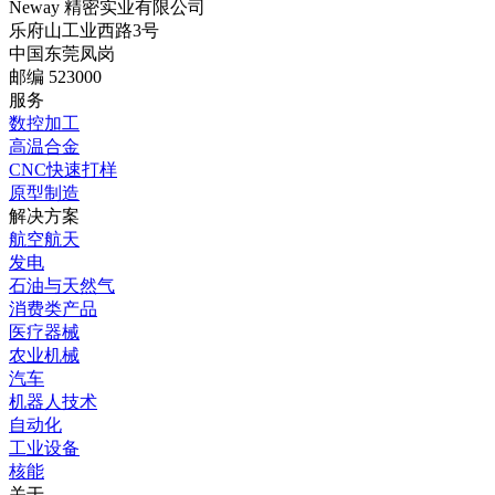
Neway 精密实业有限公司
乐府山工业西路3号
中国东莞凤岗
邮编 523000
服务
数控加工
高温合金
CNC快速打样
原型制造
解决方案
航空航天
发电
石油与天然气
消费类产品
医疗器械
农业机械
汽车
机器人技术
自动化
工业设备
核能
关于