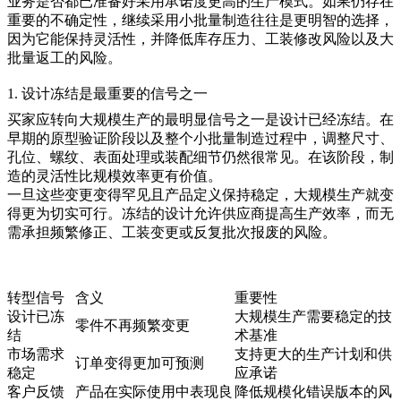
业务是否都已准备好采用承诺度更高的生产模式。如果仍存在
重要的不确定性，继续采用小批量制造往往是更明智的选择，
因为它能保持灵活性，并降低库存压力、工装修改风险以及大
批量返工的风险。
1. 设计冻结是最重要的信号之一
买家应转向
大规模生产
的最明显信号之一是设计已经冻结。在
早期的
原型验证
阶段以及整个小批量制造过程中，调整尺寸、
孔位、螺纹、表面处理或装配细节仍然很常见。在该阶段，制
造的灵活性比规模效率更有价值。
一旦这些变更变得罕见且产品定义保持稳定，大规模生产就变
得更为切实可行。冻结的设计允许供应商提高生产效率，而无
需承担频繁修正、工装变更或反复批次报废的风险。
转型信号
含义
重要性
设计已冻
大规模生产需要稳定的技
零件不再频繁变更
结
术基准
市场需求
支持更大的生产计划和供
订单变得更加可预测
稳定
应承诺
客户反馈
产品在实际使用中表现良
降低规模化错误版本的风