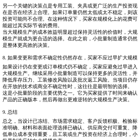
另一个关键的决策点是专用工装、夹具或更广泛的生产投资现
在是否在经济上合理。如果订单量仍然太低或太不稳定，则该
投资可能尚不合理。在这种情况下，买家在规模化上的花费可
能超过其实际节省的费用。
当大规模生产的成本效益明显超过保持灵活性的价值时，大规
模生产就成为更合适的选择。在此之前，小批量制造通常仍然
是整体更高效的决策。
8. 如果变更和需求不确定性仍然存在，买家不应过早扩大规模
如果设计仍在变更或订单模式仍不确定，买家应避免过早进入
大规模生产
。继续采用
小批量制造
可以保持更多的灵活性，并
降低库存压力、工装修改风险以及批次返工风险。当项目仍存
在开放的技术或商业不确定性时，这往往是最明智的选择。
这是小批量阶段的主要优势之一。它为买家提供了时间来确认
产品的正确版本，然后再做出更难逆转的大规模生产决策。
9. 总结
总之，当设计已冻结、市场需求稳定、客户反馈积极、检验标
准明确、材料和表面处理选择已确认、供应商交付可重复、降
低单位成本变得重要，且工装或生产投资在经济上合理时，
小