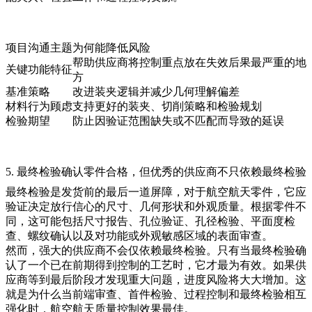
项目沟通主题
为何能降低风险
帮助供应商将控制重点放在失效后果最严重的地
关键功能特征
方
基准策略
改进装夹逻辑并减少几何理解偏差
材料行为顾虑
支持更好的装夹、切削策略和检验规划
检验期望
防止因验证范围缺失或不匹配而导致的延误
5. 最终检验确认零件合格，但优秀的供应商不只依赖最终检验
最终检验是发货前的最后一道屏障，对于航空航天零件，它应
验证决定放行信心的尺寸、几何形状和外观质量。根据零件不
同，这可能包括尺寸报告、孔位验证、孔径检验、平面度检
查、螺纹确认以及对功能或外观敏感区域的表面审查。
然而，强大的供应商不会仅依赖最终检验。只有当最终检验确
认了一个已在前期得到控制的工艺时，它才最为有效。如果供
应商等到最后阶段才发现重大问题，进度风险将大大增加。这
就是为什么当前端审查、首件检验、过程控制和最终检验相互
强化时，航空航天质量控制效果最佳。