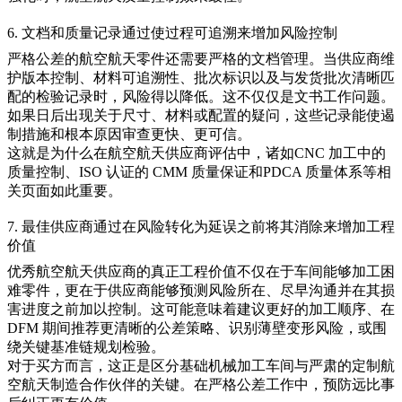
6. 文档和质量记录通过使过程可追溯来增加风险控制
严格公差的航空航天零件还需要严格的文档管理。当供应商维
护版本控制、材料可追溯性、批次标识以及与发货批次清晰匹
配的检验记录时，风险得以降低。这不仅仅是文书工作问题。
如果日后出现关于尺寸、材料或配置的疑问，这些记录能使遏
制措施和根本原因审查更快、更可信。
这就是为什么在航空航天供应商评估中，诸如
CNC 加工中的
质量控制
、
ISO 认证的 CMM 质量保证
和
PDCA 质量体系
等相
关页面如此重要。
7. 最佳供应商通过在风险转化为延误之前将其消除来增加工程
价值
优秀航空航天供应商的真正工程价值不仅在于车间能够加工困
难零件，更在于供应商能够预测风险所在、尽早沟通并在其损
害进度之前加以控制。这可能意味着建议更好的加工顺序、在
DFM 期间推荐更清晰的公差策略、识别薄壁变形风险，或围
绕关键基准链规划检验。
对于买方而言，这正是区分基础机械加工车间与严肃的定制航
空航天制造合作伙伴的关键。在严格公差工作中，预防远比事