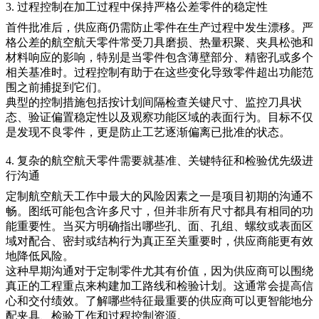
3. 过程控制在加工过程中保持严格公差零件的稳定性
首件批准后，供应商仍需防止零件在生产过程中发生漂移。严
格公差的航空航天零件常受刀具磨损、热量积聚、夹具松弛和
材料响应的影响，特别是当零件包含薄壁部分、精密孔或多个
相关基准时。过程控制有助于在这些变化导致零件超出功能范
围之前捕捉到它们。
典型的控制措施包括按计划间隔检查关键尺寸、监控刀具状
态、验证偏置稳定性以及观察功能区域的表面行为。目标不仅
是发现不良零件，更是防止工艺逐渐偏离已批准的状态。
4. 复杂的航空航天零件需要就基准、关键特征和检验优先级进
行沟通
定制航空航天工作中最大的风险因素之一是项目初期的沟通不
畅。图纸可能包含许多尺寸，但并非所有尺寸都具有相同的功
能重要性。当买方明确指出哪些孔、面、孔组、螺纹或表面区
域对配合、密封或结构行为真正至关重要时，供应商能更有效
地降低风险。
这种早期沟通对于定制零件尤其有价值，因为供应商可以围绕
真正的工程重点来构建加工路线和检验计划。这通常会提高信
心和交付绩效。了解哪些特征最重要的供应商可以更智能地分
配夹具、检验工作和过程控制资源。