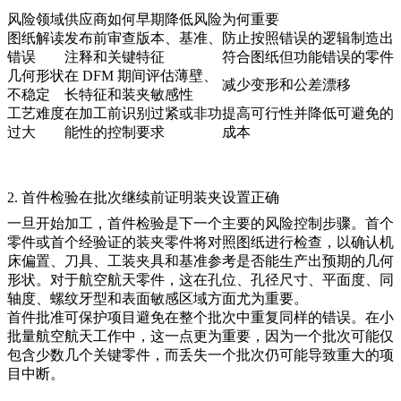
风险领域
供应商如何早期降低风险
为何重要
图纸解读
发布前审查版本、基准、
防止按照错误的逻辑制造出
错误
注释和关键特征
符合图纸但功能错误的零件
几何形状
在 DFM 期间评估薄壁、
减少变形和公差漂移
不稳定
长特征和装夹敏感性
工艺难度
在加工前识别过紧或非功
提高可行性并降低可避免的
过大
能性的控制要求
成本
2. 首件检验在批次继续前证明装夹设置正确
一旦开始加工，首件检验是下一个主要的风险控制步骤。首个
零件或首个经验证的装夹零件将对照图纸进行检查，以确认机
床偏置、刀具、工装夹具和基准参考是否能生产出预期的几何
形状。对于航空航天零件，这在孔位、孔径尺寸、平面度、同
轴度、螺纹牙型和表面敏感区域方面尤为重要。
首件批准可保护项目避免在整个批次中重复同样的错误。在小
批量航空航天工作中，这一点更为重要，因为一个批次可能仅
包含少数几个关键零件，而丢失一个批次仍可能导致重大的项
目中断。