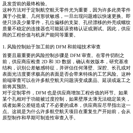
及发货前的最终检验。
这种方法对于定制航空航天零件尤为重要，因为许多此类零件
属于小批量、几何形状敏感，一旦出现问题难以快速更换。即
使只涉及少量零件，孔位偏移的支架、孔径漂移的外壳或螺纹
质量不稳定的连接器也可能延误资格认证或测试。因此，供应
商的工程价值与机床产能同等重要。
1. 风险控制始于加工前的 DFM 和前端技术审查
首要且最重要的风险控制步骤是 DFM 审查。在零件切削之
前，供应商应检查 2D 和 3D 数据，确认有效版本，研究基准
结构，识别公差敏感特征，并评估任何薄壁、深腔、长孔或对
表面光洁度要求极高的表面是否会带来特殊的工艺风险。这种
前端审查可以在许多航空航天问题演变成废品、延误或返工之
前将其预防。
对于定制零件，DFM 也是供应商增加工程价值的环节。如果
某个孔相对于功能被过度控制，如果壁厚太薄无法稳定装夹，
或者如果公差链造成了不必要的成本，供应商应尽早指出这一
点。这就是为什么许多航空航天项目在重复生产开始前，会从
原型制作
和早期可制造性审查入手。