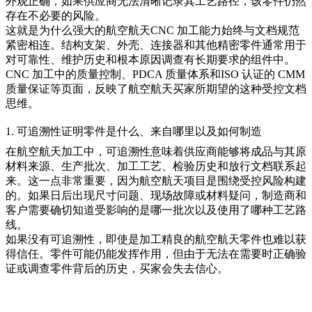
外观正确，如果供应商无法清晰记录其工艺路径，该零件仍然
存在不必要的风险。
这就是为什么强大的航空航天
CNC 加工
能力始终与文档规范
紧密相连。结构支架、外壳、连接器和其他精密零件通常用于
对可靠性、维护历史和根本原因调查有长期要求的组件中。
CNC 加工中的质量控制
、
PDCA 质量体系
和
ISO 认证的 CMM
质量保证
等页面，反映了航空航天买家所期望的这种受控文档
思维。
1. 可追溯性证明零件是什么、来自哪里以及如何制造
在航空航天加工中，可追溯性意味着供应商能够将成品与其原
材料来源、生产批次、加工工艺、检验历史和放行文档联系起
来。这一点非常重要，因为航空航天项目是围绕受控风险构建
的。如果日后出现尺寸问题、现场故障或材料疑问，制造商和
客户需要确切知道受影响的是哪一批次以及使用了哪种工艺路
线。
如果没有可追溯性，即使是加工精良的航空航天零件也难以获
得信任。零件可能仍能发挥作用，但由于无法在需要时正确验
证或调查零件背后的历史，买家会失去信心。