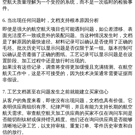
空航天质量理解为一个受控的系统，而不是一次临时的检验事
件。
6. 当出现任何问题时，文档支持根本原因分析
即使是强大的航空航天项目也可能遇到问题，如公差漂移、表
面光洁度不一致或意外的装配问题。当这种情况发生时，文档
是了解原因的最快途径。材料记录可以确认是否使用了正确的
毛坯。批次历史可以显示问题是否仅限于某一组。版本控制可
以确认是否遵循了正确的图纸。工艺记录可以显示问题是在设
置阶段、加工过程中还是放行时出现的。
如果没有这些记录，调查将变得更加缓慢且充满猜测。在航空
航天工作中，这是不可接受的，因为技术决策通常需要证据而
非假设。
7. 工艺文档甚至在问题发生之前就能建立买家信心
从客户的角度来看，即使没有出现问题，文档也具有价值。它
表明供应商组织有序、纪律严明，并且有能力支持长期的航空
航天需求。审查航空航天加工供应商的买家不仅在询问车间是
否能切削钛材或保持镗孔精度。他们还在询问供应商是否能够
清晰地记录工艺，以支持审核、重复订单、零件历史审查和自
信的放行。