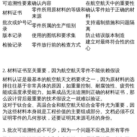
可追溯性要素
确认内容
在航空航天中的重要性
零件所用原材料的等级和
确认零件始于正确的材
材料证书
来源
料
批次或炉号记
支持遏制措施和问题隔
零件所属的生产组别
录
离
版本记录
使用的图纸和要求集
防止错误版本制造
建立对最终符合性的信
检验记录
零件放行前的检查方式
心
2. 材料证书至关重要，因为航空航天零件不能依赖假设
材料认证是最基本的航空航天文档要求之一，因为原材料的选
择往往基于非常具体的原因，如重量控制、耐腐蚀性、疲劳性
能或温度承受能力。如果成品无法追溯到正确的材料证书，那
么设计背后最重要的技术假设之一就难以验证。
这对于钛合金、高温合金和航空航天铝合金零件尤为重要，因
为这些材料本身就是工程价值的主要组成部分。文档必须不仅
证明零件的几何形状，还要证明其来源毛坯的身份。
3. 批次可追溯性必不可少，因为一个问题不应危及所有零件