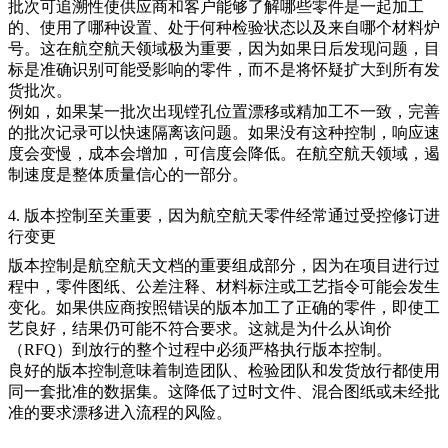
批次可追溯性使供应商和客户能够了解哪些零件是一起加工
的、使用了哪种设置、处于何种检验状态以及来自哪个材料炉
号。这在航空航天领域极为重要，因为如果日后发现问题，目
标是准确识别可能受影响的零件，而不是将怀疑扩大到所有发
货批次。
例如，如果某一批次出现镗孔位置漂移或精加工不一致，完善
的批次记录可以快速隔离该问题。如果没有这种控制，响应速
度会变慢，成本会增加，可信度会降低。在航空航天领域，遏
制速度是整体质量信心的一部分。
4. 版本控制至关重要，因为航空航天零件经常通过受控修订进
行变更
版本控制是航空航天文档的重要组成部分，因为在项目进行过
程中，零件图纸、公差注释、材料标注或工艺指令可能会发生
变化。如果供应商按照错误的版本加工了正确的零件，即使工
艺良好，结果仍可能不符合要求。这就是为什么从询价
（RFQ）到放行的整个过程中必须严格执行版本控制。
良好的版本控制意味着制造团队、检验团队和发货放行都使用
同一套批准的数据集。这降低了过时文件、混合图纸或未经批
准的要求漂移进入流程的风险。