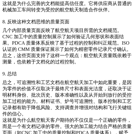
这就是为什么完善的文档能提高信任度。它将供应商从普通的
机械加工车间转变为受控的航空航天制造合作伙伴。
8. 反映这种文档思维的质量页面
几个内部质量页面反映了航空航天项目所需的文档规范。
CNC 加工中的质量控制
展示了如何验证几何形状和表面结
果。
PDCA 质量体系
反映了基于过程的控制和纠正规范。
ISO
认证的 CMM 质量保证
展示了如何为精密零件记录尺寸确认。
总之，这些页面支持了这样一个观点：航空航天质量既依赖于
测量，也依赖于文档化的过程控制。
9. 总结
总之，可追溯性和工艺文档在航空航天加工中如此重要，是因
为零件的价值不仅取决于最终尺寸和表面光洁度，还取决于证
明材料身份、批次历史、版本准确性以及从开始到放行的受控
加工过程的能力。材料证书、炉号可追溯性、版本控制和工艺
记录都有助于降低风险、支持调查并增强对结构和飞行关键组
件的信心。
这就是为什么航空航天客户期待的不仅仅是一个正确的零件，
而是一个有文档记录的零件。强大的
加工
能力结合严格的质量
页面（如
CNC 加工中的质量控制
和
PDCA 质量体系
），赋予