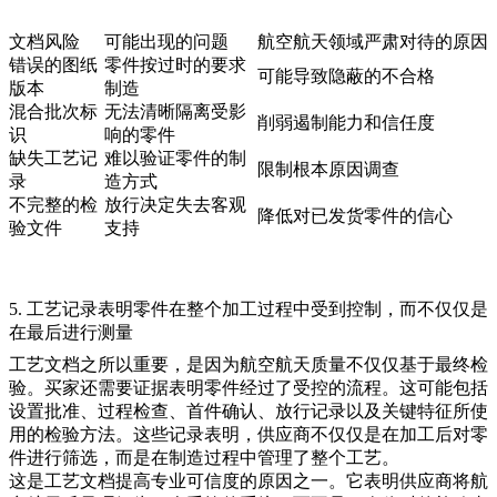
文档风险
可能出现的问题
航空航天领域严肃对待的原因
错误的图纸
零件按过时的要求
可能导致隐蔽的不合格
版本
制造
混合批次标
无法清晰隔离受影
削弱遏制能力和信任度
识
响的零件
缺失工艺记
难以验证零件的制
限制根本原因调查
录
造方式
不完整的检
放行决定失去客观
降低对已发货零件的信心
验文件
支持
5. 工艺记录表明零件在整个加工过程中受到控制，而不仅仅是
在最后进行测量
工艺文档之所以重要，是因为航空航天质量不仅仅基于最终检
验。买家还需要证据表明零件经过了受控的流程。这可能包括
设置批准、过程检查、首件确认、放行记录以及关键特征所使
用的检验方法。这些记录表明，供应商不仅仅是在加工后对零
件进行筛选，而是在制造过程中管理了整个工艺。
这是工艺文档提高专业可信度的原因之一。它表明供应商将航