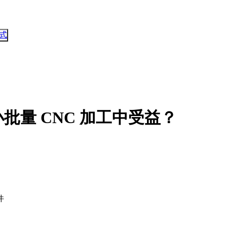
式
量 CNC 加工中受益？
件