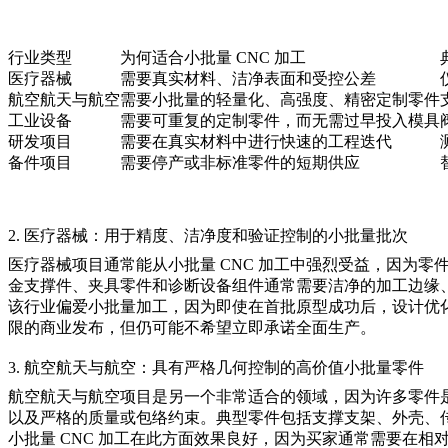
行业类型
为何适合小批量 CNC 加工
医疗器械
需要真实材料、洁净表面和受控公差
航空航天与航空
需要小批量的轻量化、高强度、精密定制零件
工业设备
需要可重复的定制零件，而无需过早投入模具
研发项目
需要在真实材料中进行快速的工程迭代
备件项目
需要停产或非标准零件的短期供应
2. 医疗器械：用于精度、洁净度和验证控制的小批量批次
医疗器械
项目通常能从小批量 CNC 加工中强烈受益，因为
金支撑件、夹具零件和诊断设备组件通常需要洁净的加工边缘
该行业偏爱小批量加工，因为即使在首批原型成功后，设计优
限的商业发布，但仍可能不希望立即承诺全面生产。
3. 航空航天与航空：具有严格几何控制的高价值小批量零件
航空航天与航空
项目是另一个非常适合的领域，因为许多零件
以及严格的质量或包络约束。典型零件包括支撑支架、外壳、
小批量 CNC 加工在此方面效果良好，因为买家通常需要在