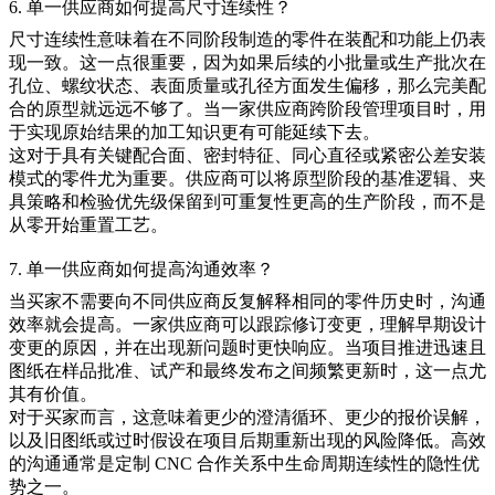
6. 单一供应商如何提高尺寸连续性？
尺寸连续性意味着在不同阶段制造的零件在装配和功能上仍表
现一致。这一点很重要，因为如果后续的小批量或生产批次在
孔位、螺纹状态、表面质量或孔径方面发生偏移，那么完美配
合的原型就远远不够了。当一家供应商跨阶段管理项目时，用
于实现原始结果的加工知识更有可能延续下去。
这对于具有关键配合面、密封特征、同心直径或紧密公差安装
模式的零件尤为重要。供应商可以将原型阶段的基准逻辑、夹
具策略和检验优先级保留到可重复性更高的生产阶段，而不是
从零开始重置工艺。
7. 单一供应商如何提高沟通效率？
当买家不需要向不同供应商反复解释相同的零件历史时，沟通
效率就会提高。一家供应商可以跟踪修订变更，理解早期设计
变更的原因，并在出现新问题时更快响应。当项目推进迅速且
图纸在样品批准、试产和最终发布之间频繁更新时，这一点尤
其有价值。
对于买家而言，这意味着更少的澄清循环、更少的报价误解，
以及旧图纸或过时假设在项目后期重新出现的风险降低。高效
的沟通通常是定制 CNC 合作关系中生命周期连续性的隐性优
势之一。