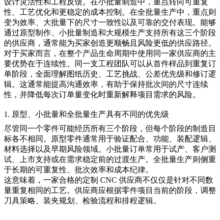
设计灵活性和工程反馈。在小批量制造中，重点转向可重复
性、工艺优化和更稳定的成本控制。在全批量生产中，重点则
变为效率、大批量下的尺寸一致性以及可靠的交付表现。能够
通过
原型制作
、
小批量制造
和
大规模生产
支持所有这三个阶段
的供应商，通常能为买家创造更顺畅且风险更低的供应路径。
对于买家而言，在整个产品生命周期中使用同一家供应商的主
要优势在于连续性。同一支工程团队可以从首件样品到重复订
单阶段，全面理解图纸历史、工艺挑战、公差优先级和修订逻
辑。这通常能提高沟通效率，有助于保持批次间的尺寸连续
性，并降低每次订单量变化时重新解释项目需求的风险。
1. 原型、小批量和全批量生产具有不同的优先级
尽管同一个零件可能经历所有三个阶段，但每个阶段的制造目
标各不相同。原型零件通常用于验证配合、功能、装配逻辑、
材料选择以及早期风险领域。小批量订单常用于试产、客户测
试、上市支持或在需求稳定前的过渡生产。全批量生产则侧重
于长期的可重复性、批次效率和成本纪律。
这意味着，一家合格的定制 CNC 供应商不仅仅是针对不同数
量重复相同的工艺。供应商应根据零件项目当前的阶段，调整
刀具策略、装夹规划、检验流程和排程逻辑。