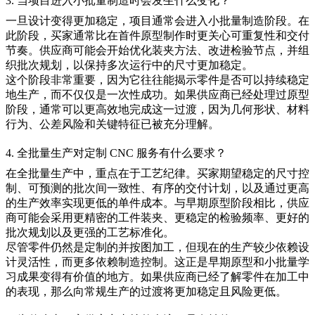
3. 当项目进入小批量制造时会发生什么变化？
一旦设计变得更加稳定，项目通常会进入
小批量制造
阶段。在
此阶段，买家通常比在首件原型制作时更关心可重复性和交付
节奏。供应商可能会开始优化装夹方法、改进检验节点，并组
织批次规划，以保持多次运行中的尺寸更加稳定。
这个阶段非常重要，因为它往往能揭示零件是否可以持续稳定
地生产，而不仅仅是一次性成功。如果供应商已经处理过原型
阶段，通常可以更高效地完成这一过渡，因为几何形状、材料
行为、公差风险和关键特征已被充分理解。
4. 全批量生产对定制 CNC 服务有什么要求？
在
全批量生产
中，重点在于工艺纪律。买家期望稳定的尺寸控
制、可预测的批次间一致性、有序的交付计划，以及通过更高
的生产效率实现更低的单件成本。与早期原型阶段相比，供应
商可能会采用更精密的工件装夹、更稳定的检验频率、更好的
批次规划以及更强的工艺标准化。
尽管零件仍然是定制的并按图加工，但现在的生产较少依赖设
计灵活性，而更多依赖制造控制。这正是早期原型和小批量学
习成果变得有价值的地方。如果供应商已经了解零件在加工中
的表现，那么向常规生产的过渡将更加稳定且风险更低。