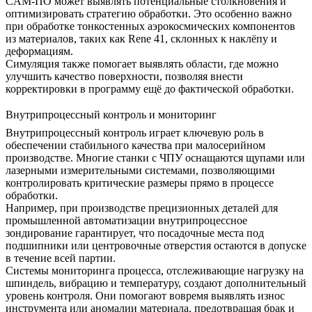
CAM-ПО может выявлять потенциальные столкновения и
оптимизировать стратегию обработки. Это особенно важно
при обработке тонкостенных аэрокосмических компонентов
из материалов, таких как
Rene 41
, склонных к наклёпу и
деформациям.
Симуляция также помогает выявлять области, где можно
улучшить качество поверхности, позволяя внести
корректировки в программу ещё до фактической обработки.
Внутрипроцессный контроль и мониторинг
Внутрипроцессный контроль играет ключевую роль в
обеспечении стабильного качества при малосерийном
производстве. Многие станки с ЧПУ оснащаются щупами или
лазерными измерительными системами, позволяющими
контролировать критические размеры прямо в процессе
обработки.
Например, при производстве прецизионных деталей для
промышленной автоматизации
внутрипроцессное
зондирование гарантирует, что посадочные места под
подшипники или центровочные отверстия остаются в допуске
в течение всей партии.
Системы мониторинга процесса, отслеживающие нагрузку на
шпиндель, вибрацию и температуру, создают дополнительный
уровень контроля. Они помогают вовремя выявлять износ
инструмента или аномалии материала, предотвращая брак и