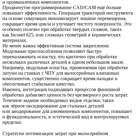
и промышленных компонентов.
Продвинутое программирование CAD/CAM ещё больше
повышает эффективность. Генерация траекторий инструмента
на основе симуляции минимизирует лишние перемещения,
сокращает время цикла и улучшает чистоту поверхности. Это
особенно полезно при обработке твердых сплавов, таких
как
Inconel 625,
или сложных геометрий в керамических
материалах.
Не менее важна эффективная система закрепления.
Модульные приспособления позволяют быстро
переналаживать оснастку, что критично при обработке
нескольких различных деталей в одном небольшом заказе.
Например, модульная оснастка, применяемая при
обработке
латуни на станках с ЧПУ
для малосерийных клапанных
компонентов, существенно сокращает время наладки и
обеспечивает стабильное качество.
Наконец, интеграция подходящих процессов финишной
обработки добавляет ценность без чрезмерного роста затрат.
Точечное задание необходимых видов отделки, таких
как
чёрное оксидирование
для стальных деталей
или
анодирование
для алюминиевых компонентов, повышает
и функциональность, и эстетический вид в контролируемых
пределах.
Стратегии оптимизации затрат при малосерийном