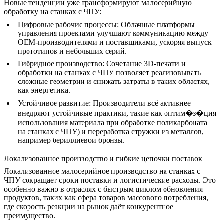
Новые тенденции уже трансформируют малосерийную
обработку на станках с ЧПУ:
Цифровые рабочие процессы
: Облачные платформы
управления проектами улучшают коммуникацию между
OEM-производителями и поставщиками, ускоряя выпуск
прототипов и небольших серий.
Гибридное производство
: Сочетание
3D-печати
и
обработки на станках с ЧПУ позволяет реализовывать
сложные геометрии и снижать затраты в таких областях,
как энергетика.
Устойчивое развитие
: Производители всё активнее
внедряют устойчивые практики, такие как оптим�з�ция
использования материала при
обработке поликарбоната
на станках с ЧПУ
) и переработка стружки из металлов,
например
бериллиевой бронзы
.
Локализованное производство и гибкие цепочки поставок
Локализованное малосерийное производство на станках с
ЧПУ сокращает сроки поставки и логистические расходы. Это
особенно важно в отраслях с быстрым циклом обновления
продуктов, таких как сфера
товаров массового потребления
,
где скорость реакции на рынок даёт конкурентное
преимущество.