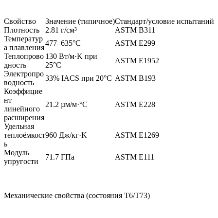
Свойство
Значение (типичное)
Стандарт/условие испытаний
Плотность
2.81 г/см³
ASTM B311
Температур
477–635°C
ASTM E299
а плавления
Теплопрово
130 Вт/м·K при
ASTM E1952
дность
25°C
Электропро
33% IACS при 20°C
ASTM B193
водность
Коэффицие
нт
21.2 µм/м·°C
ASTM E228
линейного
расширения
Удельная
теплоёмкост
960 Дж/кг·K
ASTM E1269
ь
Модуль
71.7 ГПа
ASTM E111
упругости
Механические свойства (состояния T6/T73)