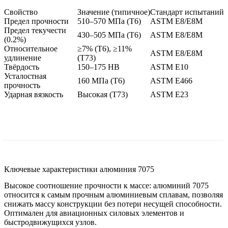
Свойство
Значение (типичное)
Стандарт испытаний
Предел прочности
510–570 МПа (T6)
ASTM E8/E8M
Предел текучести
430–505 МПа (T6)
ASTM E8/E8M
(0.2%)
Относительное
≥7% (T6), ≥11%
ASTM E8/E8M
удлинение
(T73)
Твёрдость
150–175 HB
ASTM E10
Усталостная
160 МПа (T6)
ASTM E466
прочность
Ударная вязкость
Высокая (T73)
ASTM E23
Ключевые характеристики алюминия 7075
Высокое соотношение прочности к массе:
алюминий 7075
относится к самым прочным алюминиевым сплавам, позволяя
снижать массу конструкции без потери несущей способности.
Оптимален для авиационных силовых элементов и
быстродвижущихся узлов.