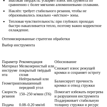
Высокая твёрдость:
ускоряет износ инструмента по
сравнению с более мягкими алюминиевыми сплавами.
Наклёп:
требует стабильного резания, чтобы не
образовывались локально «жёсткие» зоны.
Тепловая чувствительность:
при глубоких проходах
быстро накапливается тепло, поэтому важно корректное
охлаждение.
Оптимизированные стратегии обработки
Выбор инструмента
Параметр
Рекомендация
Обоснование
Материал
Мелкозернистый или
Снижает износ режущей
инструме
покрытый твёрдый
кромки и сохраняет остроту
нта
сплав
Нейтральный или
Балансирует прочность
Геометрия
повышенный
кромки и отвод стружки
передний угол
Скорость
Помогает избежать перегрева
150–250 м/мин (T6)
резания
и разрушения инструмента
Поддерживает стабильную
Подача
0.08–0.20 мм/об
толщину стружки и ресурс