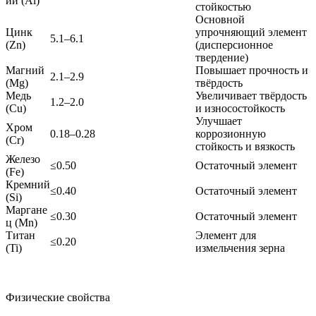
ий (Al)
стойкостью
Основной
Цинк
упрочняющий элемент
5.1–6.1
(Zn)
(дисперсионное
твердение)
Магний
Повышает прочность и
2.1–2.9
(Mg)
твёрдость
Медь
Увеличивает твёрдость
1.2–2.0
(Cu)
и износостойкость
Улучшает
Хром
0.18–0.28
коррозионную
(Cr)
стойкость и вязкость
Железо
≤0.50
Остаточный элемент
(Fe)
Кремний
≤0.40
Остаточный элемент
(Si)
Маргане
≤0.30
Остаточный элемент
ц (Mn)
Титан
Элемент для
≤0.20
(Ti)
измельчения зерна
Физические свойства