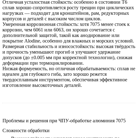
Отличная усталостная стойкость:
особенно в состоянии T6
сплав хорошо сопротивляется росту трещин при циклических
нагрузках — подходит для кронштейнов, рам, редукторных
корпусов и деталей с высоким числом циклов.
Умеренная коррозионная стойкость:
хотя 7075 менее стоек к
коррозии, чем 6061 или 6063, он хорошо сочетается с
дополнительной защитой, такой как
анодирование
или
покрытие Alodine
, особенно для влажных и морских условий.
Размерная стабильность и износостойкость:
высокая твёрдость
и прочность уменьшают прогиб и улучшают удержание
допусков (до ±0.005 мм при корректной технологии), снижая
деформации при термоциклировании.
Низкая формуемость, но отличная обрабатываемость:
сплав не
идеален для глубокого гиба, зато хорошо режется
твердосплавным инструментом, обеспечивая эффективное
изготовление высокоточных деталей.
Проблемы и решения при ЧПУ-обработке алюминия 7075
Сложности обработки