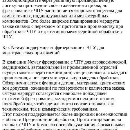
эволюционировать через различную производственную
логику на протяжении своего жизненного цикла, но
фрезерование с ЧПУ часто остается якорным процессом для
самых точных, индивидуальных или мелкосерийных
компонентов. Это более широкое планирование маршрута
также связано с
переходом от прототипа к производству при
обработке с ЧПУ
и
стратегиями мелкосерийной обработки с
ЧПУ
.
Как Neway поддерживает фрезерование с ЧПУ для
межотраслевых приложений
В компании Neway фрезерование с ЧПУ для аэрокосмической,
медицинской, автомобильной и промышленной отраслей
осуществляется через инжиниринг, специфичный для каждого
приложения, а не через универсальную модель обработки.
Обзор начинается с функции детали, материала, критических
зон допусков, ожиданий по поверхности и количества заказа.
Оттуда маршрут согласуется с наиболее подходящей
стратегией фрезерования, методом инспекции и планом
постобработки, чтобы деталь могла соответствовать как
техническим, так и коммерческим требованиям.
Этот подход поддерживается более широкими возможностями
в области
Прецизионной обработки
,
Прототипирования на
станках с ЧПУ
и
Комплексного обслуживания
. Согласовывая
маршрут обработки с реальными потребностями каждого