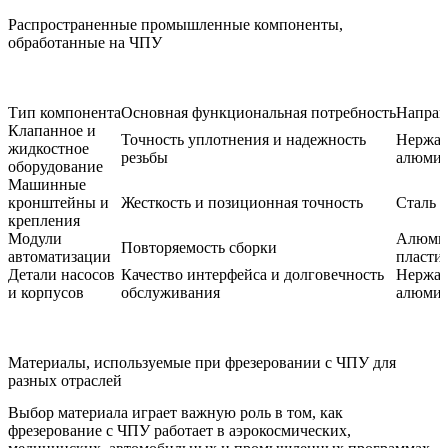
Распространенные промышленные компоненты,
обработанные на ЧПУ
Тип компонента
Основная функциональная потребность
Направ
Клапанное и
Точность уплотнения и надежность
Нержав
жидкостное
резьбы
алюми
оборудование
Машинные
кронштейны и
Жесткость и позиционная точность
Сталь 
крепления
Модули
Алюмин
Повторяемость сборки
автоматизации
пласти
Детали насосов
Качество интерфейса и долговечность
Нержав
и корпусов
обслуживания
алюми
Материалы, используемые при фрезеровании с ЧПУ для
разных отраслей
Выбор материала играет важную роль в том, как
фрезерование с ЧПУ работает в аэрокосмических,