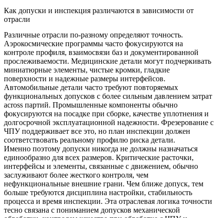
Как допуски и инспекция различаются в зависимости от
отрасли
Различные отрасли по-разному определяют точность.
Аэрокосмические программы часто фокусируются на
контроле профиля, взаимосвязи баз и документированной
прослеживаемости. Медицинские детали могут подчеркивать
миниатюрные элементы, чистые кромки, гладкие
поверхности и надежные размеры интерфейсов.
Автомобильные детали часто требуют повторяемых
функциональных допусков с более сильным давлением затрат
across партий. Промышленные компоненты обычно
фокусируются на посадке при сборке, качестве уплотнения и
долгосрочной эксплуатационной надежности. Фрезерование с
ЧПУ поддерживает все это, но план инспекции должен
соответствовать реальному профилю риска детали.
Именно поэтому допуски никогда не должны назначаться
единообразно для всех размеров. Критические расточки,
интерфейсы и элементы, связанные с движением, обычно
заслуживают более жесткого контроля, чем
нефункциональные внешние грани. Чем ближе допуск, тем
больше требуются дисциплина настройки, стабильность
процесса и время инспекции. Эта отраслевая логика точности
тесно связана с
пониманием допусков механической