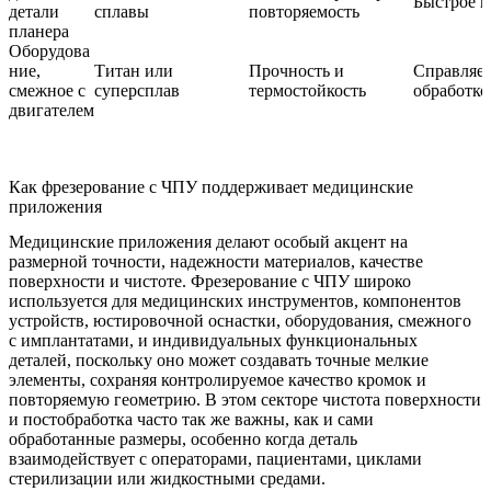
Быстрое и
детали
сплавы
повторяемость
планера
Оборудова
ние,
Титан или
Прочность и
Справляет
смежное с
суперсплав
термостойкость
обработко
двигателем
Как фрезерование с ЧПУ поддерживает медицинские
приложения
Медицинские приложения делают особый акцент на
размерной точности, надежности материалов, качестве
поверхности и чистоте. Фрезерование с ЧПУ широко
используется для медицинских инструментов, компонентов
устройств, юстировочной оснастки, оборудования, смежного
с имплантатами, и индивидуальных функциональных
деталей, поскольку оно может создавать точные мелкие
элементы, сохраняя контролируемое качество кромок и
повторяемую геометрию. В этом секторе чистота поверхности
и постобработка часто так же важны, как и сами
обработанные размеры, особенно когда деталь
взаимодействует с операторами, пациентами, циклами
стерилизации или жидкостными средами.