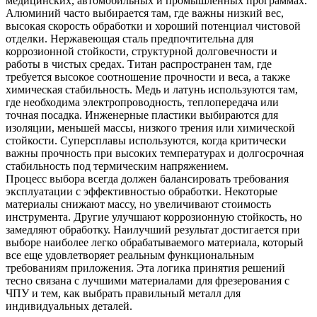
медицинских, автомобильных и промышленных программах.
Алюминий часто выбирается там, где важны низкий вес,
высокая скорость обработки и хороший потенциал чистовой
отделки. Нержавеющая сталь предпочтительна для
коррозионной стойкости, структурной долговечности и
работы в чистых средах. Титан распространен там, где
требуется высокое соотношение прочности и веса, а также
химическая стабильность. Медь и латунь используются там,
где необходима электропроводность, теплопередача или
точная посадка. Инженерные пластики выбираются для
изоляции, меньшей массы, низкого трения или химической
стойкости. Суперсплавы используются, когда критически
важны прочность при высоких температурах и долгосрочная
стабильность под термическим напряжением.
Процесс выбора всегда должен балансировать требования
эксплуатации с эффективностью обработки. Некоторые
материалы снижают массу, но увеличивают стоимость
инструмента. Другие улучшают коррозионную стойкость, но
замедляют обработку. Наилучший результат достигается при
выборе наиболее легко обрабатываемого материала, который
все еще удовлетворяет реальным функциональным
требованиям приложения. Эта логика принятия решений
тесно связана с
лучшими материалами для фрезерования с
ЧПУ
и
тем, как выбрать правильный металл для
индивидуальных деталей
.