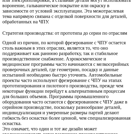
или электрополировки, а стальные детали могут использовать
воронение, гальваническое покрытие или окраску в
зависимости от условий эксплуатации. Эта межотраслевая
тема напрямую связана с
отделкой поверхности для деталей,
обработанных на ЧПУ
.
Стратегия производства: от прототипа до серии по отраслям
Одной из причин, по которой фрезерование с ЧПУ остается
столь важным в этих отраслях, является то, что оно
поддерживает как раннюю разработку, так и стабильное
производственное снабжение. Аэрокосмические и
медицинские программы часто начинаются с мелкосерийных
проверочных деталей, где геометрию, посадку и данные
испытаний необходимо быстро уточнять. Автомобильные
проекты часто используют фрезерование с ЧПУ на этапах
прототипирования и пилотного производства, прежде чем
некоторые функции перейдут к альтернативным процессам
для больших объемов. Программы промышленного
оборудования часто остаются с фрезерованием с ЧПУ даже в
серийном производстве, поскольку разнообразие деталей,
индивидуализация и умеренные размеры партий делают
гибкость без оснастки более ценной, чем специализированная
оснастка.
Это означает, что один и тот же дизайн может