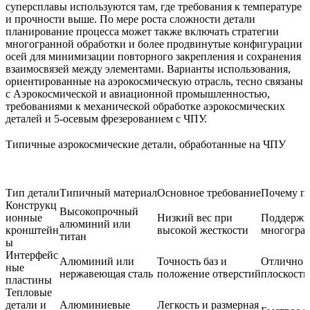
суперсплавы используются там, где требования к температуре
и прочности выше. По мере роста сложности детали
планирование процесса может также включать стратегии
многогранной обработки и более продвинутые конфигурации
осей для минимизации повторного закрепления и сохранения
взаимосвязей между элементами. Варианты использования,
ориентированные на аэрокосмическую отрасль, тесно связаны
с
Аэрокосмической и авиационной промышленностью
,
требованиями к механической обработке аэрокосмических
деталей
и
5-осевым фрезерованием с ЧПУ
.
Типичные аэрокосмические детали, обработанные на ЧПУ
Тип детали
Типичный материал
Основное требование
Почему по
Конструкц
Высокопрочный
ионные
Низкий вес при
Поддержи
алюминий или
кронштейн
высокой жесткости
многогра
титан
ы
Интерфейс
Алюминий или
Точность баз и
Отлично п
ные
нержавеющая сталь
положение отверстий
плоскостн
пластины
Тепловые
детали и
Алюминиевые
Легкость и размерная