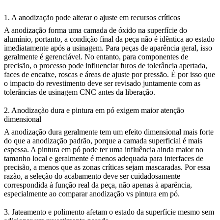
1. A anodização pode alterar o ajuste em recursos críticos
A anodização forma uma camada de óxido na superfície do
alumínio, portanto, a condição final da peça não é idêntica ao estado
imediatamente após a usinagem. Para peças de aparência geral, isso
geralmente é gerenciável. No entanto, para componentes de
precisão, o processo pode influenciar furos de tolerância apertada,
faces de encaixe, roscas e áreas de ajuste por pressão. É por isso que
o impacto do revestimento deve ser revisado juntamente com as
tolerâncias de usinagem CNC
antes da liberação.
2. Anodização dura e pintura em pó exigem maior atenção
dimensional
A anodização dura geralmente tem um efeito dimensional mais forte
do que a anodização padrão, porque a camada superficial é mais
espessa. A pintura em pó pode ter uma influência ainda maior no
tamanho local e geralmente é menos adequada para interfaces de
precisão, a menos que as zonas críticas sejam mascaradas. Por essa
razão, a seleção do acabamento deve ser cuidadosamente
correspondida à função real da peça, não apenas à aparência,
especialmente ao comparar
anodização vs pintura em pó
.
3. Jateamento e polimento afetam o estado da superfície mesmo sem