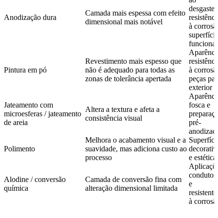
desgaste,
Camada mais espessa com efeito
Anodização dura
resistênci
dimensional mais notável
à corrosã
superfíci
funcionai
Aparênci
Revestimento mais espesso que
resistênci
Pintura em pó
não é adequado para todas as
à corrosã
zonas de tolerância apertada
peças par
exterior
Aparênci
Jateamento com
fosca e
Altera a textura e afeta a
microesferas / jateamento
preparaç
consistência visual
de areia
pré-
anodizaç
Melhora o acabamento visual e a
Superfíci
Polimento
suavidade, mas adiciona custo ao
decorativ
processo
e estética
Aplicaçõ
condutor
Alodine / conversão
Camada de conversão fina com
e
química
alteração dimensional limitada
resistente
à corrosã