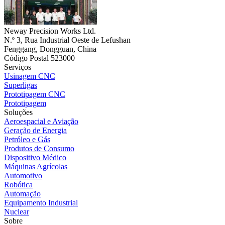
Neway Precision Works Ltd.
N.º 3, Rua Industrial Oeste de Lefushan
Fenggang, Dongguan, China
Código Postal 523000
Serviços
Usinagem CNC
Superligas
Prototipagem CNC
Prototipagem
Soluções
Aeroespacial e Aviação
Geração de Energia
Petróleo e Gás
Produtos de Consumo
Dispositivo Médico
Máquinas Agrícolas
Automotivo
Robótica
Automação
Equipamento Industrial
Nuclear
Sobre