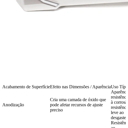
Acabamento de Superfície
Efeito nas Dimensões / Aparência
Uso Típi
Aparênci
resistênci
Cria uma camada de óxido que
à corrosã
Anodização
pode afetar recursos de ajuste
resistênci
preciso
leve ao
desgaste
Resistênc
ao