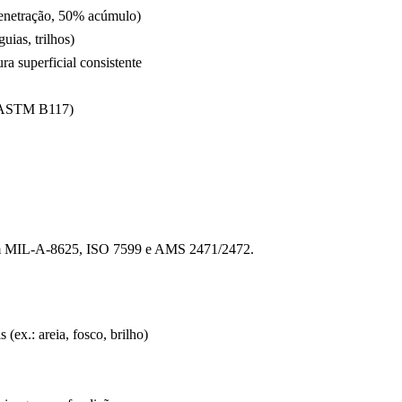
penetração, 50% acúmulo)
uias, trilhos)
a superficial consistente
rs ASTM B117)
 MIL-A-8625, ISO 7599 e AMS 2471/2472.
(ex.: areia, fosco, brilho)