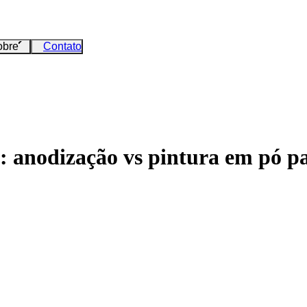
obre
Contato
o: anodização vs pintura em pó 