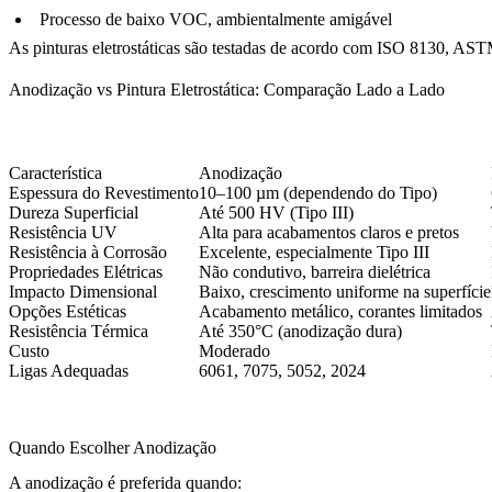
Processo de baixo VOC, ambientalmente amigável
As pinturas eletrostáticas são testadas de acordo com ISO 8130, 
Anodização vs Pintura Eletrostática: Comparação Lado a Lado
Característica
Anodização
Espessura do Revestimento
10–100 µm (dependendo do Tipo)
Dureza Superficial
Até 500 HV (Tipo III)
Resistência UV
Alta para acabamentos claros e pretos
Resistência à Corrosão
Excelente, especialmente Tipo III
Propriedades Elétricas
Não condutivo, barreira dielétrica
Impacto Dimensional
Baixo, crescimento uniforme na superfície
Opções Estéticas
Acabamento metálico, corantes limitados
Resistência Térmica
Até 350°C (anodização dura)
Custo
Moderado
Ligas Adequadas
6061, 7075, 5052, 2024
Quando Escolher Anodização
A anodização é preferida quando: