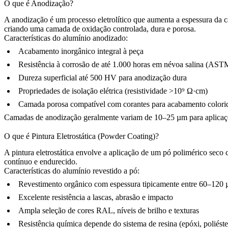
O que é Anodização?
A anodização é um processo eletrolítico que aumenta a espessura da c
criando uma camada de oxidação controlada, dura e porosa.
Características do alumínio anodizado:
Acabamento inorgânico integral à peça
Resistência à corrosão de até 1.000 horas em névoa salina (AST
Dureza superficial até 500 HV para anodização dura
Propriedades de isolação elétrica (resistividade >10⁹ Ω·cm)
Camada porosa compatível com corantes para acabamento colori
Camadas de anodização geralmente variam de 10–25 µm para aplicaç
O que é Pintura Eletrostática (Powder Coating)?
A pintura eletrostática envolve a aplicação de um pó polimérico seco 
contínuo e endurecido.
Características do alumínio revestido a pó:
Revestimento orgânico com espessura tipicamente entre 60–120
Excelente resistência a lascas, abrasão e impacto
Ampla seleção de cores RAL, níveis de brilho e texturas
Resistência química depende do sistema de resina (epóxi, poliéster