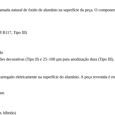
amada natural de óxido de alumínio na superfície da peça. O componente
M B117, Tipo III)
do
ões decorativas (Tipo II) e 25–100 µm para anodização dura (Tipo II
carregado eletricamente na superfície do alumínio. A peça revestida é 
 µm
, híbrido)