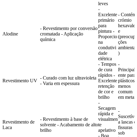
leves
-
Excelente
- Contém
primário
crómio
para
hexavalen
- Revestimento por conversão
pintura -
e
Alodine
cromatada - Aplicação
Proporcio
(preocup
química
na
ções
condutivi
ambientai
dade
)
elétrica
- Tempos
-
de cura
Principal
rápidos -
ente para
- Curado com luz ultravioleta
Revestimento UV
Excelente
plásticos,
- Varia em espessura
retenção
menos
de cor e
comum
brilho
em metai
-
Secagem
-
rápida e
Suscetíve
- Revestimento à base de
visualmen
Revestimento de
a lascas e
solvente - Acabamento de alto
te
Laca
fissuras
brilho
apelativo
sob
- Boa