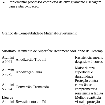
Implementar processos completos de enxaguamento e secagem
para evitar oxidação.
Gráfico de Compatibilidade Material-Revestimento
Substrato
Tratamento de Superfície Recomendado
Ganho de Desempe
Alumíni
Resistência superior
Anodização Tipo III
o 6061
desgaste e à corrosã
Maior dureza
Alumíni
Anodização Dura
superficial e
o 7075
durabilidade
Proteção contra
Alumíni
corrosão sem
Conversão Cromatada
o 2024
comprometer a
resistência à fadiga
Liga de
Melhor aparência
Alumíni
Revestimento em Pó
visual e proteção