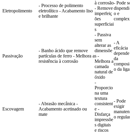
à corrosão
- Pode se
- Processo de polimento
- Remove
dispendio
Eletropolimento
eletrolítico - Acabamento liso
imperfeiç
o e
e brilhante
ões
complexo
superficiai
s
- Passiva
sem
- A
alterar as
eficácia
- Banho ácido que remove
dimensõe
depende
Passivação
partículas de ferro - Melhora a
s -
da
resistência à corrosão
Melhora a
composiç
camada
o da liga
natural de
óxido
-
Proporcio
na uma
textura
- Pode
- Abrasão mecânica -
consistent
exigir
Escovagem
Acabamento acetinado ou
e -
manutenç
mate
Disfarça
o regular
impressõe
s digitais
e riscos