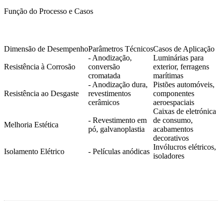
Função do Processo e Casos
Dimensão de Desempenho
Parâmetros Técnicos
Casos de Aplicação
- Anodização,
Luminárias para
Resistência à Corrosão
conversão
exterior, ferragens
cromatada
marítimas
- Anodização dura,
Pistões automóveis,
Resistência ao Desgaste
revestimentos
componentes
cerâmicos
aeroespaciais
Caixas de eletrónica
- Revestimento em
de consumo,
Melhoria Estética
pó, galvanoplastia
acabamentos
decorativos
Invólucros elétricos,
Isolamento Elétrico
- Películas anódicas
isoladores