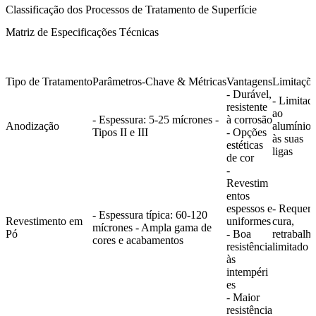
Classificação dos Processos de Tratamento de Superfície
Matriz de Especificações Técnicas
Tipo de Tratamento
Parâmetros-Chave & Métricas
Vantagens
Limitaçõ
- Durável,
- Limitad
resistente
ao
- Espessura: 5-25 mícrones -
à corrosão
Anodização
alumínio 
Tipos II e III
- Opções
às suas
estéticas
ligas
de cor
-
Revestim
entos
espessos e
- Requer
- Espessura típica: 60-120
Revestimento em
uniformes
cura,
mícrones - Ampla gama de
Pó
- Boa
retrabalh
cores e acabamentos
resistência
limitado
às
intempéri
es
- Maior
resistência