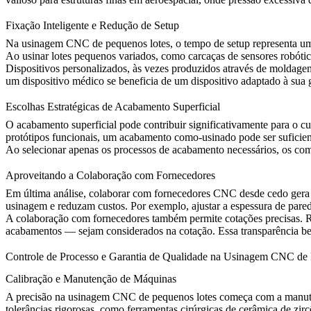
Fixação Inteligente e Redução de Setup
Na usinagem CNC de pequenos lotes, o tempo de setup representa uma p
Ao usinar lotes pequenos variados, como carcaças de sensores robótic
Dispositivos personalizados, às vezes produzidos através de
moldagem
um dispositivo médico se beneficia de um dispositivo adaptado à sua g
Escolhas Estratégicas de Acabamento Superficial
O acabamento superficial pode contribuir significativamente para o 
protótipos funcionais, um
acabamento como-usinado
pode ser suficie
Ao selecionar apenas os processos de acabamento necessários, os com
Aproveitando a Colaboração com Fornecedores
Em última análise, colaborar com fornecedores CNC desde cedo gera 
usinagem e reduzam custos. Por exemplo, ajustar a espessura de pared
A colaboração com fornecedores também permite cotações precisas. Re
acabamentos — sejam considerados na cotação. Essa transparência ben
Controle de Processo e Garantia de Qualidade na Usinagem CNC de
Calibração e Manutenção de Máquinas
A precisão na usinagem CNC de pequenos lotes começa com a manutenç
tolerâncias rigorosas, como ferramentas cirúrgicas de
cerâmica de zirc