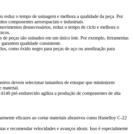
cio reduz o tempo de usinagem e melhora a qualidade da peça. Por
itos componentes aeroespaciais e industriais.
ovimentos desnecessários, reduz o tempo de ciclo e melhora o
micos.
ns de peças são usinados em um único lote. Por exemplo, ferramentas
garantem qualidade consistente.
nados, como
óxido negro
para peças de aço ou
anodização
para
nheiros devem selecionar tamanhos de estoque que minimizem
 material.
 4140
pré-endurecido agiliza a produção de componentes de alta
larmente eficazes ao cortar materiais abrasivos como
Hastelloy C-22
as e recomendar velocidades e avanços ideais. Isso é especialmente