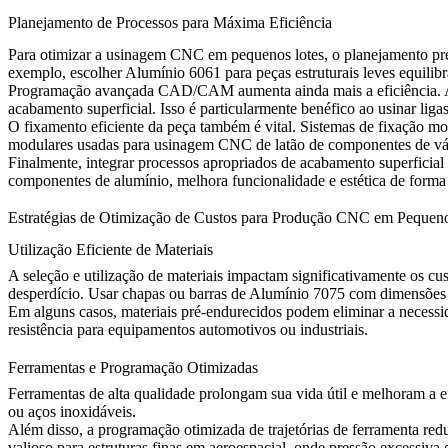
Planejamento de Processos para Máxima Eficiência
Para otimizar a usinagem CNC em pequenos lotes, o planejamento preci
exemplo, escolher
Alumínio 6061
para peças estruturais leves equili
Programação avançada CAD/CAM aumenta ainda mais a eficiência. A g
acabamento superficial. Isso é particularmente benéfico ao usinar lig
O fixamento eficiente da peça também é vital. Sistemas de fixação m
modulares usadas para
usinagem CNC de latão
de componentes de vál
Finalmente, integrar processos apropriados de acabamento superficia
componentes de alumínio, melhora funcionalidade e estética de forma
Estratégias de Otimização de Custos para Produção CNC em Pequen
Utilização Eficiente de Materiais
A seleção e utilização de materiais impactam significativamente os
desperdício. Usar chapas ou barras de
Alumínio 7075
com dimensões p
Em alguns casos, materiais pré-endurecidos podem eliminar a necessi
resistência para equipamentos automotivos ou industriais.
Ferramentas e Programação Otimizadas
Ferramentas de alta qualidade prolongam sua vida útil e melhoram a e
ou
aços inoxidáveis
.
Além disso, a programação otimizada de trajetórias de ferramenta re
valioso para estruturas finas em aeroespacial, onde pressão excessiv