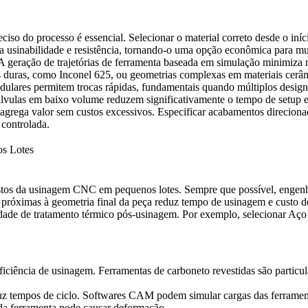
so do processo é essencial. Selecionar o material correto desde o iní
bra usinabilidade e resistência, tornando-o uma opção econômica para mu
eração de trajetórias de ferramenta baseada em simulação minimiza m
as duras, como
Inconel 625
, ou geometrias complexas em materiais cerâ
odulares permitem trocas rápidas, fundamentais quando múltiplos desig
vulas em baixo volume reduzem significativamente o tempo de setup e 
l agrega valor sem custos excessivos. Especificar acabamentos direcio
 controlada.
os Lotes
 custos da usinagem CNC em pequenos lotes. Sempre que possível, enge
róximas à geometria final da peça reduz tempo de usinagem e custo de
dade de tratamento térmico pós-usinagem. Por exemplo, selecionar
Aço
ficiência de usinagem. Ferramentas de carboneto revestidas são particu
duz tempos de ciclo. Softwares CAM podem simular cargas das ferrament
a da ferramenta pode causar deformação.