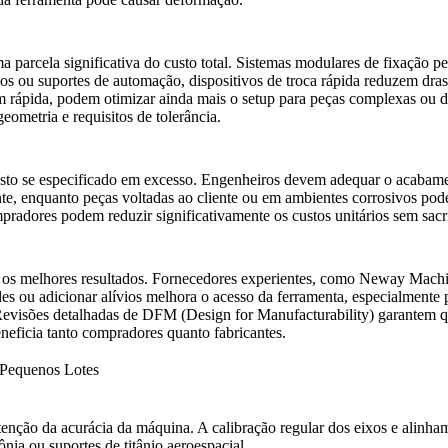
arcela significativa do custo total. Sistemas modulares de fixação pe
os ou suportes de automação, dispositivos de troca rápida reduzem dras
 rápida
, podem otimizar ainda mais o setup para peças complexas ou d
eometria e requisitos de tolerância.
custo se especificado em excesso. Engenheiros devem adequar o acabame
nte, enquanto peças voltadas ao cliente ou em ambientes corrosivos po
pradores podem reduzir significativamente os custos unitários sem sac
os melhores resultados. Fornecedores experientes, como
Neway Machi
es ou adicionar alívios melhora o acesso da ferramenta, especialmente 
visões detalhadas de DFM (Design for Manufacturability) garantem que
eficia tanto compradores quanto fabricantes.
 Pequenos Lotes
ão da acurácia da máquina. A calibração regular dos eixos e alinham
ônia
ou suportes de titânio aeroespacial.