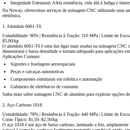
Integridade Estrutural: Afeta resistência, vida útil à fadiga e fato
Na
Neway
, oferecemos
serviços de usinagem CNC
utilizando uma am
eletrônica.
1. Alumínio 6061-T6
Usinabilidade: 90% | Resistência à Tração: 310 MPa | Limite de Esc
$5,00/kg
O alumínio 6061-T6 é uma das ligas mais usadas na usinagem CNC devi
dimensional e baixa densidade o tornam adequado para aplicações es
Aplicações Comuns:
Suportes e fuselagens aeroespaciais
Peças e carcaças automotivas
Componentes estruturais em robótica e automação
Gabinetes de eletrônicos de consumo
Saiba mais sobre
usinagem CNC de alumínio
para explorar opções de
2. Aço Carbono 1018
Usinabilidade: 78% | Resistência à Tração: 440 MPa | Limite de Esco
Custo Típico: $1,50–$2,50/kg
O aço 1018 é um aço de baixo carbono, laminado a frio, amplamente u
natural à corrosão, pode ser facilmente protegido com
black oxide
,
pin