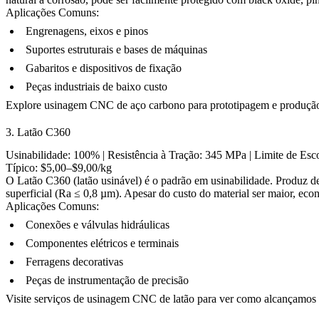
Aplicações Comuns:
Engrenagens, eixos e pinos
Suportes estruturais e bases de máquinas
Gabaritos e dispositivos de fixação
Peças industriais de baixo custo
Explore
usinagem CNC de aço carbono
para prototipagem e produçã
3. Latão C360
Usinabilidade: 100% | Resistência à Tração: 345 MPa | Limite de Es
Típico: $5,00–$9,00/kg
O Latão C360 (latão usinável) é o padrão em usinabilidade. Produz d
superficial (Ra ≤ 0,8 µm). Apesar do custo do material ser maior, ec
Aplicações Comuns:
Conexões e válvulas hidráulicas
Componentes elétricos e terminais
Ferragens decorativas
Peças de instrumentação de precisão
Visite
serviços de usinagem CNC de latão
para ver como alcançamos 