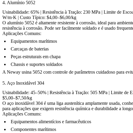
4. Alumínio 5052
Usinabilidade: 65% | Resistência à Tração: 230 MPa | Limite de Esco
W/m·K | Custo Típico: $4,00–$6,00/kg
O alumínio 5052 é altamente resistente à corrosão, ideal para ambie
resistência à corrosão. Pode ser facilmente soldado e é usado frequent
Aplicações Comuns:
Equipamentos marítimos
Carcaças de baterias
Peças estruturais em chapa
Chassis e suportes soldados
A Neway usina 5052 com controle de parâmetros cuidadoso para evita
5. Aço Inoxidável 304
Usinabilidade: 45–50% | Resistência à Tração: 505 MPa | Limite de E
$5,00–$7,50/kg
O aço inoxidável 304 é uma liga austenítica amplamente usada, conheci
para aplicações que exigem resistência química e durabilidade a longo
Aplicações Comuns:
Equipamentos alimentícios e farmacêuticos
Componentes marítimos