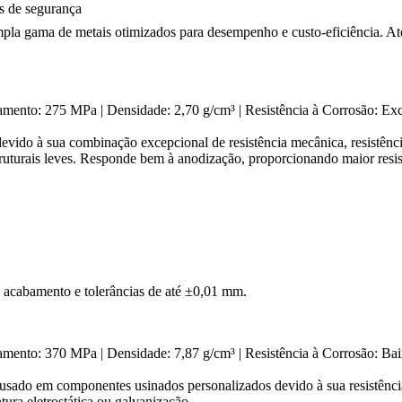
res de segurança
pla gama de metais otimizados para desempenho e custo-eficiência. At
oamento: 275 MPa | Densidade: 2,70 g/cm³ | Resistência à Corrosão: E
do à sua combinação excepcional de resistência mecânica, resistência 
truturais leves. Responde bem à
anodização
, proporcionando maior resis
 acabamento e tolerâncias de até ±0,01 mm.
amento: 370 MPa | Densidade: 7,87 g/cm³ | Resistência à Corrosão: Ba
sado em componentes usinados personalizados devido à sua resistência
tura eletrostática
ou
galvanização
.