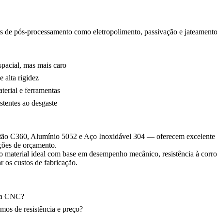
s de pós-processamento como
eletropolimento
,
passivação
e jateamento
pacial, mas mais caro
 alta rigidez
erial e ferramentas
tentes ao desgaste
ão C360, Alumínio 5052 e Aço Inoxidável 304 — oferecem excelente c
ições de orçamento.
ar o material ideal com base em desempenho mecânico, resistência à cor
 os custos de fabricação.
ara CNC?
mos de resistência e preço?