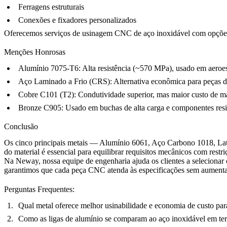
Ferragens estruturais
Conexões e fixadores personalizados
Oferecemos
serviços de usinagem CNC de aço inoxidável
com opçõe
Menções Honrosas
Alumínio 7075-T6: Alta resistência (~570 MPa), usado em aeroes
Aço Laminado a Frio (CRS): Alternativa econômica para peças de
Cobre C101 (T2): Condutividade superior, mas maior custo de mat
Bronze C905: Usado em buchas de alta carga e componentes resis
Conclusão
Os cinco principais metais — Alumínio 6061, Aço Carbono 1018, Lat
do material é essencial para equilibrar requisitos mecânicos com restr
Na
Neway
, nossa equipe de engenharia ajuda os clientes a selecion
garantimos que cada peça CNC atenda às especificações sem aumentar
Perguntas Frequentes:
Qual metal oferece melhor usinabilidade e economia de custo p
Como as ligas de alumínio se comparam ao aço inoxidável em ter