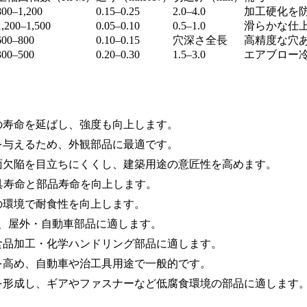
800–1,200
0.15–0.25
2.0–4.0
加工硬化を
1,200–1,500
0.05–0.10
0.5–1.0
滑らかな仕上げ
600–800
0.10–0.15
穴深さ全長
高精度な穴
300–500
0.20–0.30
1.5–3.0
エアブロー
の寿命を延ばし、強度も向上します。
を与えるため、外観部品に最適です。
面欠陥を目立ちにくくし、建築用途の意匠性を高めます。
具寿命と部品寿命を向上します。
の環境で耐食性を向上します。
、屋外・自動車部品に適します。
食品加工・化学ハンドリング部品に適します。
を高め、自動車や治工具用途で一般的です。
を形成し、ギアやファスナーなど低腐食環境の部品に適します