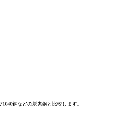
び
1040鋼
などの炭素鋼と比較します。