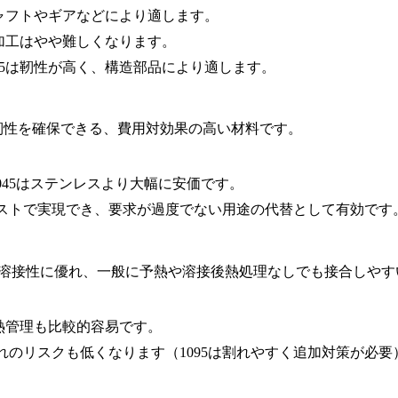
シャフトやギアなどにより適します。
、加工はやや難しくなります。
1045は靭性が高く、構造部品により適します。
と靭性を確保できる、費用対効果の高い材料です。
045はステンレスより大幅に安価です。
り低コストで実現でき、要求が過度でない用途の代替として有効です
5鋼は溶接性に優れ、一般に予熱や溶接後熱処理なしでも接合しや
の熱管理も比較的容易です。
、割れのリスクも低くなります（1095は割れやすく追加対策が必要