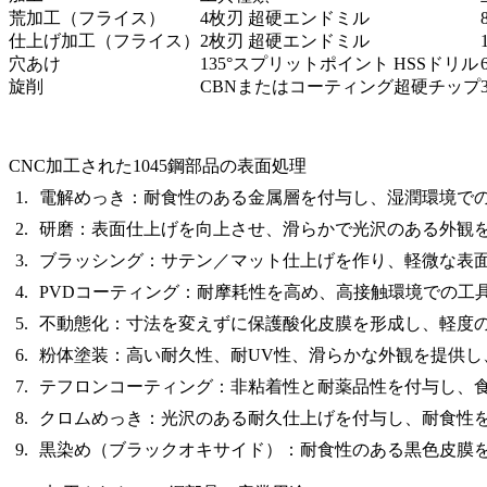
荒加工（フライス）
4枚刃 超硬エンドミル
仕上げ加工（フライス）
2枚刃 超硬エンドミル
穴あけ
135°スプリットポイント HSSドリル
旋削
CBNまたはコーティング超硬チップ
CNC加工された1045鋼部品の表面処理
電解めっき
：耐食性のある金属層を付与し、湿潤環境で
研磨
：表面仕上げを向上させ、滑らかで光沢のある外観
ブラッシング
：サテン／マット仕上げを作り、軽微な表
PVDコーティング
：耐摩耗性を高め、高接触環境での工
不動態化
：寸法を変えずに保護酸化皮膜を形成し、軽度
粉体塗装
：高い耐久性、耐UV性、滑らかな外観を提供し
テフロンコーティング
：非粘着性と耐薬品性を付与し、
クロムめっき
：光沢のある耐久仕上げを付与し、耐食性
黒染め（ブラックオキサイド）
：耐食性のある黒色皮膜