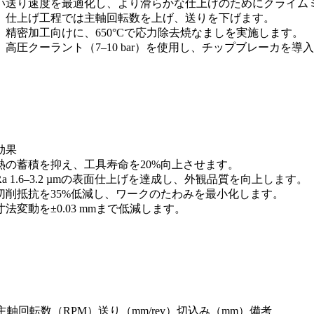
い
送り速度を最適化し、より滑らかな仕上げのためにクライム
仕上げ工程では主軸回転数を上げ、送りを下げます。
精密加工向けに、650°Cで応力除去焼なましを実施します。
高圧クーラント（7–10 bar）を使用し、チップブレーカを導
効果
熱の蓄積を抑え、工具寿命を20%向上させます。
Ra 1.6–3.2 µmの表面仕上げを達成し、外観品質を向上します。
切削抵抗を35%低減し、ワークのたわみを最小化します。
寸法変動を±0.03 mmまで低減します。
主軸回転数（RPM）
送り（mm/rev）
切込み（mm）
備考