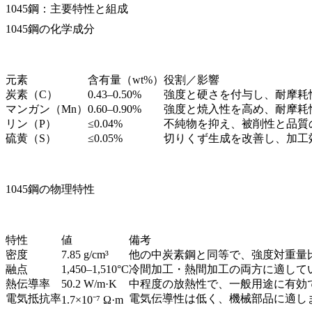
1045鋼：主要特性と組成
1045鋼の化学成分
元素
含有量（wt%）
役割／影響
炭素（C）
0.43–0.50%
強度と硬さを付与し、耐摩耗
マンガン（Mn）
0.60–0.90%
強度と焼入性を高め、耐摩耗
リン（P）
≤0.04%
不純物を抑え、被削性と品質
硫黄（S）
≤0.05%
切りくず生成を改善し、加工
1045鋼の物理特性
特性
値
備考
密度
7.85 g/cm³
他の中炭素鋼と同等で、強度対重量
融点
1,450–1,510°C
冷間加工・熱間加工の両方に適して
熱伝導率
50.2 W/m·K
中程度の放熱性で、一般用途に有効
電気抵抗率
電気伝導性は低く、機械部品に適し
1.7×10⁻⁷ Ω·m