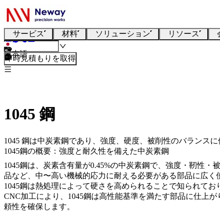
サービス
材料
ソリューション
リソース
日本語
即時見積もりを取得
1045 鋼
1045 鋼は中炭素鋼であり、強度、硬度、被削性のバラン
1045鋼の概要：強度と耐久性を備えた中炭素鋼
1045鋼は、炭素含有量が0.45%の中炭素鋼で、強度・靭性・
品など、中〜高い機械的応力に耐える必要がある部品に広く
1045鋼は熱処理によって硬さを高められることで知られて
CNC加工
により、1045鋼は高性能基準を満たす部品に仕上
頼性を確保します。