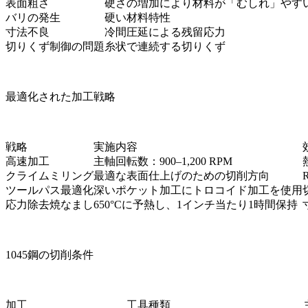
表面粗さ
硬さの増加により材料が「むしれ」やす
バリの発生
硬い材料特性
寸法不良
冷間圧延による残留応力
切りくず制御の問題
糸状で連続する切りくず
最適化された加工戦略
戦略
実施内容
高速加工
主軸回転数：900–1,200 RPM
クライムミリング
最適な表面仕上げのための切削方向
ツールパス最適化
深いポケット加工にトロコイド加工を使用
応力除去焼なまし
650°Cに予熱し、1インチ当たり1時間保持
1045鋼の切削条件
加工
工具種類