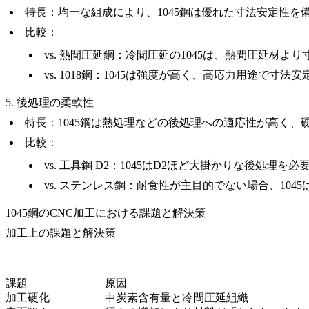
特長
：均一な組成により、1045鋼は優れた寸法安定性を
比較
：
vs.
熱間圧延鋼
：冷間圧延の1045は、熱間圧延材よ
vs.
1018鋼
：1045は強度が高く、高応力用途で寸法
5. 後処理の柔軟性
特長
：1045鋼は熱処理などの後処理への適応性が高く
比較
：
vs.
工具鋼 D2
：1045はD2ほど大掛かりな後処理を
vs.
ステンレス鋼
：耐食性が主目的でない場合、104
1045鋼のCNC加工における課題と解決策
加工上の課題と解決策
課題
原因
加工硬化
中炭素含有量と冷間圧延組織