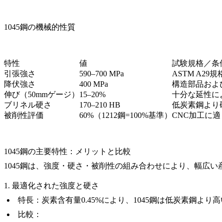
1045鋼の機械的性質
特性
値
試験規格／条
引張強さ
590–700 MPa
ASTM A29規
降伏強さ
400 MPa
構造部品およ
伸び（50mmゲージ）
15–20%
十分な延性に
ブリネル硬さ
170–210 HB
低炭素鋼より
被削性評価
60%（1212鋼=100%基準）
CNC加工に適
1045鋼の主要特性：メリットと比較
1045鋼は、強度・硬さ・被削性の組み合わせにより、幅広
1. 最適化された強度と硬さ
特長
：炭素含有量0.45%により、1045鋼は低炭素鋼
比較
：