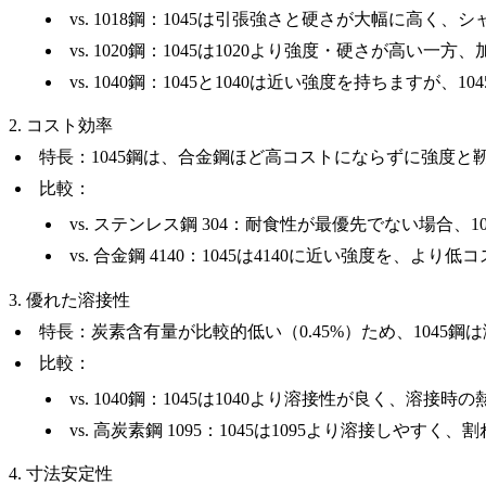
vs.
1018鋼
：1045は引張強さと硬さが大幅に高く、
vs.
1020鋼
：1045は1020より強度・硬さが高い一方
vs.
1040鋼
：1045と1040は近い強度を持ちますが、
2. コスト効率
特長
：1045鋼は、合金鋼ほど高コストにならずに強度
比較
：
vs.
ステンレス鋼 304
：耐食性が最優先でない場合、1
vs.
合金鋼 4140
：1045は4140に近い強度を、よ
3. 優れた溶接性
特長
：炭素含有量が比較的低い（0.45%）ため、104
比較
：
vs.
1040鋼
：1045は1040より溶接性が良く、溶接時
vs.
高炭素鋼 1095
：1045は1095より溶接しやすく
4. 寸法安定性