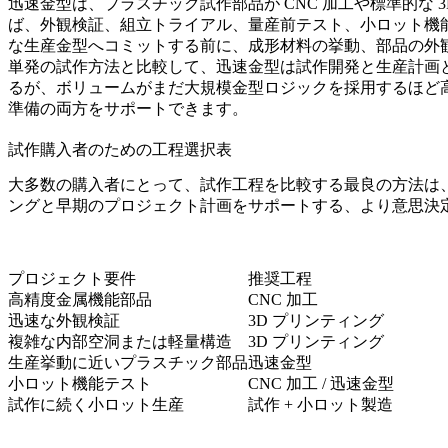
迅速金型は、プラスチック試作部品が CNC 加工や標準的な
ば、外観検証、組立トライアル、量産前テスト、小ロット機能
な生産金型へコミットする前に、成形材料の挙動、部品の外
単発の試作方法と比較して、迅速金型は試作開発と生産計画
るが、ボリュームがまだ大規模金型ロジックを採用するほど
準備の両方をサポートできます。
試作購入者のための工程選択表
大多数の購入者にとって、試作工程を比較する最良の方法は
ングと早期のプロジェクト計画をサポートする、より意思決定志向の
プロジェクト要件
推奨工程
高精度金属機能部品
CNC 加工
迅速な外観検証
3D プリンティング
複雑な内部空洞または軽量構造
3D プリンティング
生産挙動に近いプラスチック部品
迅速金型
小ロット機能テスト
CNC 加工 / 迅速金型
試作に続く小ロット生産
試作 +
小ロット製造