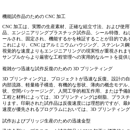
機能試作品のための CNC 加工
CNC 加工は、実際の生産素材、正確な組立寸法、および使
品、エンジニアリングプラスチック試作品、シール特徴、ね
ールされ、固定され、機能するかを検証することが目的である
これにより、CNC はアルミニウムハウジング、ステンレス
視覚的な速度よりもエンジニアリングの現実性が重視されま
サンプルからより厳密な工程管理への実用的なルートを提供
複雑かつ迅速な試作反復のための 3D プリンティング
3D プリンティングは、プロジェクトが迅速な反復、設計の
内部流路、軽量格子構造、有機的な形状、薄肉の概念モデル
状、空間パッケージング、人間工学的相互作用、または予備
工程と材料によっては、3D プリンティングは樹脂、プラス
ります。印刷された試作品は反復速度には理想的ですが、最
速度が優先されるプログラムにおいては、
3D プリンティン
試作およびブリッジ生産のための迅速金型