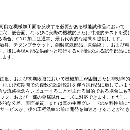
用可能な機械加工面を反映する必要がある機能試作品において
じ穴、嵌合面、ならびに実際の機械的または寸法的テストを受
場合、CNC 加工は通常、最も代表的な結果を提供します。
鋼治具、チタンブラケット、銅製電気部品、真鍮継手、および
す。後に再現可能な供給へと移行する可能性のある試作部品に
します。
自由度、および初期段階において機械加工が困難または非効率
、および短期間での複数の設計改訂を伴う試作品に適していま
的な流路概念をレビューすることが主たる目的である場合にも
チック、および一部の金属試作ニーズに対応できます。ただし
終的な公差、表面品質、または真の生産グレードの材料性能に
グサービス
が、後の工程洗練の前に開発を加速させることができ