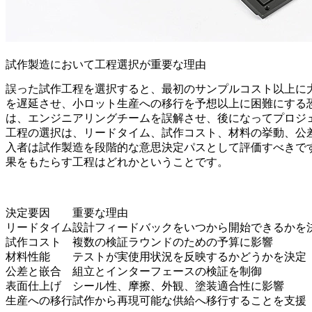
試作製造において工程選択が重要な理由
誤った試作工程を選択すると、最初のサンプルコスト以上に
を遅延させ、小ロット生産への移行を予想以上に困難にする
は、エンジニアリングチームを誤解させ、後になってプロジ
工程の選択は、リードタイム、試作コスト、材料の挙動、公
入者は試作製造を段階的な意思決定パスとして評価すべきで
果をもたらす工程はどれかということです。
決定要因
重要な理由
リードタイム
設計フィードバックをいつから開始できるかを
試作コスト
複数の検証ラウンドのための予算に影響
材料性能
テストが実使用状況を反映するかどうかを決定
公差と嵌合
組立とインターフェースの検証を制御
表面仕上げ
シール性、摩擦、外観、塗装適合性に影響
生産への移行
試作から再現可能な供給へ移行することを支援