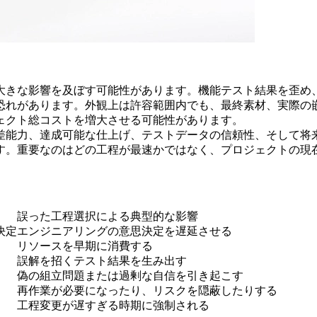
大きな影響を及ぼす可能性があります。機能テスト結果を歪め
恐れがあります。外観上は許容範囲内でも、最終素材、実際の
ェクト総コストを増大させる可能性があります。
差能力、達成可能な仕上げ、テストデータの信頼性、そして将
す。重要なのはどの工程が最速かではなく、プロジェクトの現
誤った工程選択による典型的な影響
決定
エンジニアリングの意思決定を遅延させる
リソースを早期に消費する
誤解を招くテスト結果を生み出す
偽の組立問題または過剰な自信を引き起こす
再作業が必要になったり、リスクを隠蔽したりする
工程変更が遅すぎる時期に強制される