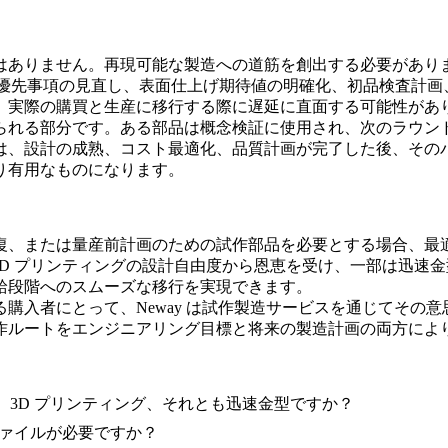
はありません。再現可能な製造への道筋を創出する必要があり
差優先事項の見直し、表面仕上げ期待値の明確化、初品検査計画
、実際の購買と生産に移行する際に遅延に直面する可能性があ
られる部分です。ある部品は概念検証に使用され、次のラウン
は、設計の成熟、コスト最適化、品質計画が完了した後、その
り有用なものになります。
復、または量産前計画のための試作部品を必要とする場合、最
 3D プリンティングの設計自由度から恩恵を受け、一部は迅
給段階へのスムーズな移行を実現できます。
入者にとって、Neway は
試作製造サービス
を通じてその意
作ルートをエンジニアリング目標と将来の製造計画の両方によ
、3D プリンティング、それとも迅速金型ですか？
ファイルが必要ですか？