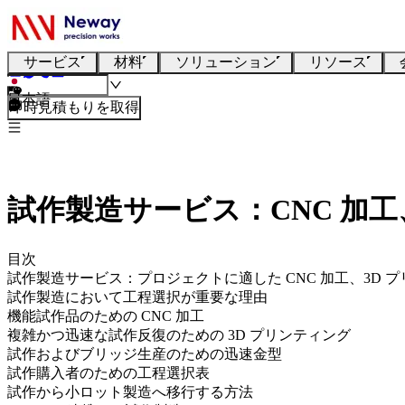
サービス
材料
ソリューション
リソース
日本語
即時見積もりを取得
試作製造サービス：CNC 加
目次
試作製造サービス：プロジェクトに適した CNC 加工、3D
試作製造において工程選択が重要な理由
機能試作品のための CNC 加工
複雑かつ迅速な試作反復のための 3D プリンティング
試作およびブリッジ生産のための迅速金型
試作購入者のための工程選択表
試作から小ロット製造へ移行する方法