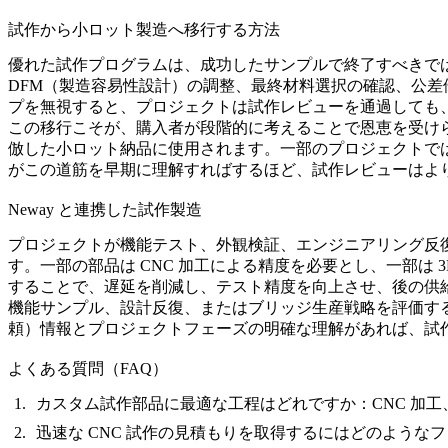
試作から小ロット製造へ移行する方法
優れた試作プログラムは、成功したサンプルで終了すべきで
DFM（製造容易性設計）の調整、最終材料選択の確認、公
プを無視すると、プロジェクトは試作レビューを通過しても
この移行こそが、購入者が段階的に考えることで恩恵を受け
倣した小ロット納品に使用されます。一部のプロジェクトで
がこの道筋を早期に理解すればするほど、試作レビューはよ
Neway と連携した試作製造
プロジェクトが機能テスト、外観検証、エンジニアリング反
す。一部の部品は CNC 加工による精度を必要とし、一部は
することで、遅延を削減し、テスト精度を向上させ、後の供
機能サンプル、設計反復、またはブリッジ生産戦略を評価する購
頼）情報とプロジェクトフェーズの明確な理解があれば、試
よくある質問（FAQ）
カスタム試作部品に最適な工程はどれですか：CNC 加工
迅速な CNC 試作の見積もりを取得するにはどのような