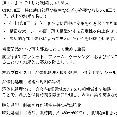
加工によって生じた残留応力の除去
CNC 加工、特に薄肉部品や厳密な公差が必要な形状の加工で
で、以下の効果を得ます：
仕上げ加工、組立、または使用中に変形を引き起こす可
精密な穴、シール面、薄肉構造の寸法安定性を向上させ
局所的な加工硬化によって失われた延性を回復させます
精密部品および薄肉部品にとって極めて重要
航空宇宙用ブラケット、フレーム、ケーシング、および
イン
ることなく効果的に応力を除去します。
核心プロセス II：溶体化処理と時効処理 — 強度ポテンシャ
溶体化処理：過飽和母相の準備
溶体化処理では、合金をβ相領域またはα+β相領域まで加熱
ことで、温度と保持時間を厳密に管理し、表面汚染を防ぎな
時効処理：制御された靭性を持つ析出強化
時効処理中（通常、数時間、約 480〜600℃）、微細なα相