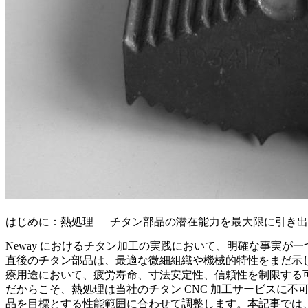
はじめに：熱処理 — チタン部品の潜在能力を最大限に引き
Neway におけるチタン加工の実践において、明確な事実が
直後のチタン部品は、最適な微細組織や機械的特性をまだ示
療
用途において、疲労寿命、寸法安定性、信頼性を制限する
だからこそ、熱処理は当社の
チタン CNC 加工サービス
に不
品を目標とする性能範囲に合わせて調整します。本記事では、