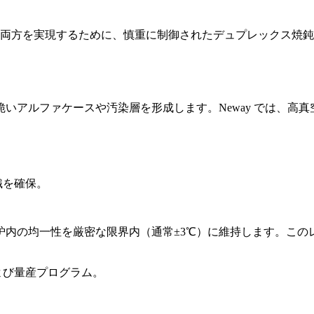
両方を実現するために、慎重に制御されたデュプレックス焼鈍
ルファケースや汚染層を形成します。Neway では、高真空炉（約
織を確保。
炉内の均一性を厳密な限界内（通常±3℃）に維持します。この
よび
量産
プログラム。