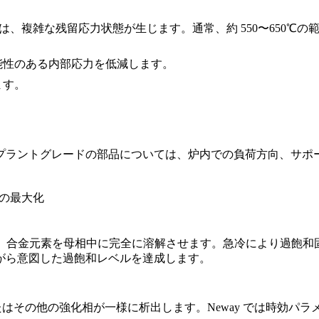
は、複雑な残留応力状態が生じます。通常、約 550〜650℃
能性のある内部応力を低減します。
ます。
。
プラントグレードの部品
については、炉内での負荷方向、サポ
ルの最大化
し、合金元素を母相中に完全に溶解させます。急冷により過飽
がら意図した過飽和レベルを達成します。
またはその他の強化相が一様に析出します。Neway では時効パ