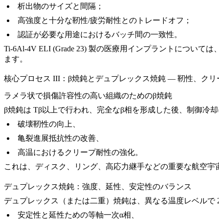
析出物のサイズと間隔；
高強度と十分な靭性/疲労耐性とのトレードオフ；
認証が必要な用途におけるバッチ間の一致性。
Ti-6Al-4V ELI (Grade 23)
製の医療用インプラントについては
ます。
核心プロセス III：β焼鈍とデュプレックス焼鈍 — 靭性、ク
ラメラ状で損傷許容性の高い組織のためのβ焼鈍
β焼鈍は Tβ以上で行われ、完全なβ相を形成した後、制御
破壊靭性の向上、
亀裂進展抵抗性の改善、
高温におけるクリープ耐性の強化。
これは、ディスク、リング、高応力継手などの重要な
航空宇
デュプレックス焼鈍：強度、延性、安定性のバランス
デュプレックス（または二重）焼鈍は、異なる温度レベルで 
安定性と延性ための等軸一次α相、