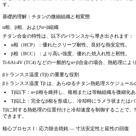
す。
基礎的理解：チタンの微細組織と相変態
α相、β相、およびα+β組織
チタン合金の特性は、以下のバランスから導き出されます：
α相
（HCP）：優れたクリープ耐性、良好な熱安定性。
β相
（BCC）：より高い強度、優れた焼入れ性と靭性。
Ti-6Al-4V (TC4)
などの一般的なα+β合金の場合、熱処理によ
βトランスス温度 (Tβ) の重要な役割
βトランスス温度 Tβ は、あらゆるチタン熱処理スケジュー
Tβ以下
：α+β相を維持し、複相または等軸組織を微細化
Tβ以上
：完全なβ相を形成し、冷却時にラメラ状または
Tβに対する熱処理の位置付けと冷却速度を制御することで、
できます。
核心プロセス I：応力除去焼鈍 — 寸法安定性と延性の回復