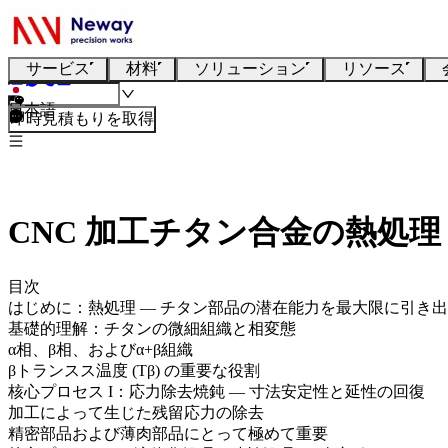
サービス
材料
ソリューション
リソース
日本語
即時見積もりを取得
CNC 加工チタン合金の熱処
目次
はじめに：熱処理 — チタン部品の潜在能力を最大限に引き
基礎的理解：チタンの微細組織と相変態
α相、β相、およびα+β組織
βトランスス温度 (Tβ) の重要な役割
核心プロセス I：応力除去焼鈍 — 寸法安定性と延性の回復
加工によって生じた残留応力の除去
精密部品および薄肉部品にとって極めて重要