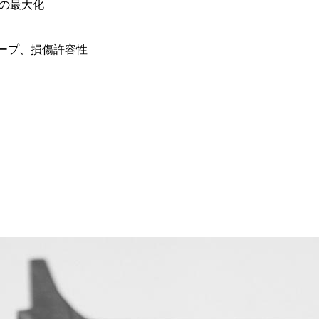
ルの最大化
リープ、損傷許容性