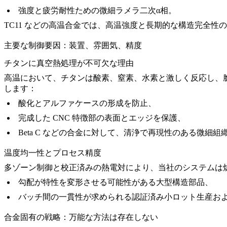
強度と疲労耐性ための微細ラメラ二次α相。
TC11
などの高温合金では、高温強度と長期的な構造完全性の
主要な制御要因：装置、雰囲気、精度
チタンに真空熱処理が不可欠な理由
高温において、チタンは酸素、窒素、水素と激しく反応し、脆いア
します：
酸化とアルファケースの形成を防止、
完成した CNC 特徴部の表面とエッジを保護、
Beta C
などの合金に対して、清浄で再現性のある微細組
温度均一性とプロセス精度
多ゾーン制御と校正済みの熱電対により、当社のシステムは
勾配が特性を変形させる可能性がある大型構造部品、
バッチ間の一貫性が求められる認証済み
小ロット生産
お
合金固有の戦略：万能な方法は存在しない