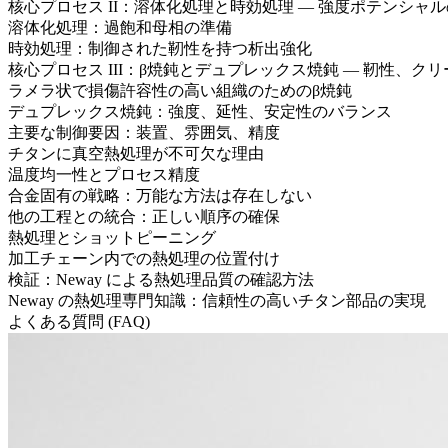
核心プロセス II：溶体化処理と時効処理 — 強度ポテンシャ
溶体化処理：過飽和母相の準備
時効処理：制御された靭性を持つ析出強化
核心プロセス III：β焼鈍とデュプレックス焼鈍 — 靭性、ク
ラメラ状で損傷許容性の高い組織のためのβ焼鈍
デュプレックス焼鈍：強度、延性、安定性のバランス
主要な制御要因：装置、雰囲気、精度
チタンに真空熱処理が不可欠な理由
温度均一性とプロセス精度
合金固有の戦略：万能な方法は存在しない
他の工程との統合：正しい順序の確保
熱処理とショットピーニング
加工チェーン内での熱処理の位置付け
検証：Neway による熱処理品質の確認方法
Neway の熱処理専門知識：信頼性の高いチタン部品の実現
よくある質問 (FAQ)