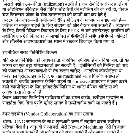
जिससे मशीन उपयोगिता (utilization) बढ़ती है। जब रोबोटिक सेंसर हाउसिंग
या ऑटोमेशन ब्रैकेट्स जैसे विविध छोटे बैचों की मशीनिंग की जा रही हो, क्विक-
चेंज फिक्स्चर जॉब्स के बीच डाउनटाइम को काफी कम कर देते हैं।
कस्टम फिक्स्चर—जो कभी-कभी
रैपिड मोल्डिंग
के माध्यम से बनाए जाते हैं—
जटिल या नाज़ुक पार्ट्स के लिए सेटअप को और बेहतर बना सकते हैं। उदाहरण
के लिए, किसी मेडिकल डिवाइस के लिए
PEEK
से बने प्रोटोटाइप हाउसिंग की
मशीनिंग एक ऐसे फिक्स्चर से लाभान्वित हो��ी है ज� उ��की ज्योमेट्री
और टॉलरेंस आवश्यकताओं को ध्यान में रखकर डिजाइन किया गया हो।
रणनीतिक सतह फिनिशिंग विकल्प
यदि सतह फिनिशिंग को आवश्यकता से अधिक स्पेसिफाई कर दिया जाए, तो यह
लागत का एक बड़ा योगदानकर्ता बन सकती है। इंजीनियरों को फिनिश को पार्ट
की फंक्शनल आवश्यकताओं से मैच करना चाहिए। आंतरिक कॉम्पोनेंट्स या
फंक्शनल प्रोटोटाइप के लिए, एक
as-machined सतह फिनिश
पर्याप्त हो
सकती है, जबकि कस्टमर-फेसिंग पार्ट्स या corrosive वातावरण में काम करने
वाले कॉम्पोनेंट्स के लिए
इलेक्ट्रोपॉलिशिंग
या
थर्मल बैरियर कोटिंग्स
की
आवश्यकता हो सकती है।
केवल आवश्यक फिनिशिंग प्रक्रियाओं का चयन करके, खरीदार प्रदर्शन से
समझौता किए बिना प्रति यूनिट लागत में उल्लेखनीय कमी ला सकते हैं।
वेंडर सहयोग (Vendor Collaboration) का लाभ उठाना
अंततः, CNC सप्लायर्स के साथ शुरुआती चरण में सहयोग करना सर्वोत्तम
परिणाम देता है। अनुभवी सप्लायर्स, जैसे
Neway Machining
, ऐसे डिज़ाइन
संशोधन सुझा सकते हैं जो मशीनिंग को सरल बनाते हैं और लागत घटाते हैं।