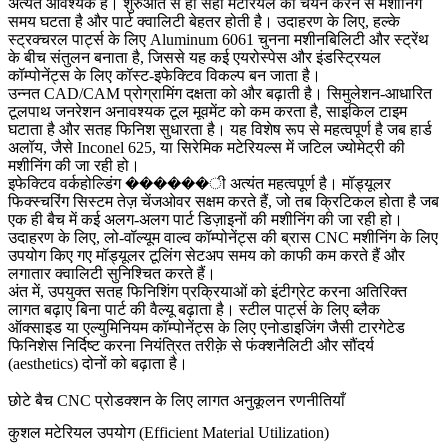
अत्यंत आवश्यक है। शुरुआत से ही सही मटेरियल का चयन करने से मशीनिंग
समय घटता है और पार्ट क्वालिटी बेहतर होती है। उदाहरण के लिए, हल्के
स्ट्रक्चरल पार्ट्स के लिए
Aluminum 6061
चुनना मशीनबिलिटी और स्ट्रेंथ
के बीच संतुलन बनाता है, जिससे यह कई एयरोस्पेस और इंडस्ट्रियल
कॉम्पोनेंट्स के लिए कॉस्ट-इफेक्टिव विकल्प बन जाता है।
उन्नत CAD/CAM प्रोग्रामिंग दक्षता को और बढ़ाती है। सिमुलेशन-आधारित
टूलपाथ जनरेशन अनावश्यक टूल मूवमेंट को कम करता है, साइकिल टाइम
घटाता है और सतह फिनिश सुधारता है। यह विशेष रूप से महत्वपूर्ण है जब हार्ड
अलॉय, जैसे
Inconel 625,
या सिरेमिक मटेरियल्स में जटिल ज्योमेट्री की
मशीनिंग की जा रही हो।
इफेक्टिव वर्कहोल्डिंग ������ी अत्यंत महत्वपूर्ण है। मॉड्यूलर
फिक्स्चरिंग सिस्टम तेज़ चेंजओवर सक्षम करते हैं, जो तब क्रिटिकल होता है जब
एक ही बैच में कई अलग-अलग पार्ट डिज़ाइनों की मशीनिंग की जा रही हो।
उदाहरण के लिए, लो-वॉल्यूम वाल्व कॉम्पोनेंट्स की
ब्रास CNC मशीनिंग
के लिए
उपयोग किए गए मॉड्यूलर टूलिंग सेटअप समय को काफी कम करते हैं और
लगातार क्वालिटी सुनिश्चित करते हैं।
अंत में, उपयुक्त सतह फिनिशिंग प्रक्रियाओं को इंटीग्रेट करना अतिरिक्त
लागत बढ़ाए बिना पार्ट की वैल्यू बढ़ाता है। स्टील पार्ट्स के लिए
ब्लैक
ऑक्साइड
या एल्युमिनियम कॉम्पोनेंट्स के लिए
एनोडाइजिंग
जैसी टारगेटेड
फिनिशेस निर्दिष्ट करना नियंत्रित तरीक़े से फंक्शनैलिटी और सौंदर्य
(aesthetics) दोनों को बढ़ाता है।
छोटे बैच CNC प्रोडक्शन के लिए लागत अनुकूलन रणनीतियाँ
कुशल मटेरियल उपयोग (Efficient Material Utilization)