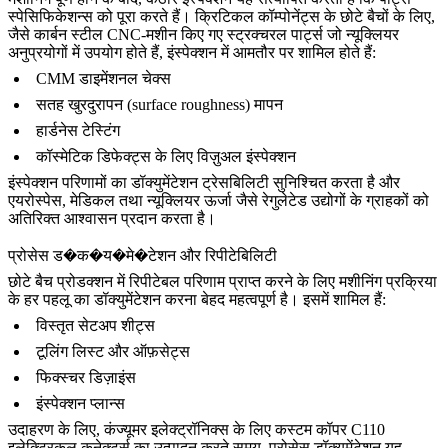
स्पेसिफिकेशन्स को पूरा करते हैं। क्रिटिकल कॉम्पोनेंट्स के छोटे बैचों के लिए,
जैसे
कार्बन स्टील CNC-मशीन किए गए
स्ट्रक्चरल पार्ट्स जो न्यूक्लियर
अनुप्रयोगों में उपयोग होते हैं, इंस्पेक्शन में आमतौर पर शामिल होते हैं:
CMM डाइमेंशनल चेक्स
सतह खुरदुरापन (surface roughness) मापन
हार्डनेस टेस्टिंग
कॉस्मेटिक डिफेक्ट्स के लिए विज़ुअल इंस्पेक्शन
इंस्पेक्शन परिणामों का डॉक्युमेंटेशन ट्रेसबिलिटी सुनिश्चित करता है और
एयरोस्पेस, मेडिकल तथा
न्यूक्लियर ऊर्जा
जैसे रेगुलेटेड उद्योगों के ग्राहकों को
अतिरिक्त आश्वासन प्रदान करता है।
प्रोसेस ड�क�य�मे�टेशन और रिपीटेबिलिटी
छोटे बैच प्रोडक्शन में रिपीटेबल परिणाम प्राप्त करने के लिए मशीनिंग प्रक्रिया
के हर पहलू का डॉक्युमेंटेशन करना बेहद महत्वपूर्ण है। इसमें शामिल हैं:
विस्तृत सेटअप शीट्स
टूलिंग लिस्ट और ऑफ़सेट्स
फिक्स्चर डिज़ाइंस
इंस्पेक्शन प्लान्स
उदाहरण के लिए, कंज्यूमर इलेक्ट्रॉनिक्स के लिए कस्टम
कॉपर C110
इलेक्ट्रिकल कनेक्टर्स का उत्पादन करते समय, प्रोसेस डॉक्युमेंटेशन यह