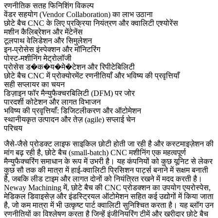
रणनीतिक सतह फिनिशिंग विकल्प
वेंडर सहयोग (Vendor Collaboration) का लाभ उठाना
छोटे बैच CNC के लिए प्रक्रिया नियंत्रण और क्वालिटी एश्योरेंस
मशीन कैलिब्रेशन और मेंटेनेंस
टूलपाथ वेलिडेशन और सिमुलेशन
इन-प्रोसेस इंस्पेक्शन और मॉनिटरिंग
पोस्ट-मशीनिंग मेट्रोलॉजी
प्रोसेस ड�क�य�मे�टेशन और रिपीटेबिलिटी
छोटे बैच CNC में प्रोक्योरमेंट रणनीतियाँ और भविष्य की प्रवृत्तियाँ
सही सप्लायर का चयन
डिज़ाइन फॉर मैन्युफैक्चरबिलिटी (DFM) पर जोर
पारदर्शी कोटेशन और लागत विभाजन
भविष्य की प्रवृत्तियाँ: डिजिटलीकरण और ऑटोमेशन
स्थानीयकृत उत्पादन और तेज़ (agile) सप्लाई चेन
परिचय
जैसे-जैसे प्रोडक्ट लाइफ साइकिल छोटी होती जा रही है और कस्टमाइज़ेशन की
मांग बढ़ रही है, छोटे बैच (small-batch) CNC मशीनिंग एक महत्वपूर्ण
मैन्युफैक्चरिंग समाधान के रूप में उभरी है। यह कंपनियों को कुछ यूनिट से लेकर
कुछ सौ तक की मात्रा में हाई-क्वालिटी प्रिसिशन पार्ट्स बनाने में सक्षम बनाती
है, जबकि लीड टाइम और लागत दोनों को नियंत्रित रखने में मदद करती है।
Neway Machining
में, छोटे बैच की CNC प्रोडक्शन का उपयोग एयरोस्पेस,
मेडिकल डिवाइसेज़ और इंडस्ट्रियल ऑटोमेशन सहित कई उद्योगों में किया जाता
है, जो कम मात्रा में भी उत्कृष्ट पार्ट क्वालिटी सुनिश्चित करता है। यह ब्लॉग उन
रणनीतियों का विश्लेषण करता है जिन्हें इंजीनियरिंग टीमें और खरीदार छोटे बैच