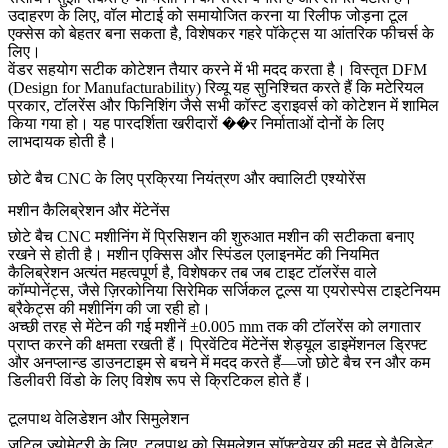
उदाहरण के लिए, वॉल मोटाई को समायोजित करना या रिलीफ जोड़ना टूल
एक्सेस को बेहतर बना सकता है, विशेषकर गहरे पॉकेट्स या आंतरिक फीचर्स के
लिए।
वेंडर सहयोग सटीक कोटेशन तैयार करने में भी मदद करता है। विस्तृत DFM
(Design for Manufacturability) रिव्यू यह सुनिश्चित करते हैं कि मटेरियल
प्रकार, टॉलरेंस और फिनिशिंग जैसे सभी कॉस्ट ड्राइवर्स को कोटेशन में शामिल
किया गया हो। यह पारदर्शिता खरीदारों ��र निर्माताओं दोनों के लिए
लाभदायक होती है।
छोटे बैच CNC के लिए प्रक्रिया नियंत्रण और क्वालिटी एश्योरेंस
मशीन कैलिब्रेशन और मेंटेनेंस
छोटे बैच CNC मशीनिंग में प्रिसिशन की शुरुआत मशीन की सटीकता बनाए
रखने से होती है। मशीन एक्सिस और स्पिंडल एलाइनमेंट की नियमित
कैलिब्रेशन अत्यंत महत्वपूर्ण है, विशेषकर तब जब टाइट टॉलरेंस वाले
कॉम्पोनेंट्स, जैसे
ज़िरकोनिया सिरेमिक
सर्जिकल टूल्स या एयरोस्पेस टाइटेनियम
ब्रैकेट्स की मशीनिंग की जा रही हो।
अच्छी तरह से मेंटेन की गई मशीनें ±0.005 mm तक की टॉलरेंस को लगातार
प्राप्त करने की क्षमता रखती हैं। प्रिवेंटिव मेंटेनेंस शेड्यूल डाइमेंशनल ड्रिफ्ट
और अनप्लान्ड डाउनटाइम से बचने में मदद करते हैं—जो छोटे बैच रन और कम
डिलीवरी विंडो के लिए विशेष रूप से क्रिटिकल होते हैं।
टूलपाथ वेलिडेशन और सिमुलेशन
जटिल ज्योमेट्री के लिए, टूलपाथ को सिमुलेशन सॉफ़्टवेयर की मदद से वैलिडेट