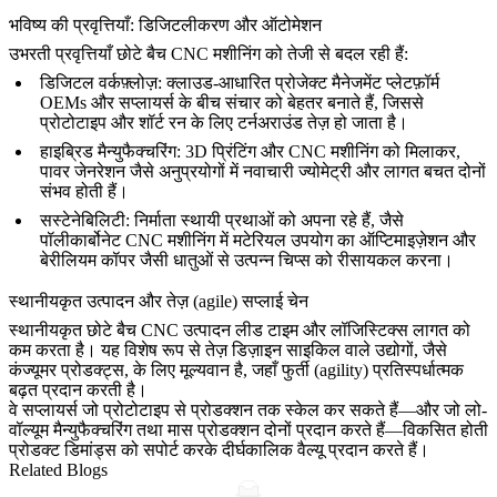
भविष्य की प्रवृत्तियाँ: डिजिटलीकरण और ऑटोमेशन
उभरती प्रवृत्तियाँ छोटे बैच CNC मशीनिंग को तेजी से बदल रही हैं:
डिजिटल वर्कफ़्लोज़
: क्लाउड-आधारित प्रोजेक्ट मैनेजमेंट प्लेटफ़ॉर्म
OEMs और सप्लायर्स के बीच संचार को बेहतर बनाते हैं, जिससे
प्रोटोटाइप और शॉर्ट रन के लिए टर्नअराउंड तेज़ हो जाता है।
हाइब्रिड मैन्युफैक्चरिंग
:
3D प्रिंटिंग
और CNC मशीनिंग को मिलाकर,
पावर जेनरेशन जैसे अनुप्रयोगों में नवाचारी ज्योमेट्री और लागत बचत दोनों
संभव होती हैं।
सस्टेनेबिलिटी
: निर्माता स्थायी प्रथाओं को अपना रहे हैं, जैसे
पॉलीकार्बोनेट CNC मशीनिंग
में मटेरियल उपयोग का ऑप्टिमाइज़ेशन और
बेरीलियम कॉपर
जैसी धातुओं से उत्पन्न चिप्स को रीसायकल करना।
स्थानीयकृत उत्पादन और तेज़ (agile) सप्लाई चेन
स्थानीयकृत छोटे बैच CNC उत्पादन लीड टाइम और लॉजिस्टिक्स लागत को
कम करता है। यह विशेष रूप से तेज़ डिज़ाइन साइकिल वाले उद्योगों, जैसे
कंज्यूमर प्रोडक्ट्स
, के लिए मूल्यवान है, जहाँ फुर्ती (agility) प्रतिस्पर्धात्मक
बढ़त प्रदान करती है।
वे सप्लायर्स जो प्रोटोटाइप से प्रोडक्शन तक स्केल कर सकते हैं—और जो
लो-
वॉल्यूम मैन्युफैक्चरिंग
तथा
मास प्रोडक्शन
दोनों प्रदान करते हैं—विकसित होती
प्रोडक्ट डिमांड्स को सपोर्ट करके दीर्घकालिक वैल्यू प्रदान करते हैं।
Related Blogs