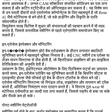
करना आवश्यक है। उन्नत CAM सॉफ़्टवेयर संभावित कोलिज़न का पता लगा
सकता है और कटिंग स्ट्रैटेजीज़ को ऑप्टिमाइज़ कर सकता है। यह विशेष रूप
से उन पतली दीवारों वाले एयरोस्पेस कॉम्पोनेंट्स के लिए महत्वपूर्ण है जो
Rene
41
जैसे मटेरियल्स से बने होते हैं, जो वर्क हार्डनिंग और विकृति के प्रति
संवेदनशील होते हैं।
सिमुलेशन सतह फिनिश में सुधार की संभावनाओं की पहचान करने में भी मदद
करता है, जिससे वास्तविक मशीनिंग से पहले प्रोग्रामिंग समायोजन किए जा
सकते हैं।
इन-प्रोसेस इंस्पेक्शन और मॉनिटरिंग
इन-प�र�से� इंस्पेक्शन छोटे बैच प्रोडक्शन के दौरान लगातार क्वालिटी
सुनिश्चित करने में महत्वपूर्ण भूमिका निभाता है। कई CNC मशीनें टच प्रोब्स या
लेज़र मापन सिस्टम्स से लैस होती हैं, जो क्रिटिकल डाइमेंशन की इन-साइकिल
वेरिफिकेशन की अनुमति देती हैं।
उदाहरण के लिए,
इंडस्ट्रियल ऑटोमेशन
के लिए प्रिसिशन पार्ट्स का उत्पादन
करते समय, इन-प्रोसेस प्रोबिंग यह सुनिश्चित करती है कि बियरिंग सीट्स या
एलाइनमेंट होल्स जैसे फीचर्स पूरे बैच के दौरान टॉलरेंस के भीतर बने रहें।
प्रोसेस मॉनिटरिंग सिस्टम्स जो स्पिंडल लोड, वाइब्रेशन और तापमान को ट्रैक
करते हैं, अतिरिक्त नियंत्रण परत प्रदान करते हैं। ये सिस्टम टूल wear या
मटेरियल एनोमलीज़ का जल्दी पता लगा सकते हैं, जिससे स्क्रैप से बचा जा सके
और रीवर्क कम हो सके।
पोस्ट-मशीनिंग मेट्रोलॉजी
मशीनिंग पूर्ण होने के बाद, कठोर इंस्पेक्शन यह सत्यापित करता है कि पार्ट्स