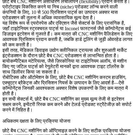
छोटे बैच CNC मशीनिंग असाधारण लचीलापन (flexibility) प्रदान करती है।
प्रोटोटाइप विकसित करने या निच (niche) प्रोडक्ट लॉन्च करने वाली
कंपनियों के लिए, 10 से 500 प्रिसिशन पार्ट्स का उत्पादन अक्सर मास
प्रोडक्शन की तुलना में अधिक व्यावसायिक मूल्य देता है।
यह विशेष रूप से
एयरोस्पेस और एविएशन
जैसे सेक्टर्स के लिए प्रासंगिक है,
जहाँ टाइटेनियम स्ट्रक्चरल पार्ट्स या Inconel फास्टनर्स जैसे कॉम्पोनेंट्स कई
डिज़ाइन इटरेशन से गुजरते हैं। कम मात्रा की CNC मशीनिंग वैलिडेशन के लिए
आवश्यक प्रिसिशन प्रदान करती है, जबकि हार्ड टूलिंग से जुड़ी ओवरहेड लागत
को कम करती है।
इसी तरह,
मेडिकल डिवाइस
उद्योग क्लीनिकल ट्रायल्स और शुरुआती मार्केट
इंट्रोडक्शन के दौरान छोटे बैच CNC प्रोडक्शन से लाभान्वित होता है।
बायोकम्पैटिबल मटेरियल्स, जैसे ज़िरकोनिया या टाइटेनियम अलॉय, से मशीन
किए गए जटिल पार्ट्स को रेगुलेटरी मानकों द्वारा आवश्यक टाइट टॉलरेंस के
साथ डिलीवर किया जा सकता है।
रोबोटिक्स
और ऑटोमेशन के लिए, छोटे बैच CNC मशीनिंग कस्टम हाउसिंग,
एक्चुएटर ब्रैकेट्स और प्रिसिशन गियर्स के उत्पादन के लिए आदर्श है—ऐसे
कॉम्पोनेंट्स जिनकी आवश्यकता अक्सर विशेष उपकरणों के लिए कम मात्रा में
होती है।
इन सभी सेक्टर्स में, छोटे बैच CNC मशीनिंग का मुख्य मूल्य तेजी से इटरेशन
सक्षम करने, इन्वेंटरी रिस्क कम करने और टेलर्ड प्रोडक्ट स्ट्रैटेजीज़ को सपोर्ट
करने में निहित है।
अधिकतम दक्षता के लिए प्रक्रिया योजना
छोटे बैच CNC मशीनिंग को ऑप्टिमाइज़ करने के लिए सटीक प्रक्रिया योजना