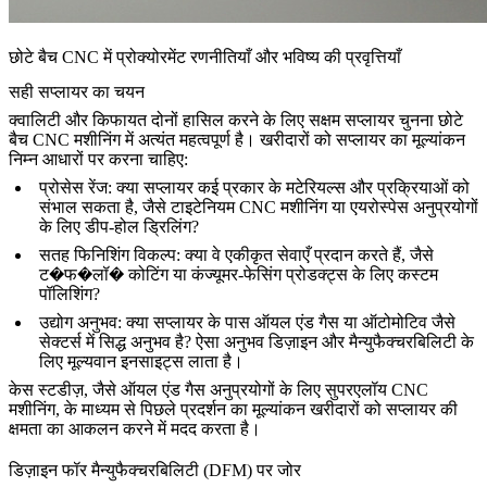
छोटे बैच CNC में प्रोक्योरमेंट रणनीतियाँ और भविष्य की प्रवृत्तियाँ
सही सप्लायर का चयन
क्वालिटी और किफायत दोनों हासिल करने के लिए सक्षम सप्लायर चुनना छोटे
बैच CNC मशीनिंग में अत्यंत महत्वपूर्ण है। खरीदारों को सप्लायर का मूल्यांकन
निम्न आधारों पर करना चाहिए:
प्रोसेस रेंज
: क्या सप्लायर कई प्रकार के मटेरियल्स और प्रक्रियाओं को
संभाल सकता है, जैसे
टाइटेनियम CNC मशीनिंग
या एयरोस्पेस अनुप्रयोगों
के लिए डीप-होल ड्रिलिंग?
सतह फिनिशिंग विकल्प
: क्या वे एकीकृत सेवाएँ प्रदान करते हैं, जैसे
ट�फ�लॉ� कोटिंग
या कंज्यूमर-फेसिंग प्रोडक्ट्स के लिए कस्टम
पॉलिशिंग?
उद्योग अनुभव
: क्या सप्लायर के पास
ऑयल एंड गैस
या
ऑटोमोटिव
जैसे
सेक्टर्स में सिद्ध अनुभव है? ऐसा अनुभव डिज़ाइन और मैन्युफैक्चरबिलिटी के
लिए मूल्यवान इनसाइट्स लाता है।
केस स्टडीज़, जैसे
ऑयल एंड गैस अनुप्रयोगों के लिए सुपरएलॉय CNC
मशीनिंग
, के माध्यम से पिछले प्रदर्शन का मूल्यांकन खरीदारों को सप्लायर की
क्षमता का आकलन करने में मदद करता है।
डिज़ाइन फॉर मैन्युफैक्चरबिलिटी (DFM) पर जोर