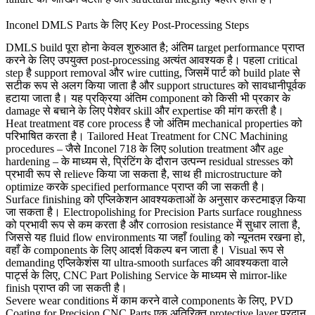
Inconel DMLS Parts के लिए Key Post-Processing Steps
DMLS build पूरा होना केवल शुरुआत है; अंतिम target performance प्राप्त
करने के लिए उपयुक्त post-processing अत्यंत आवश्यक है। पहला critical
step है support removal और wire cutting, जिसमें पार्ट को build plate से
सटीक रूप से अलग किया जाता है और support structures को सावधानीपूर्वक
हटाया जाता है। यह प्रक्रिया अंतिम component को किसी भी प्रकार के
damage से बचाने के लिए पेशेवर skill और expertise की मांग करती है।
Heat treatment
वह core process है जो अंतिम mechanical properties को
परिभाषित करता है। Tailored
Heat Treatment for CNC Machining
procedures – जैसे Inconel 718 के लिए solution treatment और age
hardening – के माध्यम से, प्रिंटिंग के दौरान उत्पन्न residual stresses को
प्रभावी रूप से relieve किया जा सकता है, साथ ही microstructure को
optimize करके specified performance प्राप्त की जा सकती है।
Surface finishing
को एप्लिकेशन आवश्यकताओं के अनुसार कस्टमाइज़ किया
जा सकता है।
Electropolishing for Precision Parts
surface roughness
को प्रभावी रूप से कम करता है और corrosion resistance में सुधार लाता है,
जिससे यह fluid flow environments या जहाँ fouling को न्यूनतम रखना हो,
वहाँ के components के लिए आदर्श विकल्प बन जाता है। Visual रूप से
demanding एप्लिकेशंस या ultra-smooth surfaces की आवश्यकता वाले
पार्ट्स के लिए,
CNC Part Polishing Service
के माध्यम से mirror-like
finish प्राप्त की जा सकती है।
Severe wear conditions में काम करने वाले components के लिए,
PVD
Coating for Precision CNC Parts
एक अतिरिक्त protective layer प्रदान