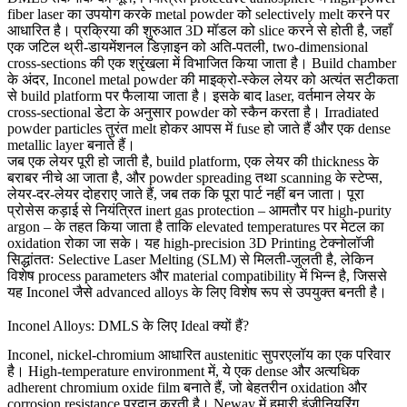
fiber laser का उपयोग करके metal powder को selectively melt करने पर
आधारित है। प्रक्रिया की शुरुआत 3D मॉडल को slice करने से होती है, जहाँ
एक जटिल थ्री-डायमेंशनल डिज़ाइन को अति-पतली, two-dimensional
cross-sections की एक श्रृंखला में विभाजित किया जाता है। Build chamber
के अंदर, Inconel metal powder की माइक्रो-स्केल लेयर को अत्यंत सटीकता
से build platform पर फैलाया जाता है। इसके बाद laser, वर्तमान लेयर के
cross-sectional डेटा के अनुसार powder को स्कैन करता है। Irradiated
powder particles तुरंत melt होकर आपस में fuse हो जाते हैं और एक dense
metallic layer बनाते हैं।
जब एक लेयर पूरी हो जाती है, build platform, एक लेयर की thickness के
बराबर नीचे आ जाता है, और powder spreading तथा scanning के स्टेप्स,
लेयर-दर-लेयर दोहराए जाते हैं, जब तक कि पूरा पार्ट नहीं बन जाता। पूरा
प्रोसेस कड़ाई से नियंत्रित inert gas protection – आमतौर पर high-purity
argon – के तहत किया जाता है ताकि elevated temperatures पर मेटल का
oxidation रोका जा सके। यह high-precision
3D Printing
टेक्नोलॉजी
सिद्धांततः Selective Laser Melting (SLM) से मिलती-जुलती है, लेकिन
विशेष process parameters और material compatibility में भिन्न है, जिससे
यह Inconel जैसे advanced alloys के लिए विशेष रूप से उपयुक्त बनती है।
Inconel Alloys: DMLS के लिए Ideal क्यों हैं?
Inconel, nickel-chromium आधारित austenitic सुपरएलॉय का एक परिवार
है। High-temperature environment में, ये एक dense और अत्यधिक
adherent chromium oxide film बनाते हैं, जो बेहतरीन oxidation और
corrosion resistance प्रदान करती है। Neway में हमारी इंजीनियरिंग