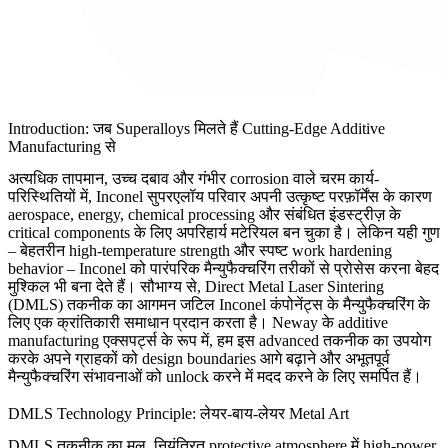
Introduction: जब Superalloys मिलते हैं Cutting-Edge Additive
Manufacturing से
अत्यधिक तापमान, उच्च दबाव और गंभीर corrosion वाले चरम कार्य-
परिस्थितियों में, Inconel सुपरएलॉय परिवार अपनी उत्कृष्ट परफ़ॉर्मेंस के कारण
aerospace, energy, chemical processing और संबंधित इंडस्ट्रीज़ के
critical components के लिए अपरिहार्य मटेरियल बन चुका है। लेकिन यही गुण
– बेहतरीन high-temperature strength और स्पष्ट work hardening
behavior – Inconel को पारंपरिक मैन्युफैक्चरिंग तरीकों से प्रोसेस करना बेहद
मुश्किल भी बना देते हैं। सौभाग्य से, Direct Metal Laser Sintering
(DMLS) तकनीक का आगमन जटिल Inconel कंपोनेंट्स के मैन्युफैक्चरिंग के
लिए एक क्रांतिकारी समाधान प्रदान करता है। Neway के additive
manufacturing एक्सपर्ट्स के रूप में, हम इस advanced तकनीक का उपयोग
करके अपने ग्राहकों को design boundaries आगे बढ़ाने और अभूतपूर्व
मैन्युफैक्चरिंग संभावनाओं को unlock करने में मदद करने के लिए समर्पित हैं।
DMLS Technology Principle: लेयर-बाय-लेयर Metal Art
DMLS तकनीक का मूल, नियंत्रित protective atmosphere में high-power