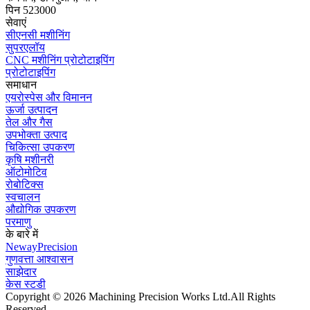
पिन 523000
सेवाएं
सीएनसी मशीनिंग
सुपरएलॉय
CNC मशीनिंग प्रोटोटाइपिंग
प्रोटोटाइपिंग
समाधान
एयरोस्पेस और विमानन
ऊर्जा उत्पादन
तेल और गैस
उपभोक्ता उत्पाद
चिकित्सा उपकरण
कृषि मशीनरी
ऑटोमोटिव
रोबोटिक्स
स्वचालन
औद्योगिक उपकरण
परमाणु
के बारे में
NewayPrecision
गुणवत्ता आश्वासन
साझेदार
केस स्टडी
Copyright © 2026 Machining Precision Works Ltd.
All Rights
Reserved.