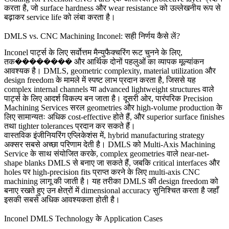
करता है, जो surface hardness और wear resistance को उल्लेखनीय रूप से
बढ़ाकर service life को लंबा करता है।
DMLS vs. CNC Machining Inconel: सही निर्णय कैसे लें?
Inconel पार्ट्स के लिए सर्वोत्तम मैन्युफैक्चरिंग रूट चुनने के लिए,
तक�������� और आर्थिक दोनों पहलुओं का व्यापक मूल्यांकन
आवश्यक है। DMLS, geometric complexity, material utilization और
design freedom के मामले में स्पष्ट लाभ प्रदान करता है, जिससे यह
complex internal channels या advanced lightweight structures वाले
पार्ट्स के लिए आदर्श विकल्प बन जाता है। दूसरी ओर, पारंपरिक
Precision
Machining Services
सरल geometries और high-volume production के
लिए सामान्यतः अधिक cost-effective होते हैं, और superior surface finishes
तथा tighter tolerances प्रदान कर सकते हैं।
वास्तविक इंजीनियरिंग एप्लिकेशंस में,
hybrid manufacturing strategy
अक्सर सबसे अच्छा परिणाम देती है। DMLS को
Multi-Axis Machining
Service
के साथ संयोजित करके, complex geometries वाले near-net-
shape blanks DMLS से बनाए जा सकते हैं, जबकि critical interfaces और
holes पर high-precision fits प्राप्त करने के लिए multi-axis CNC
machining लागू की जाती है। यह तरीका DMLS की design freedom को
बनाए रखते हुए उन क्षेत्रों में dimensional accuracy सुनिश्चित करता है जहाँ
इसकी सबसे अधिक आवश्यकता होती है।
Inconel DMLS Technology के Application Cases