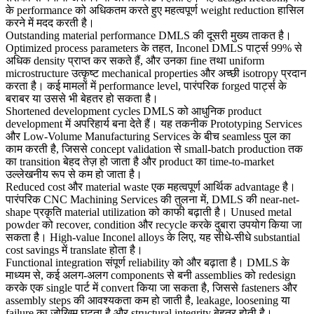
के performance को अधिकतम करते हुए महत्वपूर्ण weight reduction हासिल
करने में मदद करती है।
Outstanding material performance
DMLS की दूसरी मुख्य ताकत है।
Optimized process parameters के तहत, Inconel DMLS पार्ट्स 99% से
अधिक density प्राप्त कर सकते हैं, और उनका fine तथा uniform
microstructure उत्कृष्ट mechanical properties और अच्छी isotropy प्रदान
करता है। कई मामलों में performance level, पारंपरिक forged पार्ट्स के
बराबर या उससे भी बेहतर हो सकता है।
Shortened development cycles
DMLS को आधुनिक product
development में अपरिहार्य बना देते हैं। यह तकनीक
Prototyping Services
और
Low-Volume Manufacturing Services
के बीच seamless पुल का
काम करती है, जिससे concept validation से small-batch production तक
का transition बेहद तेज़ हो जाता है और product का time-to-market
उल्लेखनीय रूप से कम हो जाता है।
Reduced cost और material waste
एक महत्वपूर्ण आर्थिक advantage है।
पारंपरिक
CNC Machining Services
की तुलना में, DMLS की near-net-
shape प्रकृति material utilization को काफी बढ़ाती है। Unused metal
powder को recover, condition और recycle करके दुबारा उपयोग किया जा
सकता है। High-value Inconel alloys के लिए, यह सीधे-सीधे substantial
cost savings में translate होता है।
Functional integration
संपूर्ण reliability को और बढ़ाता है। DMLS के
माध्यम से, कई अलग-अलग components से बनी assemblies को redesign
करके एक single पार्ट में convert किया जा सकता है, जिससे fasteners और
assembly steps की आवश्यकता कम हो जाती है, leakage, loosening या
failure का जोखिम घटता है और structural integrity बेहतर होती है।