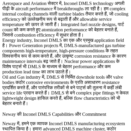
Aerospace and Aviation
सेक्टर में, Inconel DMLS technology अगली
पीढ़ी के aircraft performance में breakthroughs ला रही है। हम complex
internal cooling channels वाली turbine blades तैयार करते हैं, जो cooling
efficiency को उल्लेखनीय रूप से बढ़ाती हैं और allowable service
temperature को ऊपर ले जाती हैं। Integrated fuel nozzle designs, पार्ट
count को कम करते हुए atomization performance को बेहतर बनाते हैं,
जिससे combustion efficiency में सुधार होता है।
Energy industry, Inconel DMLS का एक और प्रमुख application field
है।
Power Generation
projects में, DMLS-manufactured gas turbine
components high-temperature, high-pressure conditions के तहत
विश्वसनीय रूप से काम करते हैं, और उत्कृष्ट corrosion resistance के कारण
maintenance intervals बढ़ जाते हैं। Nuclear power applications के
विशेष पार्ट्स भी DMLS के माध्यम से बेहतर performance और कम
production lead time का लाभ उठाते हैं।
Oil and Gas
industry में, DMLS से निर्मित downhole tools और valve
bodies कठोर corrosive environments के प्रति असाधारण resistance
प्रदर्शित करते हैं, और पारंपरिक तरीकों से बने पार्ट्स की तुलना में कहीं लंबी
service life प्रदान करते हैं। DMLS से बने complex pipe fittings न केवल
lightweight design हासिल करते हैं, बल्कि flow characteristics को भी
बेहतर बनाते हैं।
Neway की Inconel DMLS Capabilities और Commitment
Neway में, हमने एक व्यापक Inconel DMLS manufacturing ecosystem
स्थापित किया है। हमारा advanced DMLS machine cluster, कठोर