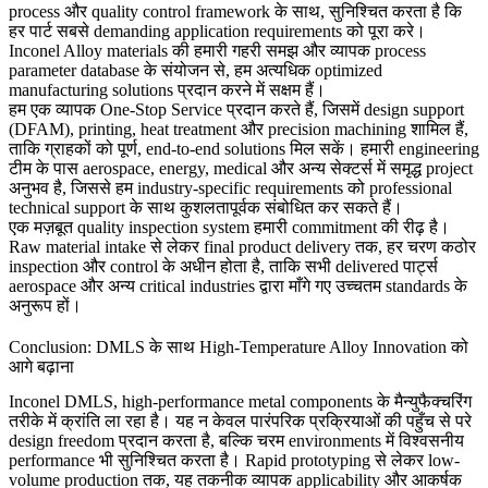
process और quality control framework के साथ, सुनिश्चित करता है कि
हर पार्ट सबसे demanding application requirements को पूरा करे।
Inconel Alloy
materials की हमारी गहरी समझ और व्यापक process
parameter database के संयोजन से, हम अत्यधिक optimized
manufacturing solutions प्रदान करने में सक्षम हैं।
हम एक व्यापक
One-Stop Service
प्रदान करते हैं, जिसमें design support
(DFAM), printing, heat treatment और precision machining शामिल हैं,
ताकि ग्राहकों को पूर्ण, end-to-end solutions मिल सकें। हमारी engineering
टीम के पास aerospace, energy, medical और अन्य सेक्टर्स में समृद्ध project
अनुभव है, जिससे हम industry-specific requirements को professional
technical support के साथ कुशलतापूर्वक संबोधित कर सकते हैं।
एक मज़बूत quality inspection system हमारी commitment की रीढ़ है।
Raw material intake से लेकर final product delivery तक, हर चरण कठोर
inspection और control के अधीन होता है, ताकि सभी delivered पार्ट्स
aerospace और अन्य critical industries द्वारा माँगे गए उच्चतम standards के
अनुरूप हों।
Conclusion: DMLS के साथ High-Temperature Alloy Innovation को
आगे बढ़ाना
Inconel DMLS, high-performance metal components के मैन्युफैक्चरिंग
तरीके में क्रांति ला रहा है। यह न केवल पारंपरिक प्रक्रियाओं की पहुँच से परे
design freedom प्रदान करता है, बल्कि चरम environments में विश्वसनीय
performance भी सुनिश्चित करता है। Rapid prototyping से लेकर low-
volume production तक, यह तकनीक व्यापक applicability और आकर्षक