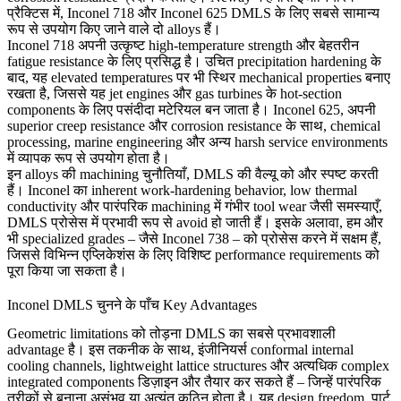
प्रैक्टिस में,
Inconel 718
और
Inconel 625
DMLS के लिए सबसे सामान्य
रूप से उपयोग किए जाने वाले दो alloys हैं।
Inconel 718 अपनी उत्कृष्ट high-temperature strength और बेहतरीन
fatigue resistance के लिए प्रसिद्ध है। उचित precipitation hardening के
बाद, यह elevated temperatures पर भी स्थिर mechanical properties बनाए
रखता है, जिससे यह jet engines और gas turbines के hot-section
components के लिए पसंदीदा मटेरियल बन जाता है। Inconel 625, अपनी
superior creep resistance और corrosion resistance के साथ, chemical
processing, marine engineering और अन्य harsh service environments
में व्यापक रूप से उपयोग होता है।
इन alloys की machining चुनौतियाँ, DMLS की वैल्यू को और स्पष्ट करती
हैं। Inconel का inherent work-hardening behavior, low thermal
conductivity और पारंपरिक machining में गंभीर tool wear जैसी समस्याएँ,
DMLS प्रोसेस में प्रभावी रूप से avoid हो जाती हैं। इसके अलावा, हम और
भी specialized grades – जैसे
Inconel 738
– को प्रोसेस करने में सक्षम हैं,
जिससे विभिन्न एप्लिकेशंस के लिए विशिष्ट performance requirements को
पूरा किया जा सकता है।
Inconel DMLS चुनने के पाँच Key Advantages
Geometric limitations को तोड़ना
DMLS का सबसे प्रभावशाली
advantage है। इस तकनीक के साथ, इंजीनियर्स conformal internal
cooling channels, lightweight lattice structures और अत्यधिक complex
integrated components डिज़ाइन और तैयार कर सकते हैं – जिन्हें पारंपरिक
तरीकों से बनाना असंभव या अत्यंत कठिन होता है। यह design freedom, पार्ट