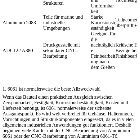
und
Hochfestigk
Strukturen
Umformbar
keit
Teile für marine und
Starke
Teilgeometri
Aluminium 5083
industrielle
Korrosionsb
überprüft w
Umgebungen
eständigkeit
Geeignet für
die
Druckgussteile mit
nachträglich
Kritische B
ADC12 / A380
sekundärer CNC-
e
Bezüge ben
Bearbeitung
Feinbearbeit
Finishbearb
ung nach
dem Gießen
1. 6061 ist normalerweise die beste Allzweckwahl
Wenn das Bauteil einen praktischen Ausgleich zwischen
Zerspanbarkeit, Festigkeit, Korrosionsbeständigkeit, Kosten und
Lieferzeit benötigt, ist 6061 normalerweise der sicherste
Ausgangspunkt. Es wird weit verbreitet für Gehäuse, Halterungen,
Vorrichtungen und Strukturkomponenten eingesetzt, da es in vielen
allgemeinen industriellen Anwendungen gut funktioniert. Deshalb
beginnen viele Käufer mit der
CNC-Bearbeitung von Aluminium
6061
oder der
CNC-Bearbeitung von Aluminium 6061-T6
.