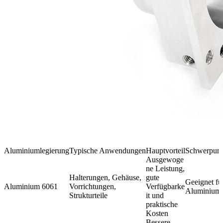
Aluminiumlegierung
Typische Anwendungen
Hauptvorteil
Schwerpunkt
Ausgewoge
ne Leistung,
Halterungen, Gehäuse,
gute
Geeignet fü
Aluminium 6061
Vorrichtungen,
Verfügbarke
Aluminiump
Strukturteile
it und
praktische
Kosten
Bessere