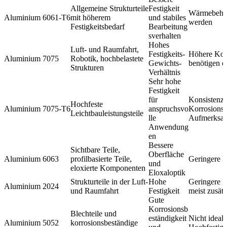
Allgemeine Strukturteile
Festigkeit
Wärmebehand
Aluminium 6061-T6
mit höherem
und stabiles
werden
Festigkeitsbedarf
Bearbeitung
sverhalten
Hohes
Luft- und Raumfahrt,
Festigkeits-
Höhere Kos
Aluminium 7075
Robotik, hochbelastete
Gewichts-
benötigen o
Strukturen
Verhältnis
Sehr hohe
Festigkeit
für
Konsistenz 
Hochfeste
Aluminium 7075-T6
anspruchsvo
Korrosionsb
Leichtbauleistungsteile
lle
Aufmerksam
Anwendung
en
Bessere
Sichtbare Teile,
Oberfläche
Aluminium 6063
profilbasierte Teile,
Geringere F
und
eloxierte Komponenten
Eloxaloptik
Strukturteile in der Luft-
Hohe
Geringere K
Aluminium 2024
und Raumfahrt
Festigkeit
meist zusät
Gute
Korrosionsb
Blechteile und
eständigkeit
Nicht ideal 
Aluminium 5052
korrosionsbeständige