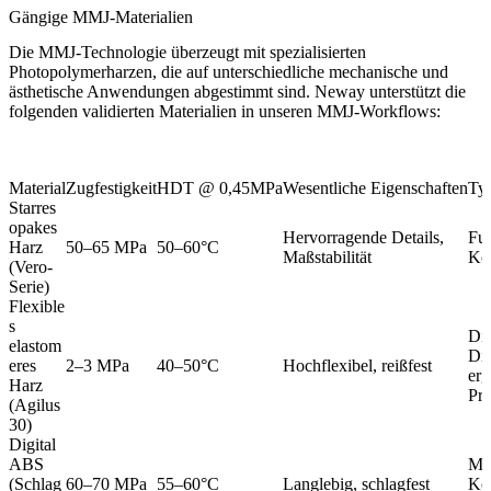
Gängige MMJ-Materialien
Die MMJ-Technologie überzeugt mit spezialisierten
Photopolymerharzen, die auf unterschiedliche mechanische und
ästhetische Anwendungen abgestimmt sind. Neway unterstützt die
folgenden validierten Materialien in unseren MMJ-Workflows:
Material
Zugfestigkeit
HDT @ 0,45MPa
Wesentliche Eigenschaften
Ty
Starres
opakes
Hervorragende Details,
Fun
Harz
50–65 MPa
50–60°C
Maßstabilität
Ko
(Vero-
Serie)
Flexible
s
Di
elastom
Dic
eres
2–3 MPa
40–50°C
Hochflexibel, reißfest
er
Harz
Pro
(Agilus
30)
Digital
ABS
Me
(Schlag
60–70 MPa
55–60°C
Langlebig, schlagfest
Ko