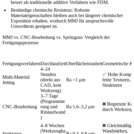
besser als traditionelle additive Verfahren wie FDM.
Beständige chemische Resistenz:
Robuste
Materialeigenschaften bleiben auch bei längerer chemischer
Exposition erhalten, wodurch MMJ für anspruchsvolle
Umwelttests geeignet ist.
MMJ vs. CNC-Bearbeitung vs. Spritzguss: Vergleich der
Fertigungsprozesse
Fertigungsverfahren
Durchlaufzeit
Oberflächenrauheit
Geometrische Ko
4–24
Stunden
✅ Hohe Komplex
Multi-Material
(direkt aus
Ra <1 μm
feine Texturen, i
Jetting
CAD, kein
Strukturen
Werkzeug)
3–7 Tage
(Programmie
❌ Begrenzte Kom
CNC-Bearbeitung
rung und
Ra 1,6–3,2 μm
durch Werkzeug
Rüstaufwand
)
4–8 Wochen
❌ Gleichmäßige
(Werkzeugba
Wandstärken,
Spritzguss
Ra 0,4–0,8 μm