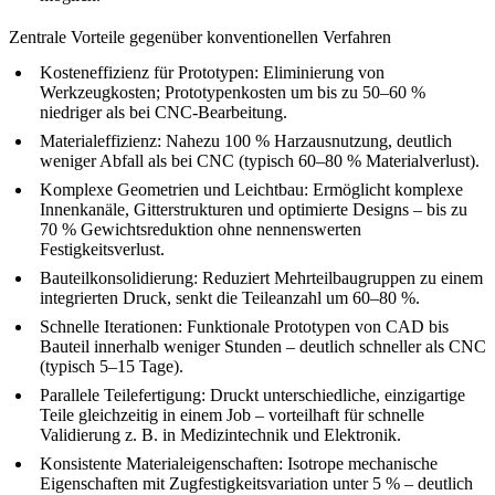
Zentrale Vorteile gegenüber konventionellen Verfahren
Kosteneffizienz für Prototypen:
Eliminierung von
Werkzeugkosten; Prototypenkosten um bis zu 50–60 %
niedriger als bei CNC-Bearbeitung.
Materialeffizienz:
Nahezu 100 % Harzausnutzung, deutlich
weniger Abfall als bei CNC (typisch 60–80 % Materialverlust).
Komplexe Geometrien und Leichtbau:
Ermöglicht komplexe
Innenkanäle, Gitterstrukturen und optimierte Designs – bis zu
70 % Gewichtsreduktion ohne nennenswerten
Festigkeitsverlust.
Bauteilkonsolidierung:
Reduziert Mehrteilbaugruppen zu einem
integrierten Druck, senkt die Teileanzahl um 60–80 %.
Schnelle Iterationen:
Funktionale Prototypen von CAD bis
Bauteil innerhalb weniger Stunden – deutlich schneller als CNC
(typisch 5–15 Tage).
Parallele Teilefertigung:
Druckt unterschiedliche, einzigartige
Teile gleichzeitig in einem Job – vorteilhaft für schnelle
Validierung z. B. in Medizintechnik und Elektronik.
Konsistente Materialeigenschaften:
Isotrope mechanische
Eigenschaften mit Zugfestigkeitsvariation unter 5 % – deutlich