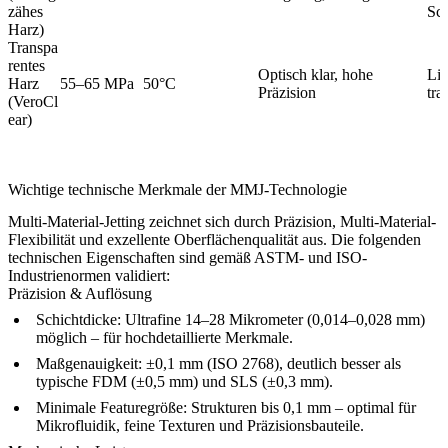
zähes
Sc
Harz)
Transpa
rentes
Optisch klar, hohe
Lin
Harz
55–65 MPa
50°C
Präzision
tra
(VeroCl
ear)
Wichtige technische Merkmale der MMJ-Technologie
Multi-Material-Jetting zeichnet sich durch Präzision, Multi-Material-
Flexibilität und exzellente Oberflächenqualität aus. Die folgenden
technischen Eigenschaften sind gemäß ASTM- und ISO-
Industrienormen validiert:
Präzision & Auflösung
Schichtdicke:
Ultrafine 14–28 Mikrometer (0,014–0,028 mm)
möglich – für hochdetaillierte Merkmale.
Maßgenauigkeit:
±0,1 mm (ISO 2768), deutlich besser als
typische FDM (±0,5 mm) und SLS (±0,3 mm).
Minimale Featuregröße:
Strukturen bis 0,1 mm – optimal für
Mikrofluidik, feine Texturen und Präzisionsbauteile.