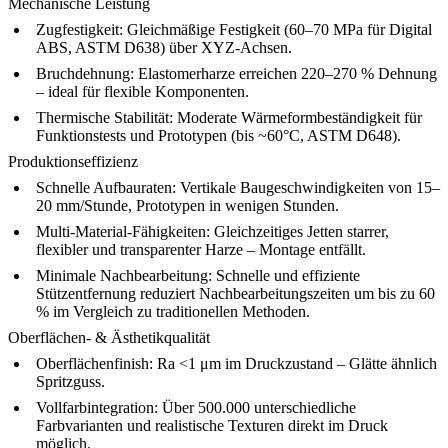
Mechanische Leistung
Zugfestigkeit:
Gleichmäßige Festigkeit (60–70 MPa für Digital
ABS, ASTM D638) über XYZ-Achsen.
Bruchdehnung:
Elastomerharze erreichen 220–270 % Dehnung
– ideal für flexible Komponenten.
Thermische Stabilität:
Moderate Wärmeformbeständigkeit für
Funktionstests und Prototypen (bis ~60°C, ASTM D648).
Produktionseffizienz
Schnelle Aufbauraten:
Vertikale Baugeschwindigkeiten von 15–
20 mm/Stunde, Prototypen in wenigen Stunden.
Multi-Material-Fähigkeiten:
Gleichzeitiges Jetten starrer,
flexibler und transparenter Harze – Montage entfällt.
Minimale Nachbearbeitung:
Schnelle und effiziente
Stützentfernung reduziert Nachbearbeitungszeiten um bis zu 60
% im Vergleich zu traditionellen Methoden.
Oberflächen- & Ästhetikqualität
Oberflächenfinish:
Ra <1 μm im Druckzustand – Glätte ähnlich
Spritzguss.
Vollfarbintegration:
Über 500.000 unterschiedliche
Farbvarianten und realistische Texturen direkt im Druck
möglich.