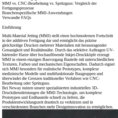
MMJ vs. CNC-Bearbeitung vs. Spritzguss: Vergleich der
Fertigungsprozesse
Branchenspezifische MMJ-Anwendungen
Verwandte FAQs
Einführung
Multi-Material Jetting (MMJ) stellt einen hochmodernen Fortschritt
in der additiven Fertigung dar und ermöglicht das präzise
gleichzeitige Drucken mehrerer Materialien mit herausragender
Genauigkeit und Realitätsnähe. Durch das selektive Auftragen UV-
härtender Harze über hochauflösende Inkjet-Druckköpfe erzeugt
MMJ in einem einzigen Bauvorgang Bauteile mit unterschiedlichen
Texturen, Farben und mechanischen Eigenschaften. Dadurch eignet
sich MMJ besonders für realistische Prototypen, komplexe
medizinische Modelle und multifunktionale Baugruppen und
überwindet die Grenzen traditioneller Verfahren wie
CNC-
Bearbeitung
oder Spritzguss.
Bei Neway nutzen unsere spezialisierten
industriellen 3D-
Druckdienstleistungen
die MMJ-Technologie, um komplexe
Prototypen und Endbauteile schnell zu liefern, die
Produktentwicklungszeit drastisch zu verkürzen und in
verschiedensten Branchen mehr Designinnovation zu ermöglichen.