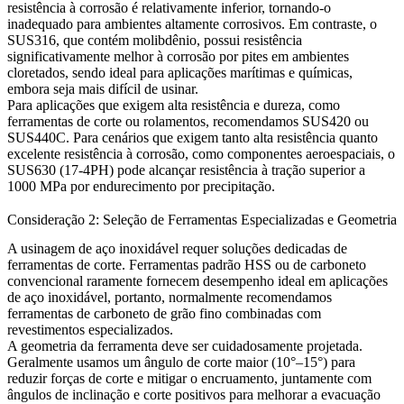
resistência à corrosão é relativamente inferior, tornando-o
inadequado para ambientes altamente corrosivos. Em contraste, o
SUS316
, que contém molibdênio, possui resistência
significativamente melhor à corrosão por pites em ambientes
cloretados, sendo ideal para aplicações marítimas e químicas,
embora seja mais difícil de usinar.
Para aplicações que exigem alta resistência e dureza, como
ferramentas de corte ou rolamentos, recomendamos
SUS420
ou
SUS440C
. Para cenários que exigem tanto alta resistência quanto
excelente resistência à corrosão, como componentes aeroespaciais, o
SUS630 (17-4PH)
pode alcançar resistência à tração superior a
1000 MPa por endurecimento por precipitação.
Consideração 2: Seleção de Ferramentas Especializadas e Geometria
A usinagem de aço inoxidável requer soluções dedicadas de
ferramentas de corte. Ferramentas padrão HSS ou de carboneto
convencional raramente fornecem desempenho ideal em aplicações
de aço inoxidável, portanto, normalmente recomendamos
ferramentas de carboneto de grão fino combinadas com
revestimentos especializados.
A geometria da ferramenta deve ser cuidadosamente projetada.
Geralmente usamos um ângulo de corte maior (10°–15°) para
reduzir forças de corte e mitigar o encruamento, juntamente com
ângulos de inclinação e corte positivos para melhorar a evacuação