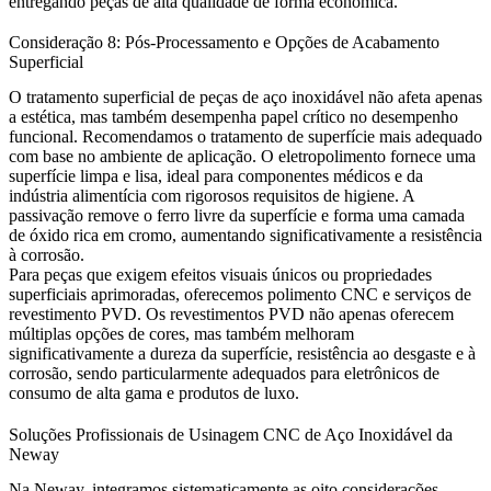
entregando peças de alta qualidade de forma econômica.
Consideração 8: Pós-Processamento e Opções de Acabamento
Superficial
O tratamento superficial de peças de aço inoxidável não afeta apenas
a estética, mas também desempenha papel crítico no desempenho
funcional. Recomendamos o tratamento de superfície mais adequado
com base no ambiente de aplicação. O
eletropolimento
fornece uma
superfície limpa e lisa, ideal para componentes médicos e da
indústria alimentícia com rigorosos requisitos de higiene. A
passivação
remove o ferro livre da superfície e forma uma camada
de óxido rica em cromo, aumentando significativamente a resistência
à corrosão.
Para peças que exigem efeitos visuais únicos ou propriedades
superficiais aprimoradas, oferecemos
polimento CNC
e
serviços de
revestimento PVD
. Os revestimentos PVD não apenas oferecem
múltiplas opções de cores, mas também melhoram
significativamente a dureza da superfície, resistência ao desgaste e à
corrosão, sendo particularmente adequados para eletrônicos de
consumo de alta gama e produtos de luxo.
Soluções Profissionais de Usinagem CNC de Aço Inoxidável da
Neway
Na Neway, integramos sistematicamente as oito considerações-