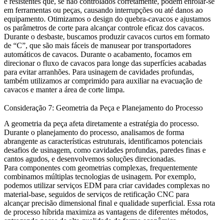
e resistentes que, se não controlados corretamente, podem enrolar-se
em ferramentas ou peças, causando interrupções ou até danos ao
equipamento. Otimizamos o design do quebra-cavacos e ajustamos
os parâmetros de corte para alcançar controle eficaz dos cavacos.
Durante o desbaste, buscamos produzir cavacos curtos em formato
de “C”, que são mais fáceis de manusear por transportadores
automáticos de cavacos. Durante o acabamento, focamos em
direcionar o fluxo de cavacos para longe das superfícies acabadas
para evitar arranhões. Para usinagem de cavidades profundas,
também utilizamos ar comprimido para auxiliar na evacuação de
cavacos e manter a área de corte limpa.
Consideração 7: Geometria da Peça e Planejamento do Processo
A geometria da peça afeta diretamente a estratégia do processo.
Durante o planejamento do processo, analisamos de forma
abrangente as características estruturais, identificamos potenciais
desafios de usinagem, como cavidades profundas, paredes finas e
cantos agudos, e desenvolvemos soluções direcionadas.
Para componentes com geometrias complexas, frequentemente
combinamos múltiplas tecnologias de usinagem. Por exemplo,
podemos utilizar
serviços EDM
para criar cavidades complexas no
material-base, seguidos de
serviços de retificação CNC
para
alcançar precisão dimensional final e qualidade superficial. Essa rota
de processo híbrida maximiza as vantagens de diferentes métodos,