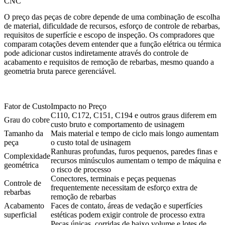
CNC
O preço das peças de cobre depende de uma combinação de escolha
de material, dificuldade de recursos, esforço de controle de rebarbas,
requisitos de superfície e escopo de inspeção. Os compradores que
comparam cotações devem entender que a função elétrica ou térmica
pode adicionar custos indiretamente através do controle de
acabamento e requisitos de remoção de rebarbas, mesmo quando a
geometria bruta parece gerenciável.
Fator de Custo
Impacto no Preço
C110, C172, C151, C194 e outros graus diferem em
Grau do cobre
custo bruto e comportamento de usinagem
Tamanho da
Mais material e tempo de ciclo mais longo aumentam
peça
o custo total de usinagem
Ranhuras profundas, furos pequenos, paredes finas e
Complexidade
recursos minúsculos aumentam o tempo de máquina e
geométrica
o risco de processo
Conectores, terminais e peças pequenas
Controle de
frequentemente necessitam de esforço extra de
rebarbas
remoção de rebarbas
Acabamento
Faces de contato, áreas de vedação e superfícies
superficial
estéticas podem exigir controle de processo extra
Peças únicas, corridas de baixo volume e lotes de