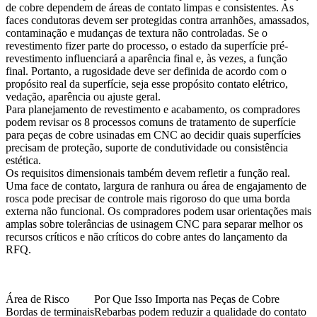
de cobre dependem de áreas de contato limpas e consistentes. As
faces condutoras devem ser protegidas contra arranhões, amassados,
contaminação e mudanças de textura não controladas. Se o
revestimento fizer parte do processo, o estado da superfície pré-
revestimento influenciará a aparência final e, às vezes, a função
final. Portanto, a rugosidade deve ser definida de acordo com o
propósito real da superfície, seja esse propósito contato elétrico,
vedação, aparência ou ajuste geral.
Para planejamento de revestimento e acabamento, os compradores
podem revisar os
8 processos comuns de tratamento de superfície
para peças de cobre usinadas em CNC
ao decidir quais superfícies
precisam de proteção, suporte de condutividade ou consistência
estética.
Os requisitos dimensionais também devem refletir a função real.
Uma face de contato, largura de ranhura ou área de engajamento de
rosca pode precisar de controle mais rigoroso do que uma borda
externa não funcional. Os compradores podem usar orientações mais
amplas sobre
tolerâncias de usinagem CNC
para separar melhor os
recursos críticos e não críticos do cobre antes do lançamento da
RFQ.
Área de Risco
Por Que Isso Importa nas Peças de Cobre
Bordas de terminais
Rebarbas podem reduzir a qualidade do contato