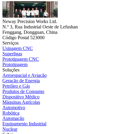
Neway Precision Works Ltd.
N.º 3, Rua Industrial Oeste de Lefushan
Fenggang, Dongguan, China
Código Postal 523000
Serviços
Usinagem CNC
Superligas
Prototipagem CNC
Prototipagem
Soluções
Aeroespacial e Aviação
Geração de Energia
Petróleo e Gás
Produtos de Consumo
Dispositivo Médico
Máquinas Agrícolas
Automotivo
Robótica
Automação
Equipamento Industrial
Nuclear