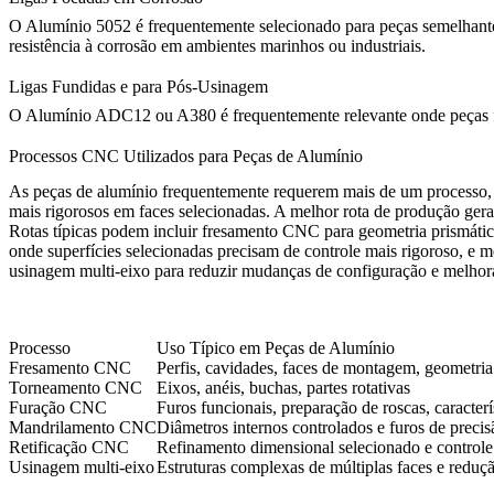
O Alumínio 5052 é frequentemente selecionado para peças semelhantes
resistência à corrosão em ambientes marinhos ou industriais.
Ligas Fundidas e para Pós-Usinagem
O Alumínio ADC12 ou A380 é frequentemente relevante onde peças fu
Processos CNC Utilizados para Peças de Alumínio
As peças de alumínio frequentemente requerem mais de um processo, poi
mais rigorosos em faces selecionadas. A melhor rota de produção ger
Rotas típicas podem incluir
fresamento CNC
para geometria prismática
onde superfícies selecionadas precisam de controle mais rigoroso, e 
usinagem multi-eixo para reduzir mudanças de configuração e melhorar 
Processo
Uso Típico em Peças de Alumínio
Fresamento CNC
Perfis, cavidades, faces de montagem, geometria 
Torneamento CNC
Eixos, anéis, buchas, partes rotativas
Furação CNC
Furos funcionais, preparação de roscas, caracterí
Mandrilamento CNC
Diâmetros internos controlados e furos de precis
Retificação CNC
Refinamento dimensional selecionado e controle 
Usinagem multi-eixo
Estruturas complexas de múltiplas faces e reduç