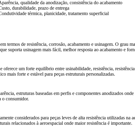
Aparência, qualidade da anodização, consistência do acabamento
Custo, durabilidade, prazo de entrega
Condutividade térmica, planicidade, tratamento superficial
ça em termos de resistência, corrosão, acabamento e usinagem. O grau 
que suporta usinagem mais fácil, melhor resposta ao acabamento e forn
ferece um forte equilíbrio entre usinabilidade, resistência, resistênc
 mais forte e estável para peças estruturais personalizadas.
parência, estruturas baseadas em perfis e componentes anodizados ond
ra o consumidor.
nte considerados para peças leves de alta resistência utilizadas na aer
rais relacionados à aeroespacial onde maior resistência é importante.