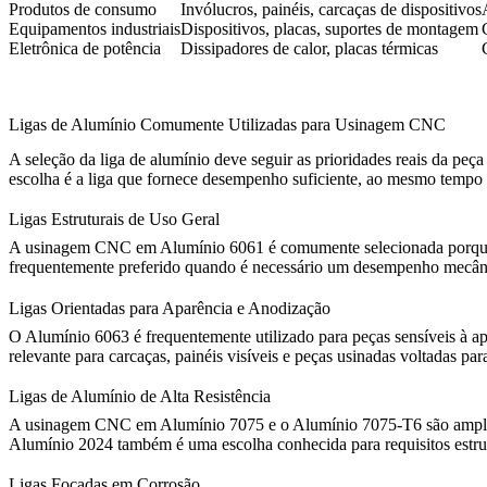
Produtos de consumo
Invólucros, painéis, carcaças de dispositivos
Equipamentos industriais
Dispositivos, placas, suportes de montagem
Eletrônica de potência
Dissipadores de calor, placas térmicas
Ligas de Alumínio Comumente Utilizadas para Usinagem CNC
A seleção da liga de alumínio deve seguir as prioridades reais da pe
escolha é a liga que fornece desempenho suficiente, ao mesmo tempo 
Ligas Estruturais de Uso Geral
A
usinagem CNC em Alumínio 6061
é comumente selecionada porque o
frequentemente preferido quando é necessário um desempenho mecânico
Ligas Orientadas para Aparência e Anodização
O Alumínio 6063 é frequentemente utilizado para peças sensíveis à a
relevante para carcaças, painéis visíveis e peças usinadas voltadas pa
Ligas de Alumínio de Alta Resistência
A
usinagem CNC em Alumínio 7075
e o Alumínio 7075-T6 são amplame
Alumínio 2024 também é uma escolha conhecida para requisitos estrutu
Ligas Focadas em Corrosão