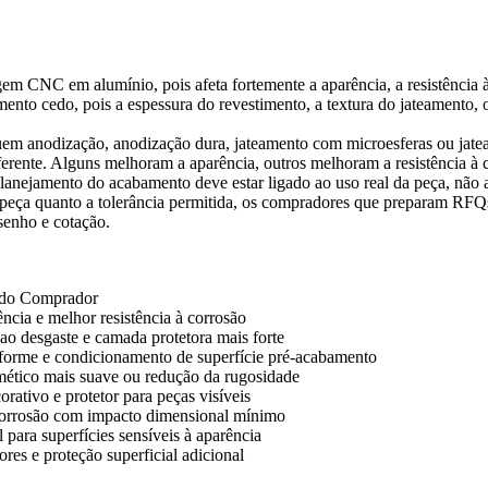
em CNC em alumínio, pois afeta fortemente a aparência, a resistência 
ento cedo, pois a espessura do revestimento, a textura do jateamento, o
 anodização, anodização dura, jateamento com microesferas ou jateam
ferente. Alguns melhoram a aparência, outros melhoram a resistência à 
 planejamento do acabamento deve estar ligado ao uso real da peça, não
 peça quanto a tolerância permitida, os compradores que preparam RFQs
esenho e cotação.
 do Comprador
ncia e melhor resistência à corrosão
 ao desgaste e camada protetora mais forte
iforme e condicionamento de superfície pré-acabamento
tico mais suave ou redução da rugosidade
rativo e protetor para peças visíveis
corrosão com impacto dimensional mínimo
 para superfícies sensíveis à aparência
es e proteção superficial adicional