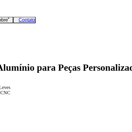
obre
Contato
lumínio para Peças Personaliza
 Leves
em CNC