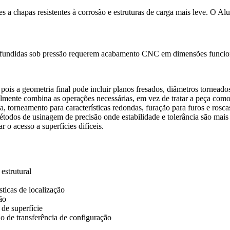
 a chapas resistentes à corrosão e estruturas de carga mais leve. O A
ndidas sob pressão requerem acabamento CNC em dimensões funcionais,
s a geometria final pode incluir planos fresados, diâmetros torneados, f
almente combina as operações necessárias, em vez de tratar a peça com
, torneamento para características redondas, furação para furos e rosca
métodos de
usinagem de precisão
onde estabilidade e tolerância são mai
o acesso a superfícies difíceis.
estrutural
sticas de localização
ão
de superfície
ão de transferência de configuração