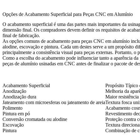
Opções de Acabamento Superficial para Peças CNC em Alumínio
O acabamento superficial é uma das partes mais importantes da usinag
dimensão final. Os compradores devem definir os requisitos de acabam
final de fabricação.
As opções comuns de acabamento para peças CNC em alumínio incluem
alodine, escovação e pintura. Cada um destes serve a um propósito di
principalmente a consistência visual para peças externas. Portanto, o
Como a escolha do acabamento pode influenciar tanto a aparência da
peças de alumínio usinadas em CNC
antes de finalizar o pacote de d
Acabamento Superficial
Propósito Típico
Anodização
Melhoria da aparê
Anodização dura
Maior resistência
Jateamento com microesferas ou jateamento de areia
Textura fosca un
Polimento
Acabamento cosmé
Pintura em pó
Revestimento deco
Conversão cromatada ou alodine
Proteção contra 
Escovação
Textura direcional
Pintura
Combinação de cor