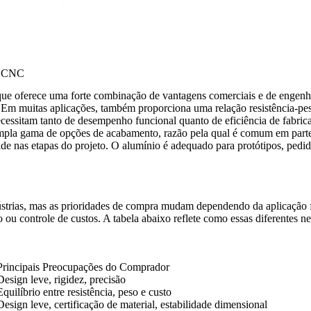
em CNC
 oferece uma forte combinação de vantagens comerciais e de engenhari
s. Em muitas aplicações, também proporciona uma relação resistência-pe
ecessitam tanto de desempenho funcional quanto de eficiência de fabric
pla gama de opções de acabamento, razão pela qual é comum em partes 
idade nas etapas do projeto. O alumínio é adequado para protótipos, pe
ústrias, mas as prioridades de compra mudam dependendo da aplicação
ou controle de custos. A tabela abaixo reflete como essas diferentes n
Principais Preocupações do Comprador
Design leve, rigidez, precisão
Equilíbrio entre resistência, peso e custo
Design leve, certificação de material, estabilidade dimensional