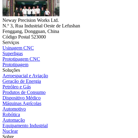
Neway Precision Works Ltd.
N.º 3, Rua Industrial Oeste de Lefushan
Fenggang, Dongguan, China
Código Postal 523000
Serviços
Usinagem CNC
Superligas
Prototipagem CNC
Prototipagem
Soluções
Aeroespacial e Aviação
Geração de Energia
Petróleo e Gás
Produtos de Consumo
Dispositivo Médico
Máquinas Agrícolas
Automotivo
Robótica
Automação
Equipamento Industrial
Nuclear
Sobre