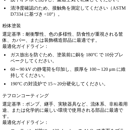
清浄度確認のため、接触角を測定してください（ASTM
D7334 に基づき <10°）。
粉体塗装
選定基準：
耐衝撃性、色の多様性、防食性が重視される筐
体、カバー、または装飾構造部品に最適です。
最適化ガイドライン：
ガス放出を防ぐため、塗装前に銅を 180°C で 10分プレ
ベークしてください。
60～90 kV の静電荷を印加し、膜厚を 100～120 μm に維
持してください。
190°C の対流炉で 15～20分硬化してください。
テフロンコーティング
選定基準：
ポンプ、継手、実験器具など、流体系、非粘着用
途、または化学的に厳しい環境で使用される部品に最適で
す。
最適化ガイドライン：