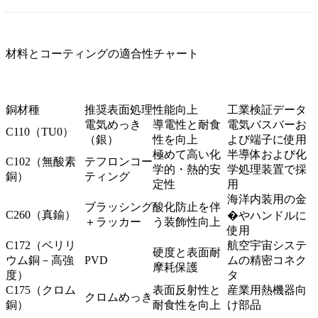
材料とコーティングの適合性チャート
銅材種
推奨表面処理
性能向上
工業検証データ
電気めっき
導電性と耐食
電気バスバーお
C110（TU0）
（銀）
性を向上
よび端子に使用
極めて高い化
半導体および化
C102（無酸素
テフロンコー
学的・熱的安
学処理装置で採
銅）
ティング
定性
用
海洋内装用の金
ブラッシング
酸化防止を伴
C260（真鍮）
�やハンドルに
＋ラッカー
う装飾性向上
使用
C172（ベリリ
航空宇宙システ
硬度と表面耐
ウム銅－高強
PVD
ムの精密コネク
摩耗保護
度）
タ
C175（クロム
表面反射性と
産業用熱機器向
クロムめっき
銅）
耐食性を向上
け部品