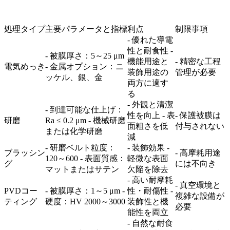
処理タイプ
主要パラメータと指標
利点
制限事項
- 優れた導電
性と耐食性 -
- 被膜厚さ：5～25 μm
機能用途と
- 精密な工程
電気めっき
- 金属オプション：ニ
装飾用途の
管理が必要
ッケル、銀、金
両方に適す
る
- 外観と清潔
- 到達可能な仕上げ：
性を向上 - 表
- 保護被膜は
研磨
Ra ≤ 0.2 μm - 機械研磨
面粗さを低
付与されない
または化学研磨
減
- 研磨ベルト粒度：
- 装飾効果 -
ブラッシン
- 高摩耗用途
120～600 - 表面質感：
軽微な表面
グ
には不向き
マットまたはサテン
欠陥を除去
- 高い耐摩耗
- 真空環境と
PVDコー
- 被膜厚さ：1～5 μm -
性・耐傷性 -
複雑な設備が
ティング
硬度：HV 2000～3000
装飾性と機
必要
能性を両立
- 自然な耐食