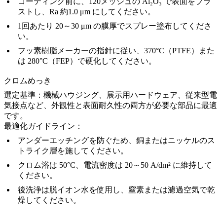
コーティング前に、120メッシュの Al₂O₃ で表面をブラ
ストし、Ra 約1.0 μm にしてください。
1回あたり 20～30 μm の膜厚でスプレー塗布してくださ
い。
フッ素樹脂メーカーの指針に従い、370°C（PTFE）また
は 280°C（FEP）で硬化してください。
クロムめっき
選定基準：
機械ハウジング、展示用ハードウェア、従来型電
気接点など、外観性と表面耐久性の両方が必要な部品に最適
です。
最適化ガイドライン：
アンダーエッチングを防ぐため、銅またはニッケルのス
トライク層を施してください。
クロム浴は 50°C、電流密度は 20～50 A/dm² に維持して
ください。
後洗浄は脱イオン水を使用し、窒素または濾過空気で乾
燥してください。