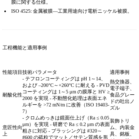
膜に関する仕様。
ISO 4525:
金属被膜―工業用途向け電析ニッケル被膜。
工程機能と適用事例
性能項目
技術パラメータ
適用事例
- テフロンコーティングは pH 1～14、
熱交換器、
および –200°C～+260°C に耐える - PVD
電子端子、
コーティングは 1～5 μm の膜厚と HV ≥
耐酸化性
食品グレー
2000 を実現 - 不動態化処理は表面エネ
ドの吐出ノ
ルギーを >72 mN/m に改善（ISO 19403-
ズル
7）
- クロムめっきは鏡面仕上げ（Ra ≤ 0.05
装飾トリ
μm）を実現 - 研磨で Ra ≤ 0.2 μm の表面
意匠性向
ム、内装金
粗さに対応 - ブラッシングは #320～
上
具、銘板、
#600 の砥粒でマット／サテン質感を形