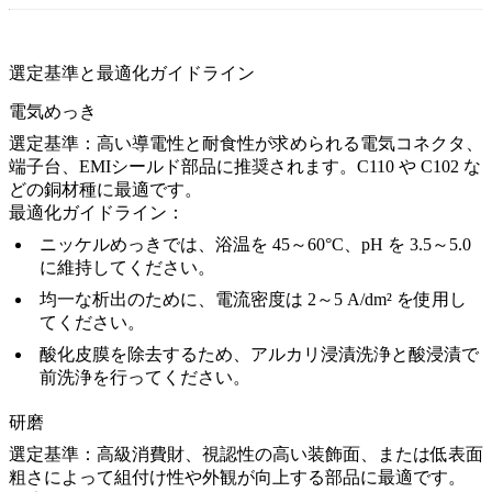
選定基準と最適化ガイドライン
電気めっき
選定基準：
高い導電性と耐食性が求められる電気コネクタ、
端子台、EMIシールド部品に推奨されます。C110 や C102 な
どの銅材種に最適です。
最適化ガイドライン：
ニッケルめっきでは、浴温を 45～60°C、pH を 3.5～5.0
に維持してください。
均一な析出のために、電流密度は 2～5 A/dm² を使用し
てください。
酸化皮膜を除去するため、アルカリ浸漬洗浄と酸浸漬で
前洗浄を行ってください。
研磨
選定基準：
高級消費財、視認性の高い装飾面、または低表面
粗さによって組付け性や外観が向上する部品に最適です。