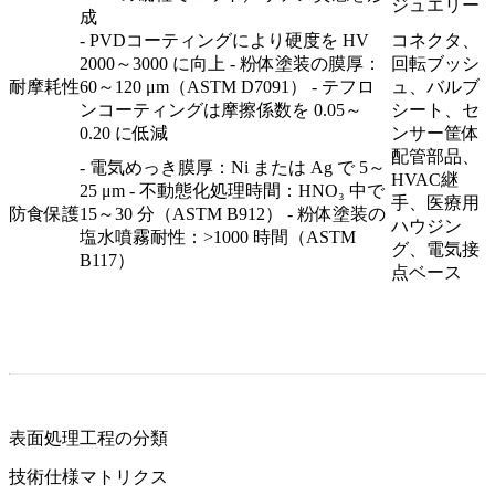
ジュエリー
成
- PVDコーティングにより硬度を HV
コネクタ、
2000～3000 に向上 - 粉体塗装の膜厚：
回転ブッシ
耐摩耗性
60～120 μm（ASTM D7091） - テフロ
ュ、バルブ
ンコーティングは摩擦係数を 0.05～
シート、セ
0.20 に低減
ンサー筐体
配管部品、
- 電気めっき膜厚：Ni または Ag で 5～
HVAC継
25 μm - 不動態化処理時間：HNO₃ 中で
手、医療用
防食保護
15～30 分（ASTM B912） - 粉体塗装の
ハウジン
塩水噴霧耐性：>1000 時間（ASTM
グ、電気接
B117）
点ベース
表面処理工程の分類
技術仕様マトリクス