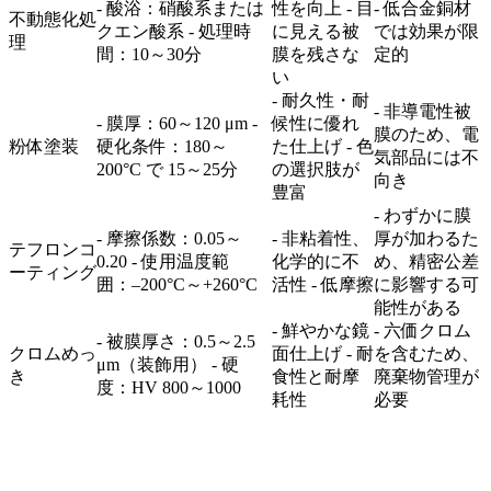
- 酸浴：硝酸系または
性を向上 - 目
- 低合金銅材
不動態化処
クエン酸系 - 処理時
に見える被
では効果が限
理
間：10～30分
膜を残さな
定的
い
- 耐久性・耐
- 非導電性被
- 膜厚：60～120 μm -
候性に優れ
膜のため、電
粉体塗装
硬化条件：180～
た仕上げ - 色
気部品には不
200°C で 15～25分
の選択肢が
向き
豊富
- わずかに膜
- 摩擦係数：0.05～
- 非粘着性、
厚が加わるた
テフロンコ
0.20 - 使用温度範
化学的に不
め、精密公差
ーティング
囲：–200°C～+260°C
活性 - 低摩擦
に影響する可
能性がある
- 鮮やかな鏡
- 六価クロム
- 被膜厚さ：0.5～2.5
クロムめっ
面仕上げ - 耐
を含むため、
μm（装飾用） - 硬
き
食性と耐摩
廃棄物管理が
度：HV 800～1000
耗性
必要