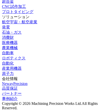
超合金
CNC試作加工
プロトタイピング
ソリューション
航空宇宙・航空産業
発電
石油・ガス
消費財
医療機器
農業機械
自動車
ロボティクス
自動化
産業用機器
原子力
会社情報
NewayPrecision
品質保証
パートナー
事例紹介
Copyright © 2026 Machining Precision Works Ltd.
All Rights
Reserved.