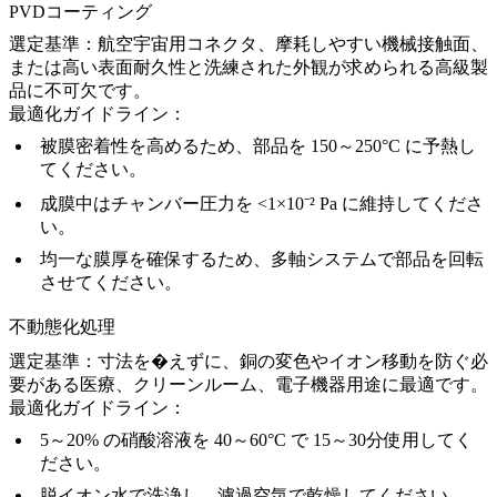
PVDコーティング
選定基準：
航空宇宙用コネクタ、摩耗しやすい機械接触面、
または高い表面耐久性と洗練された外観が求められる高級製
品に不可欠です。
最適化ガイドライン：
被膜密着性を高めるため、部品を 150～250°C に予熱し
てください。
成膜中はチャンバー圧力を <1×10⁻² Pa に維持してくださ
い。
均一な膜厚を確保するため、多軸システムで部品を回転
させてください。
不動態化処理
選定基準：
寸法を�えずに、銅の変色やイオン移動を防ぐ必
要がある医療、クリーンルーム、電子機器用途に最適です。
最適化ガイドライン：
5～20% の硝酸溶液を 40～60°C で 15～30分使用してく
ださい。
脱イオン水で洗浄し、濾過空気で乾燥してください。