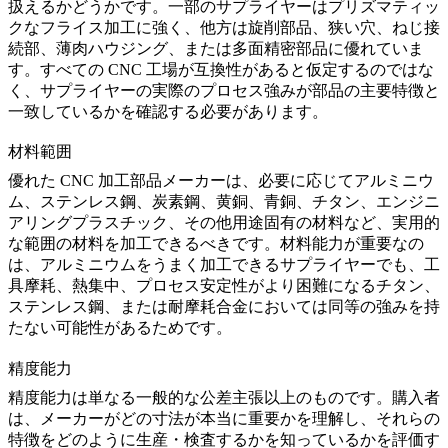
扱えるかどうかです。一部のサプライヤーはプリズマティッ
クなフライス加工に強く、他方は旋削部品、狭い穴、ねじ接
続部、薄肉ハウジング、または多面精密部品に優れていま
す。すべての CNC 工場が互換性があると仮定するのではな
く、サプライヤーの実際のプロセス強みが部品の主要特徴と
一致しているかを確認する必要があります。
材料範囲
優れた CNC 加工部品メーカーは、必要に応じてアルミニウ
ム、ステンレス鋼、炭素鋼、黄銅、青銅、チタン、エンジニ
アリングプラスチック、その他用途固有の材料など、実用的
な範囲の材料を加工できるべきです。材料能力が重要なの
は、アルミニウムをうまく加工できるサプライヤーでも、工
具摩耗、熱集中、プロセス安定性がより困難になるチタン、
ステンレス鋼、または耐摩耗合金においては同等の強みを持
たない可能性があるためです。
精度能力
精度能力は単なる一般的な公差主張以上のものです。購入者
は、メーカーがどの寸法が本当に重要かを理解し、それらの
特徴をどのように生産・検査するかを知っているかを評価す