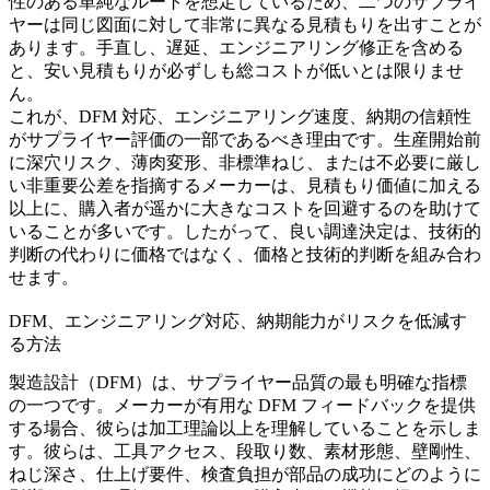
性のある単純なルートを想定しているため、二つのサプライ
ヤーは同じ図面に対して非常に異なる見積もりを出すことが
あります。手直し、遅延、エンジニアリング修正を含める
と、安い見積もりが必ずしも総コストが低いとは限りませ
ん。
これが、DFM 対応、エンジニアリング速度、納期の信頼性
がサプライヤー評価の一部であるべき理由です。生産開始前
に深穴リスク、薄肉変形、非標準ねじ、または不必要に厳し
い非重要公差を指摘するメーカーは、見積もり価値に加える
以上に、購入者が遥かに大きなコストを回避するのを助けて
いることが多いです。したがって、良い調達決定は、技術的
判断の代わりに価格ではなく、価格と技術的判断を組み合わ
せます。
DFM、エンジニアリング対応、納期能力がリスクを低減す
る方法
製造設計（DFM）は、サプライヤー品質の最も明確な指標
の一つです。メーカーが有用な DFM フィードバックを提供
する場合、彼らは加工理論以上を理解していることを示しま
す。彼らは、工具アクセス、段取り数、素材形態、壁剛性、
ねじ深さ、仕上げ要件、検査負担が部品の成功にどのように