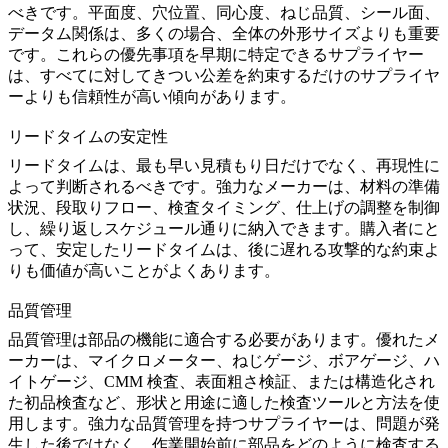
べきです。平面度、穴位置、同心度、ねじ品質、シール面、
データム関係は、多くの場合、全体の外形サイズよりも重要
です。これらの優先事項を早期に特定できるサプライヤー
は、すべてに対してきつい公差を約束するだけのサプライヤ
ーよりも信頼性が高い傾向があります。
リードタイムの安定性
リードタイムは、最も早い見積もり日だけでなく、再現性に
よって判断されるべきです。強力なメーカーは、材料の準備
状況、段取りフロー、検査タイミング、仕上げの調整を制御
し、繰り返しスケジュール通りに納入できます。購入者にと
って、安定したリードタイムは、後に遅れる攻撃的な約束よ
りも価値が高いことがよくあります。
品質管理
品質管理は部品の機能に適合する必要があります。優れたメ
ーカーは、マイクロメーター、ねじゲージ、ボアゲージ、ハ
イトゲージ、CMM 検査、表面粗さ検証、または構造化され
た初品検査など、形状と用途に適した検査ツールと方法を使
用します。強力な品質管理を持つサプライヤーは、問題が発
生した後ではなく、作業開始前に部品をどのように検査する