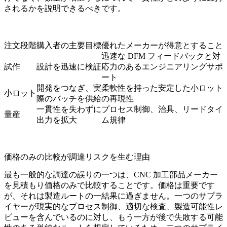
されるかを説明できるべきです。
注文段階
購入者の主要目標
優れたメーカーが得意とすること
迅速な DFM フィードバックと対
試作
設計を迅速に検証
応力のあるエンジニアリングサポ
ート
開発をつなぎ、実
柔軟性を持った安定した小ロット
小ロット
際のバッチを供給
の再現性
一貫性を失わずに
プロセス制御、治具、リードタイ
量産
出力を拡大
ム規律
価格のみの比較が調達リスクを生む理由
最も一般的な調達の誤りの一つは、CNC 加工部品メーカー
を見積もり価格のみで比較することです。価格は重要です
が、それは製造ルートの一結果に過ぎません。一つのサプラ
イヤーが現実的なプロセス制御、適切な検査、製造可能性レ
ビューを含んでいるのに対し、もう一方が後で失敗する可能