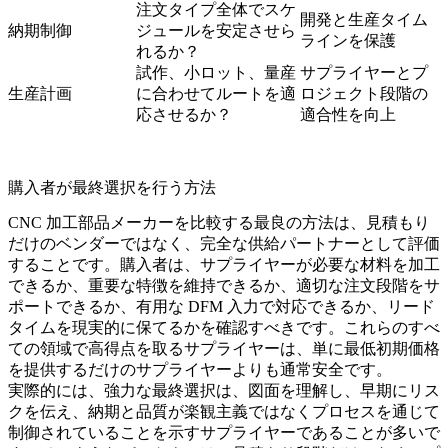
注文タイプ全体でスケ
開発と生産タイム
納期制御
ジュールを安定させら
ラインを保護
れるか？
試作、小ロット、量産
サプライヤーとプ
生産計画
に合わせてルートを適
ロジェクト段階の
応させるか？
適合性を向上
購入者が最終選択を行う方法
CNC 加工部品メーカーを比較する最良の方法は、見積もり
だけのベンダーではなく、完全な供給パートナーとして評価
することです。購入者は、サプライヤーが必要な材料を加工
できるか、重要な特徴を維持できるか、適切な注文段階をサ
ポートできるか、有用な DFM 入力で対応できるか、リード
タイムを現実的に保てるかを確認すべきです。これらのすべ
ての領域で高得点を取るサプライヤーは、単に最低初期価格
を提供するだけのサプライヤーよりも通常安全です。
実際的には、強力な最終選択は、図面を理解し、早期にリス
クを伝え、納期と品質が楽観主義ではなくプロセスを通じて
制御されていることを示すサプライヤーであることが多いで