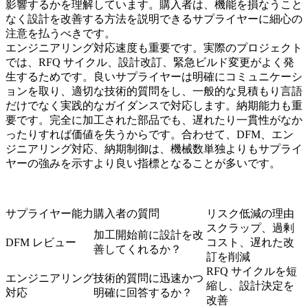
影響するかを理解しています。購入者は、機能を損なうこと
なく設計を改善する方法を説明できるサプライヤーに細心の
注意を払うべきです。
エンジニアリング対応速度も重要です。実際のプロジェクト
では、RFQ サイクル、設計改訂、緊急ビルド変更がよく発
生するためです。良いサプライヤーは明確にコミュニケーシ
ョンを取り、適切な技術的質問をし、一般的な見積もり言語
だけでなく実践的なガイダンスで対応します。納期能力も重
要です。完全に加工された部品でも、遅れたり一貫性がなか
ったりすれば価値を失うからです。合わせて、DFM、エン
ジニアリング対応、納期制御は、機械数単独よりもサプライ
ヤーの強みを示すより良い指標となることが多いです。
サプライヤー能力
購入者の質問
リスク低減の理由
スクラップ、過剰
加工開始前に設計を改
DFM レビュー
コスト、遅れた改
善してくれるか？
訂を削減
RFQ サイクルを短
エンジニアリング
技術的質問に迅速かつ
縮し、設計決定を
対応
明確に回答するか？
改善