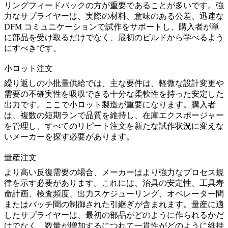
リングフィードバックの方が重要であることが多いです。強
力なサプライヤーは、実際の材料、意味のある公差、迅速な
DFM コミュニケーションで
試作
をサポートし、購入者が単
に部品を受け取るだけでなく、最初のビルドから学べるよう
にすべきです。
小ロット注文
繰り返しの小批量供給では、主な要件は、軽微な設計変更や
需要の不確実性を吸収できる十分な柔軟性を持った安定した
出力です。ここで
小ロット製造
が重要になります。購入者
は、複数の短期ランで品質を維持し、在庫エクスポージャー
を管理し、すべてのリピート注文を新たな試作状況に変えな
いメーカーを探す必要があります。
量産注文
より高い反復需要の場合、メーカーはより強力なプロセス規
律を示す必要があります。これには、治具の安定性、工具寿
命計画、検査頻度、出力スケジューリング、オペレーター間
またはバッチ間の制御された引継ぎが含まれます。
量産
に適
したサプライヤーは、最初の部品がどのように作られるかだ
けでなく、数量が増加するにつれて一貫性がどのように維持