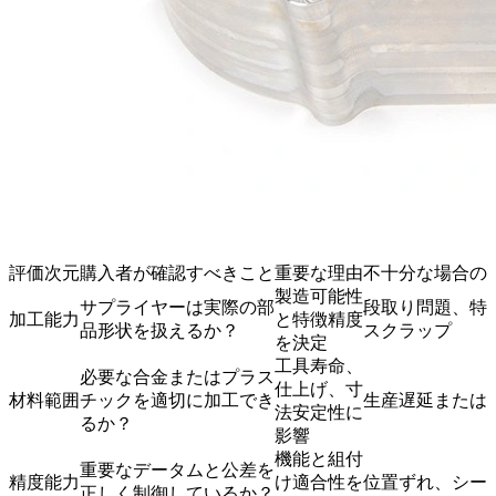
評価次元
購入者が確認すべきこと
重要な理由
不十分な場合の
製造可能性
サプライヤーは実際の部
段取り問題、特
加工能力
と特徴精度
品形状を扱えるか？
スクラップ
を決定
工具寿命、
必要な合金またはプラス
仕上げ、寸
材料範囲
チックを適切に加工でき
生産遅延または
法安定性に
るか？
影響
機能と組付
重要なデータムと公差を
精度能力
け適合性を
位置ずれ、シー
正しく制御しているか？