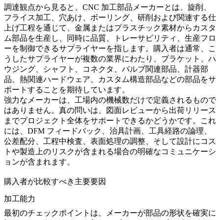
調達観点から見ると、CNC 加工部品メーカーとは、旋削、
フライス加工、穴あけ、ボーリング、研削および関連する仕
上げ工程を通じて、金属またはプラスチック素材からカスタ
ム部品を生産し、同時に品質、トレーサビリティ、生産フロ
ーを制御できるサプライヤーを指します。購入者は通常、こ
うしたサプライヤーが複数の業界にわたり、ブラケット、ハ
ウジング、シャフト、コネクタ、バルブ関連部品、計器部
品、熱関連ハードウェア、カスタム構造部品などの部品をサ
ポートすることを期待しています。
強力なメーカーは、工場内の機械数だけで定義されるもので
はありません。真の問いは、図面レビューから出荷リリース
までプロジェクト全体をサポートできるかどうかです。これ
には、DFM フィードバック、治具計画、工具経路の論理、
公差配分、工程中検査、表面処理の調整、そして設計にコス
トや製造上のリスクが含まれる場合の明確なコミュニケーシ
ョンが含まれます。
購入者が比較すべき主要要因
加工能力
最初のチェックポイントは、メーカーが部品の形状を確実に