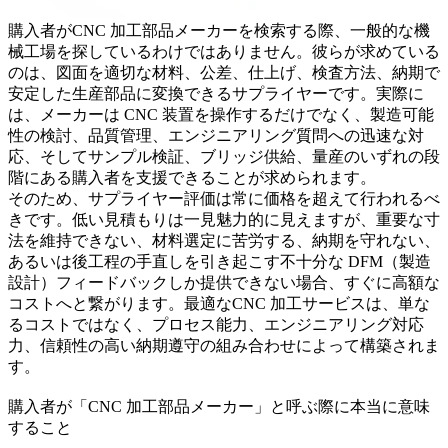
購入者が
CNC 加工部品メーカー
を検索する際、一般的な機
械工場を探しているわけではありません。彼らが求めている
のは、図面を適切な材料、公差、仕上げ、検査方法、納期で
安定した生産部品に変換できるサプライヤーです。実際に
は、メーカーは CNC 装置を操作するだけでなく、製造可能
性の検討、品質管理、エンジニアリング質問への迅速な対
応、そしてサンプル検証、ブリッジ供給、量産のいずれの段
階にある購入者を支援できることが求められます。
そのため、サプライヤー評価は常に価格を超えて行われるべ
きです。低い見積もりは一見魅力的に見えますが、重要な寸
法を維持できない、材料選定に苦労する、納期を守れない、
あるいは後工程の手直しを引き起こす不十分な DFM（製造
設計）フィードバックしか提供できない場合、すぐに高額な
コストへと繋がります。最適な
CNC 加工サービス
は、単な
るコストではなく、プロセス能力、エンジニアリング対応
力、信頼性の高い納期遵守の組み合わせによって構築されま
す。
購入者が「CNC 加工部品メーカー」と呼ぶ際に本当に意味
すること