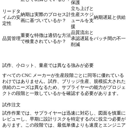
保護
立ち上げと
リードタ
納期は実際のプロセス計
生産スケジ
イムの安
納期遅延と供給
画に基づいているか？
ュールを支
定性
援
品質流出と
重要な特徴は適切な方法
品質管理
承認遅延を
バッチ間の不一
で検査されているか？
削減
試作、小ロット、量産では異なる強みが必要
すべての CNC メーカーが生産段階ごとに同等に優れている
わけではありません。試作、ブリッジ生産、規模拡大された
供給のニーズは異なるため、サプライヤーの能力がプロジェ
クトの段階と一致しているかを確認する必要があります。
試作注文
試作作業では、サプライヤーは迅速に対応し、図面を慎重に
レビューし、早期に設計リスクを特定するのに役立つ必要が
あります。この段階では、最低単価よりも速度とエンジニア