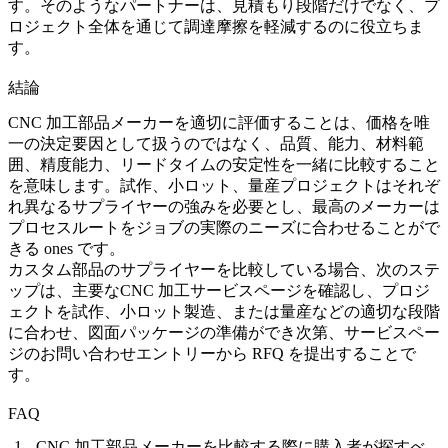
す。そのようなパートナーは、見積もり段階だけでなく、プ
ロジェクト全体を通じて調達摩擦を軽減するのに役立ちま
す。
結論
CNC 加工部品メーカーを適切に評価することは、価格を唯
一の決定要因として扱うのではなく、品質、能力、材料範
囲、精度能力、リードタイムの安定性を一緒に比較すること
を意味します。試作、小ロット、量産プロジェクトはそれぞ
れ異なるサプライヤーの強みを必要とし、最高のメーカーは
プロセスルートをジョブの実際のニーズに合わせることがで
きる ones です。
カスタム部品のサプライヤーを比較している場合、次のステ
ップは、主要な
CNC 加工サービス
ページを確認し、プロジ
ェクトを
試作
、
小ロット製造
、または
量産
などの適切な段階
に合わせ、図面パッケージの準備ができ次第、サービスペー
ジのお問い合わせエントリーから RFQ を提出することで
す。
FAQ
CNC 加工部品メーカーを比較する際に購入者が探すべ