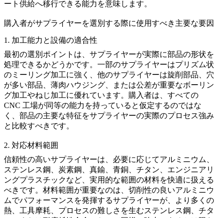
ート供給へ移行できる能力を意味します。
購入者がサプライヤーを選別する際に使用すべき主要な要因
1. 加工能力と設備の適合性
最初の選別ポイントは、サプライヤーが実際に部品の形状を
処理できるかどうかです。一部のサプライヤーはプリズム状
のミーリング加工に強く、他のサプライヤーは旋削部品、穴
が多い部品、薄肉ハウジング、または公差が重要なボーリン
グ加工やねじ加工に優れています。購入者は、すべての
CNC 工場が同等の能力を持っていると仮定するのではな
く、部品の主要な特征をサプライヤーの実際のプロセス強み
と比較すべきです。
2. 対応材料範囲
信頼性の高いサプライヤーは、必要に応じてアルミニウム、
ステンレス鋼、炭素鋼、真鍮、青銅、チタン、エンジニアリ
ングプラスチックなど、実用的な範囲の材料を快適に扱える
べきです。材料範囲が重要なのは、切削性の良いアルミニウ
ムでパフォーマンスを発揮するサプライヤーが、より多くの
熱、工具摩耗、プロセスの難しさを生むステンレス鋼、チタ