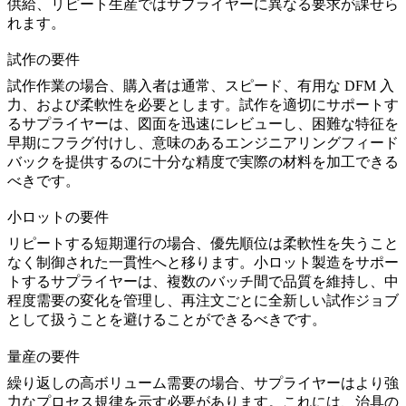
供給、リピート生産ではサプライヤーに異なる要求が課せら
れます。
試作の要件
試作作業の場合、購入者は通常、スピード、有用な DFM 入
力、および柔軟性を必要とします。
試作
を適切にサポートす
るサプライヤーは、図面を迅速にレビューし、困難な特征を
早期にフラグ付けし、意味のあるエンジニアリングフィード
バックを提供するのに十分な精度で実際の材料を加工できる
べきです。
小ロットの要件
リピートする短期運行の場合、優先順位は柔軟性を失うこと
なく制御された一貫性へと移ります。
小ロット製造
をサポー
トするサプライヤーは、複数のバッチ間で品質を維持し、中
程度需要の変化を管理し、再注文ごとに全新しい試作ジョブ
として扱うことを避けることができるべきです。
量産の要件
繰り返しの高ボリューム需要の場合、サプライヤーはより強
力なプロセス規律を示す必要があります。これには、治具の