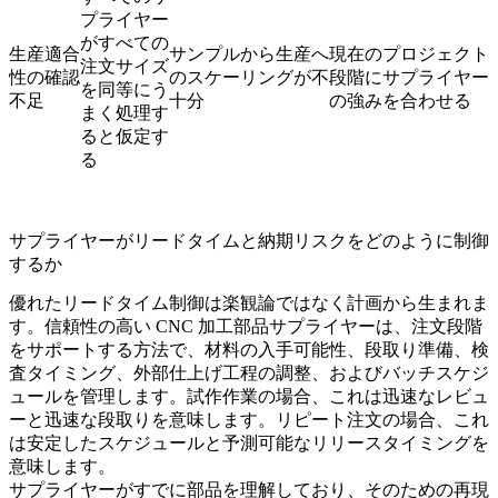
プライヤー
がすべての
生産適合
サンプルから生産へ
現在のプロジェクト
注文サイズ
性の確認
のスケーリングが不
段階にサプライヤー
を同等にう
不足
十分
の強みを合わせる
まく処理す
ると仮定す
る
サプライヤーがリードタイムと納期リスクをどのように制御
するか
優れたリードタイム制御は楽観論ではなく計画から生まれま
す。信頼性の高い CNC 加工部品サプライヤーは、注文段階
をサポートする方法で、材料の入手可能性、段取り準備、検
査タイミング、外部仕上げ工程の調整、およびバッチスケジ
ュールを管理します。試作作業の場合、これは迅速なレビュ
ーと迅速な段取りを意味します。リピート注文の場合、これ
は安定したスケジュールと予測可能なリリースタイミングを
意味します。
サプライヤーがすでに部品を理解しており、そのための再現