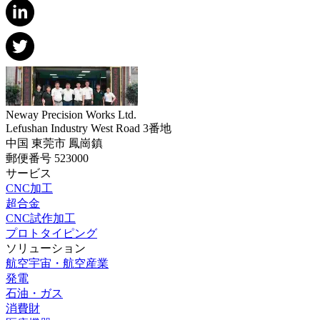
Neway Precision Works Ltd.
Lefushan Industry West Road 3番地
中国 東莞市 鳳崗鎮
郵便番号 523000
サービス
CNC加工
超合金
CNC試作加工
プロトタイピング
ソリューション
航空宇宙・航空産業
発電
石油・ガス
消費財