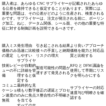
購入者は、あらゆる CNC サプライヤーが記載されたあらゆ
る公差を維持できると仮定することがあります。実際には、
重要な問題は、その公差がどのように生産され、検査される
かです。サプライヤーは、注文が発注される前に、ボーリン
グ加工、ねじ、データム関係、シール面、その他の重要な特
征に対する制御計画を説明できるべきです。
購入ミス
発生理由
引き起こされる結果
より良いアプローチ
価格のみ
迅速に比較
後々の手直しと納期
価格を能力と対応品
の選定
しやすい
リスクの増大
質と比較する
サプライヤ
技術レビ
ーが自動的
RFQ と DFM 議論を
製造可能性の問題が
ューの不
に詳細を管
使用して早期にリス
遅すぎて発見される
備
理すると仮
クを明らかにする
定する
コミュニ
最終的な見
サプライヤーの対応
ケーショ
積もり数字
修正の遅延とプロセ
速度与び明瞭さを確
ン速度の
のみに焦点
ス整合性の不明確さ
認する
無視
を当てる
すべてのサ