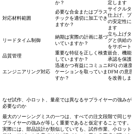
か？
定します
サイクルタ
必要な合金またはプラス
仕上げ、プ
対応材料範囲
チックを適切に加工でき
の安定性に
ますか？
ます
立ち上げタ
納期は実際の計画に基づ
リードタイム制御
グと供給の
いていますか？
をサポート
重要な特征を正しく検査
嵌合、機能
品質管理
していますか？
承認を保護
迅速かつ有益にコミュニ
RFQ の速度
エンジニアリング対応
ケーションを取っていま
DFM の意
すか？
を改善しま
なぜ試作、小ロット、量産では異なるサプライヤーの強みが
必要なのか
最大のソーシングミスの一つは、すべての注文段階で同じサ
プライヤーの強みが等しく重要であると仮定することです。
実際には、部品設計が類似していても、試作作業、小ロット