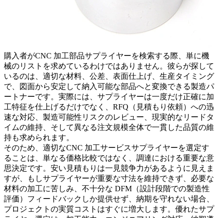
購入者が
CNC 加工部品サプライヤー
を検索する際、単に機
械のリストを求めているわけではありません。彼らが探して
いるのは、適切な材料、公差、表面仕上げ、生産タイミング
で、図面から安定して納入可能な部品へと変換できる製造パ
ートナーです。実際には、サプライヤーは一度だけ正確に加
工特征を仕上げるだけでなく、RFQ（見積もり依頼）への迅
速な対応、製造可能性リスクのレビュー、現実的なリードタ
イムの維持、そして異なる注文規模全体で一貫した品質の維
持も求められます。
そのため、適切な
CNC 加工サービス
サプライヤーを選定す
ることは、単なる価格比較ではなく、調達における重要な意
思決定です。安い見積もりは一見競争力があるように見えま
すが、もしサプライヤーが重要な寸法を維持できず、必要な
材料の加工に苦しみ、不十分な DFM（設計段階での製造性
評価）フィードバックしか提供せず、納期を守れない場合、
プロジェクトの実質コストはすぐに増大します。優れたサプ