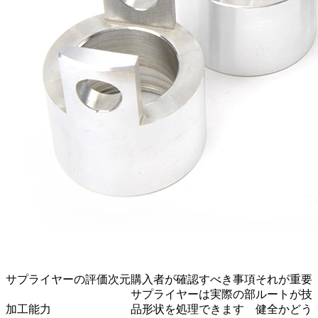
サプライヤーの評価次元
購入者が確認すべき事項
それが重要
サプライヤーは実際の部
ルートが技
加工能力
品形状を処理できます
健全かどう