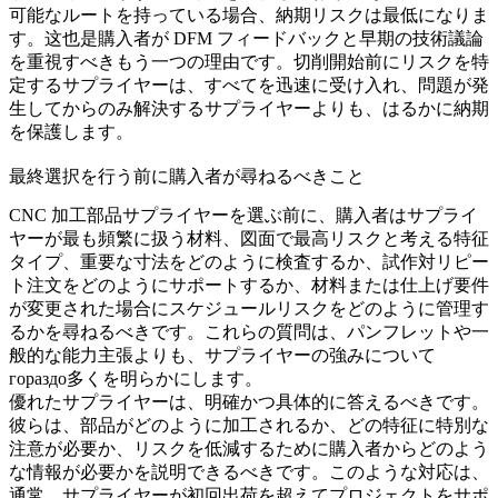
可能なルートを持っている場合、納期リスクは最低になりま
す。这也是購入者が DFM フィードバックと早期の技術議論
を重視すべきもう一つの理由です。切削開始前にリスクを特
定するサプライヤーは、すべてを迅速に受け入れ、問題が発
生してからのみ解決するサプライヤーよりも、はるかに納期
を保護します。
最終選択を行う前に購入者が尋ねるべきこと
CNC 加工部品サプライヤーを選ぶ前に、購入者はサプライ
ヤーが最も頻繁に扱う材料、図面で最高リスクと考える特征
タイプ、重要な寸法をどのように検査するか、試作対リピー
ト注文をどのようにサポートするか、材料または仕上げ要件
が変更された場合にスケジュールリスクをどのように管理す
るかを尋ねるべきです。これらの質問は、パンフレットや一
般的な能力主張よりも、サプライヤーの強みについて
гораздо多くを明らかにします。
優れたサプライヤーは、明確かつ具体的に答えるべきです。
彼らは、部品がどのように加工されるか、どの特征に特別な
注意が必要か、リスクを低減するために購入者からどのよう
な情報が必要かを説明できるべきです。このような対応は、
通常、サプライヤーが初回出荷を超えてプロジェクトをサポ