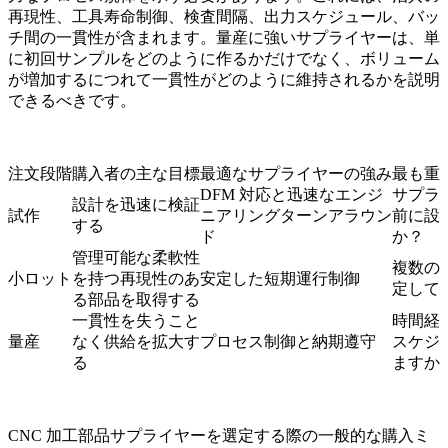
再現性、工具寿命制御、検査間隔、出力スケジュール、バッ
チ間の一貫性が含まれます。
量産
に強いサプライヤーは、単
に初回サンプルをどのように作るかだけでなく、ボリューム
が増加するにつれて一貫性がどのように維持されるかを説明
できるべきです。
注文段階
購入者の主な目標
最適なサプライヤーの強み
最も重
DFM 対応と迅速なエンジ
サプラ
設計を迅速に検証
試作
ニアリングターンアラウン
前に設
する
ド
か？
管理可能な柔軟性
複数の
小ロット
を持つ再現性のあ
安定した短期運行制御
定して
る部品を取得する
一貫性を失うこと
時間経
量産
なく供給を拡大す
プロセス制御と納期遵守
スケジ
る
ますか
CNC 加工部品サプライヤーを選定する際の一般的な購入ミ