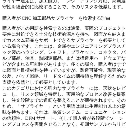
ライヤー選定は、加工能力、エンジニアリング対応、納期遵
守性を総合的に比較することで、そのリスクを低減します。
購入者が CNC 加工部品サプライヤーを検索する理由
購入者がこの用語を検索するのは通常、実際のプロジェクト
要件に対処できる十分な技術的深さを持ち、図面から納入ま
でカスタム部品をサポートできるサプライヤーを必要として
いる場合です。これには、金属やエンジニアリングプラスチ
ック製のハウジング、シャフト、ブラケット、コネクタ、バ
ルブ部品、治具、熱関連部品、または構造用ハードウェアな
どが含まれる可能性があります。多くの場合、購入者はすで
に図面と目標材料を持っていますが、製造可能性、現実的な
公差、バッチ戦略、リードタイムの期待値を理解するための
支援を依然として必要としています。
このカテゴリにおける強力なサプライヤーには、形状をレビ
ューし、リスク領域を特定し、実用的なプロセス改善を提案
し、注文段階までの道筋を整えることが期待されます。その
ため、「サプライヤー」という用語は単に生産能力以上の意
味を持ちます。それは、品質システム、コミュニケーション
の信頼性、DFM サポート、そして購入者が各段階でソーシ
ングプロセスを再開させることなく、初回サンプルからリピ