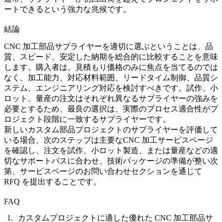
ートできるという強力な兆候です。
結論
CNC 加工部品サプライヤーを適切に選ぶということは、品
質、スピード、安定した納期を総合的に比較することを意味
します。購入者は、見積もり価格のみに焦点を当てるのでは
なく、加工能力、対応材料範囲、リードタイム制御、品質シ
ステム、エンジニアリング対応を検討すべきです。試作、小
ロット、量産の注文はそれぞれ異なるサプライヤーの強みを
必要とするため、最良の選択は、実際のプロセス適合性がプ
ロジェクト段階に一致するサプライヤーです。
新しいカスタム部品プロジェクトのサプライヤーを評価して
いる場合、次のステップは主要な
CNC 加工サービス
ページ
を確認し、注文を
試作
、
小ロット製造
、または
量産
などの適
切なサポートパスに合わせ、技術パッケージの準備が整い次
第、サービスページのお問い合わせセクションを通じて
RFQ を提出することです。
FAQ
カスタムプロジェクトに適した優れた CNC 加工部品サ