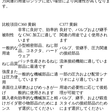
力関連の用途ロジックに近い場合により関連性が高くなりま
す。
比較項目
C360 黄銅
C377 黄銅
非常に良好で、効率的
良好で、バルブおよび継手
被削性
な CNC 加工に適して
関連の用途でよく使用され
います
ます
小型精密部品、ねじ部
一般的な
バルブ、管継手、圧力関連
品、コネクタ、ハード
用途
の接続部品
ウェア
バッチ生産されるねじ
流体接続機能に適していま
ねじ品質
部品に最適です
す
強度また
一般的な機械部品に適
一部の圧力および配管シナ
は圧力使
しています
リオにより適しています
用
表面仕上
研磨およびめっきが一
用途の必要性に応じて後処
げ
般的に使用されます
理が可能です
購入者向
効率的な機械加工と精
バルブ、継手、および鍛造
けガイダ
密小物部品のためにま
スタイルの接続部品のため
ンス
ず選択してください
にまず選択してください