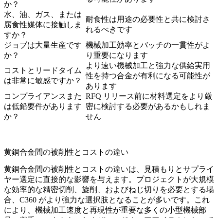
か？
水、油、ガス、または
耐食性は用途の必要性と共に検討さ
腐食性媒体に接触しま
れるべきです
すか？
ジョブは大量生産です
機械加工効率とバッチの一貫性がよ
か？
り重要になります
より速い機械加工と強力な供給実用
コストとリードタイム
性を持つ合金が有利になる可能性が
は非常に敏感ですか？
あります
コンプライアンスまた
RFQ リリース前に材料選定をより厳
は低鉛要件があります
密に検討する必要があるかもしれま
か？
せん
黄銅合金間の被削性とコストの違い
黄銅合金間の被削性とコストの違いは、見積もりとサプライ
ヤー選定に直接的な影響を与えます。プロジェクトが大規模
な効率的な精密切削、旋削、およびねじ切りを必要とする場
合、C360 がより強力な選択肢となることが多いです。これ
により、機械加工速度と再現性が重要な多くの小型機械部