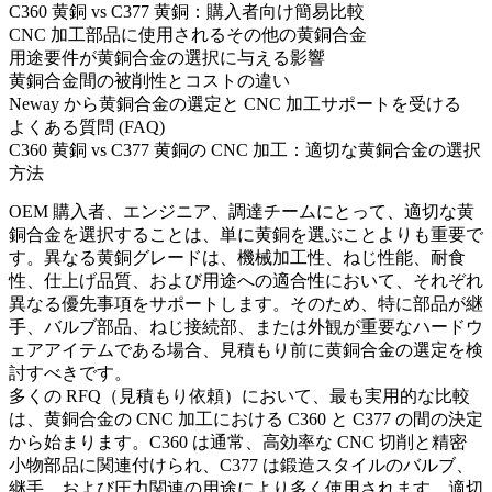
C360 黄銅 vs C377 黄銅：購入者向け簡易比較
CNC 加工部品に使用されるその他の黄銅合金
用途要件が黄銅合金の選択に与える影響
黄銅合金間の被削性とコストの違い
Neway から黄銅合金の選定と CNC 加工サポートを受ける
よくある質問 (FAQ)
C360 黄銅 vs C377 黄銅の CNC 加工：適切な黄銅合金の選択
方法
OEM 購入者、エンジニア、調達チームにとって、適切な黄
銅合金を選択することは、単に黄銅を選ぶことよりも重要で
す。異なる黄銅グレードは、機械加工性、ねじ性能、耐食
性、仕上げ品質、および用途への適合性において、それぞれ
異なる優先事項をサポートします。そのため、特に部品が継
手、バルブ部品、ねじ接続部、または外観が重要なハードウ
ェアアイテムである場合、見積もり前に黄銅合金の選定を検
討すべきです。
多くの RFQ（見積もり依頼）において、最も実用的な比較
は、
黄銅合金の CNC 加工
における C360 と C377 の間の決定
から始まります。C360 は通常、高効率な CNC 切削と精密
小物部品に関連付けられ、C377 は鍛造スタイルのバルブ、
継手、および圧力関連の用途により多く使用されます。適切