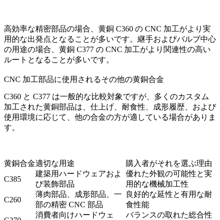
高効率な精密部品の場合、
黄銅 C360 の CNC 加工
がより実
用的な出発点となることが多いです。継手およびバルブ中心
の用途の場合、
黄銅 C377 の CNC 加工
がより関連性の高い
ルートとなることが多いです。
CNC 加工部品に使用されるその他の黄銅合金
C360 と C377 は一般的な比較対象ですが、多くのカスタム
加工された黄銅部品は、仕上げ、耐食性、成形履歴、および
使用環境に応じて、他の合金の方が適している場合がありま
す。
黄銅合金
適切な用途
購入者がそれを選ぶ理由
建築用ハードウェアおよ
優れた外観の可能性と実
C385
び装飾部品
用的な機械加工性
薄肉部品、成形部品、一
良好的な延性と有用な耐
C260
部の精密 CNC 部品
食性能
消費者向けハードウェ
バランスの取れた総合性