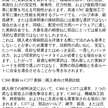
表面仕上げの安定性、耐食性、圧力性能、および後処理の結
果に影響を与える可能性があります。高速 CNC 旋盤加工で
非常に優れた性能を発揮するグレードでも、バルブ本体、鍛
造継手、または流体関連の接続部品には最適な選択ではない
場合があります。同様に、配管や圧力用ハードウェアに適し
た黄銅合金でも、大量生産の精密ねじ部品にとっては最も経
済的な選択肢ではないかもしれません。
これは、購入者が黄銅部品を評価する際に寸法のみを基準と
しないことが多いため重要です。信頼性の高いねじ、安定し
たシール面、良好な研磨またはめっき反応、一貫したバッチ
出力、および現実的なリードタイムが必要となる場合があり
ます。したがって、最適な材料選択は、慣れ親しんだ黄銅グ
レードを習慣で選ぶのではなく、実際の部品機能と生産ルー
トに合金を適合させることから導き出されます。
C360 黄銅 vs C377 黄銅：購入者向け簡易比較
購入側での材料決定において、C360 と C377 は通常、2 つの
異なる製造上の優先事項を表します。C360 は、機械加工効
率、精密旋削、およびねじ生産が最も重要視される場合に好
まれます。C377 は、部品がバルブ、継手、鍛造、または圧