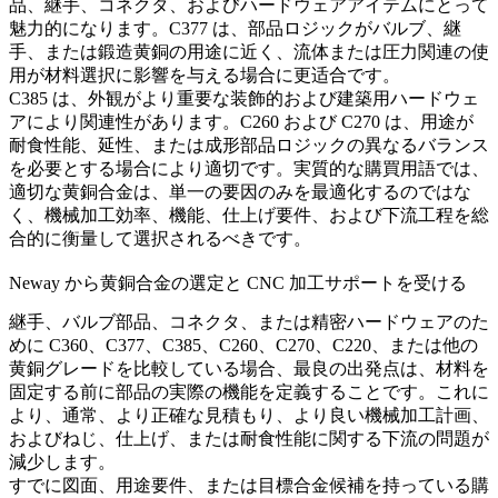
品、継手、コネクタ、およびハードウェアアイテムにとって
魅力的になります。C377 は、部品ロジックがバルブ、継
手、または鍛造黄銅の用途に近く、流体または圧力関連の使
用が材料選択に影響を与える場合に更适合です。
C385 は、外観がより重要な装飾的および建築用ハードウェ
アにより関連性があります。C260 および C270 は、用途が
耐食性能、延性、または成形部品ロジックの異なるバランス
を必要とする場合により適切です。実質的な購買用語では、
適切な黄銅合金は、単一の要因のみを最適化するのではな
く、機械加工効率、機能、仕上げ要件、および下流工程を総
合的に衡量して選択されるべきです。
Neway から黄銅合金の選定と CNC 加工サポートを受ける
継手、バルブ部品、コネクタ、または精密ハードウェアのた
めに C360、C377、C385、C260、C270、C220、または他の
黄銅グレードを比較している場合、最良の出発点は、材料を
固定する前に部品の実際の機能を定義することです。これに
より、通常、より正確な見積もり、より良い機械加工計画、
およびねじ、仕上げ、または耐食性能に関する下流の問題が
減少します。
すでに図面、用途要件、または目標合金候補を持っている購