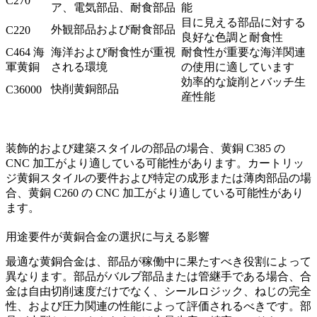
C270
ア、電気部品、耐食部品
能
目に見える部品に対する
外観部品および耐食部品
C220
良好な色調と耐食性
C464 海
海洋および耐食性が重視
耐食性が重要な海洋関連
軍黄銅
される環境
の使用に適しています
効率的な旋削とバッチ生
快削黄銅部品
C36000
産性能
装飾的および建築スタイルの部品の場合、
黄銅 C385 の
CNC 加工
がより適している可能性があります。カートリッ
ジ黄銅スタイルの要件および特定の成形または薄肉部品の場
合、
黄銅 C260 の CNC 加工
がより適している可能性があり
ます。
用途要件が黄銅合金の選択に与える影響
最適な黄銅合金は、部品が稼働中に果たすべき役割によって
異なります。部品がバルブ部品または管継手である場合、合
金は自由切削速度だけでなく、シールロジック、ねじの完全
性、および圧力関連の性能によって評価されるべきです。部