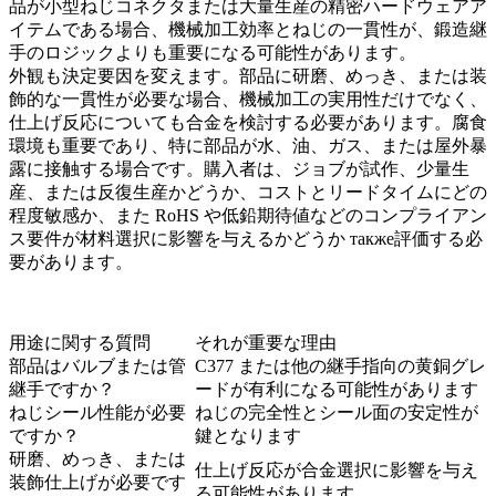
品が小型ねじコネクタまたは大量生産の精密ハードウェアア
イテムである場合、機械加工効率とねじの一貫性が、鍛造継
手のロジックよりも重要になる可能性があります。
外観も決定要因を変えます。部品に研磨、めっき、または装
飾的な一貫性が必要な場合、機械加工の実用性だけでなく、
仕上げ反応についても合金を検討する必要があります。腐食
環境も重要であり、特に部品が水、油、ガス、または屋外暴
露に接触する場合です。購入者は、ジョブが試作、少量生
産、または反復生産かどうか、コストとリードタイムにどの
程度敏感か、また RoHS や低鉛期待値などのコンプライアン
ス要件が材料選択に影響を与えるかどうか также評価する必
要があります。
用途に関する質問
それが重要な理由
部品はバルブまたは管
C377 または他の継手指向の黄銅グレ
継手ですか？
ードが有利になる可能性があります
ねじシール性能が必要
ねじの完全性とシール面の安定性が
ですか？
鍵となります
研磨、めっき、または
仕上げ反応が合金選択に影響を与え
装飾仕上げが必要です
る可能性があります