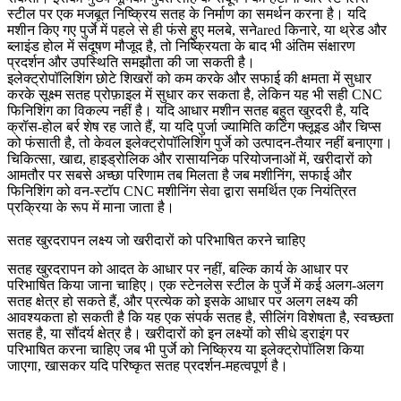
स्टील पर एक मजबूत निष्क्रिय सतह के निर्माण का समर्थन करना है। यदि
मशीन किए गए पुर्जे में पहले से ही फंसे हुए मलबे, सनेared किनारे, या थ्रेड और
ब्लाइंड होल में संदूषण मौजूद है, तो निष्क्रियता के बाद भी अंतिम संक्षारण
प्रदर्शन और उपस्थिति समझौता की जा सकती है।
इलेक्ट्रोपॉलिशिंग छोटे शिखरों को कम करके और सफाई की क्षमता में सुधार
करके सूक्ष्म सतह प्रोफ़ाइल में सुधार कर सकता है, लेकिन यह भी सही CNC
फिनिशिंग का विकल्प नहीं है। यदि आधार मशीन सतह बहुत खुरदरी है, यदि
क्रॉस-होल बर्र शेष रह जाते हैं, या यदि पुर्जा ज्यामिति कटिंग फ्लूइड और चिप्स
को फंसाती है, तो केवल इलेक्ट्रोपॉलिशिंग पुर्जे को उत्पादन-तैयार नहीं बनाएगा।
चिकित्सा, खाद्य, हाइड्रोलिक और रासायनिक परियोजनाओं में, खरीदारों को
आमतौर पर सबसे अच्छा परिणाम तब मिलता है जब मशीनिंग, सफाई और
फिनिशिंग को
वन-स्टॉप CNC मशीनिंग सेवा
द्वारा समर्थित एक नियंत्रित
प्रक्रिया के रूप में माना जाता है।
सतह खुरदरापन लक्ष्य जो खरीदारों को परिभाषित करने चाहिए
सतह खुरदरापन को आदत के आधार पर नहीं, बल्कि कार्य के आधार पर
परिभाषित किया जाना चाहिए। एक स्टेनलेस स्टील के पुर्जे में कई अलग-अलग
सतह क्षेत्र हो सकते हैं, और प्रत्येक को इसके आधार पर अलग लक्ष्य की
आवश्यकता हो सकती है कि यह एक संपर्क सतह है, सीलिंग विशेषता है, स्वच्छता
सतह है, या सौंदर्य क्षेत्र है। खरीदारों को इन लक्ष्यों को सीधे ड्राइंग पर
परिभाषित करना चाहिए जब भी पुर्जे को निष्क्रिय या इलेक्ट्रोपॉलिश किया
जाएगा, खासकर यदि परिष्कृत सतह प्रदर्शन-महत्वपूर्ण है।