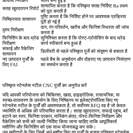
आयामी निरीक्षण
भीतर बनी हुई हैं
सत्यापित करता है कि परिष्कृत सतह निर्दिष्ट Ra लक्ष्य
सतह खुरदरापन रिपोर्ट
को पूरा करती है
पुष्टि करता है कि निर्दिष्ट होने पर आवश्यक प्रक्रिया
निष्क्रियता सत्यापन
पूरी हो गई है
दाग, रंग परिवर्तन, खरोंच और फिनिश स्थिरता की जांच
दृश्य निरीक्षण
करता है
फिनिशिंग के बाद थ्रेड
सुनिश्चित करता है कि पोस्ट-प्रोसेसिंग के बाद थ्रेड
निरीक्षण
कार्य स्वीकार्य बना हुआ है
सफाई और पैकेजिंग
डिलीवरी से पहले परिष्कृत पुर्जे को संदूषण से बचाता है
सत्यापन
नए उत्पादन पुर्जों के
पहले बैच के अनुमोदन और दोहराए गए उत्पादन नियंत्रण
लिए FAI
का समर्थन करता है
परिष्कृत स्टेनलेस स्टील CNC पुर्जों का अनुरोध करें
यदि आपकी परियोजना को चिकित्सा, खाद्य, हाइड्रोलिक, रासायनिक, या
स्वच्छ-वातावरण के उपयोग के लिए निष्क्रिय या इलेक्ट्रोपॉलिश किए गए
स्टेनलेस स्टील के पुर्जों की आवश्यकता है, तो सर्वोत्तम RFQ वह है जो केवल
ज्यामिति से अधिक को परिभाषित करता है। सतह खुरदरापन, सफाई पहुंच, बर्र
हटाने का स्तर, फिनिश प्रकार, मास्किंग क्षेत्र, पोस्ट-फिनिश निरीक्षण और
पैकेजिंग को सभी को जल्दी निर्दिष्ट किया जाना चाहिए ताकि आपूर्तिकर्ता
मशीनिंग और फिनिशिंग को एक साथ योजनाबद्ध कर सके।
उन खरीदारों के लिए जिन्हें अर्ध-मशीन किए गए पुर्जों के बजाय परिष्कृत स्टेनलेस