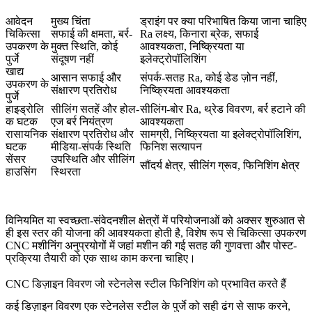
आवेदन
मुख्य चिंता
ड्राइंग पर क्या परिभाषित किया जाना चाहिए
चिकित्सा
सफाई की क्षमता, बर्र-
Ra लक्ष्य, किनारा ब्रेक, सफाई
उपकरण के
मुक्त स्थिति, कोई
आवश्यकता, निष्क्रियता या
पुर्जे
संदूषण नहीं
इलेक्ट्रोपॉलिशिंग
खाद्य
आसान सफाई और
संपर्क-सतह Ra, कोई डेड ज़ोन नहीं,
उपकरण के
संक्षारण प्रतिरोध
निष्क्रियता आवश्यकता
पुर्जे
हाइड्रोलि
सीलिंग सतहें और होल-
सीलिंग-बोर Ra, थ्रेड विवरण, बर्र हटाने की
क घटक
एज बर्र नियंत्रण
आवश्यकता
रासायनिक
संक्षारण प्रतिरोध और
सामग्री, निष्क्रियता या इलेक्ट्रोपॉलिशिंग,
घटक
मीडिया-संपर्क स्थिति
फिनिश सत्यापन
सेंसर
उपस्थिति और सीलिंग
सौंदर्य क्षेत्र, सीलिंग ग्रूव, फिनिशिंग क्षेत्र
हाउसिंग
स्थिरता
विनियमित या स्वच्छता-संवेदनशील क्षेत्रों में परियोजनाओं को अक्सर शुरुआत से
ही इस स्तर की योजना की आवश्यकता होती है, विशेष रूप से
चिकित्सा उपकरण
CNC मशीनिंग
अनुप्रयोगों में जहां मशीन की गई सतह की गुणवत्ता और पोस्ट-
प्रक्रिया तैयारी को एक साथ काम करना चाहिए।
CNC डिज़ाइन विवरण जो स्टेनलेस स्टील फिनिशिंग को प्रभावित करते हैं
कई डिज़ाइन विवरण एक स्टेनलेस स्टील के पुर्जे को सही ढंग से साफ करने,