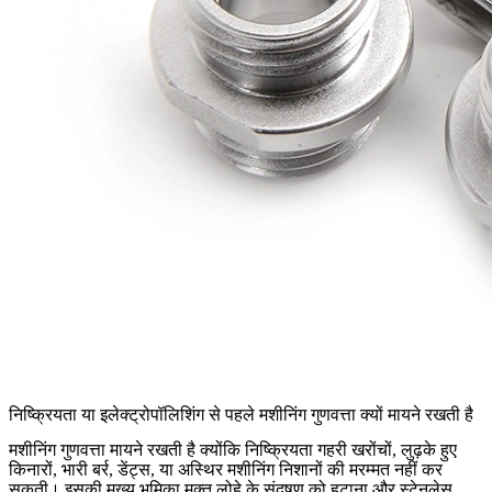
निष्क्रियता या इलेक्ट्रोपॉलिशिंग से पहले मशीनिंग गुणवत्ता क्यों मायने रखती है
मशीनिंग गुणवत्ता मायने रखती है क्योंकि निष्क्रियता गहरी खरोंचों, लुढ़के हुए
किनारों, भारी बर्र, डेंट्स, या अस्थिर मशीनिंग निशानों की मरम्मत नहीं कर
सकती। इसकी मुख्य भूमिका मुक्त लोहे के संदूषण को हटाना और स्टेनलेस