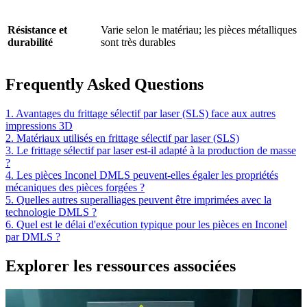
Résistance et
Varie selon le matériau; les pièces métalliques
durabilité
sont très durables
Frequently Asked Questions
1. Avantages du frittage sélectif par laser (SLS) face aux autres
impressions 3D
2. Matériaux utilisés en frittage sélectif par laser (SLS)
3. Le frittage sélectif par laser est-il adapté à la production de masse
?
4. Les pièces Inconel DMLS peuvent-elles égaler les propriétés
mécaniques des pièces forgées ?
5. Quelles autres superalliages peuvent être imprimées avec la
technologie DMLS ?
6. Quel est le délai d'exécution typique pour les pièces en Inconel
par DMLS ?
Explorer les ressources associées