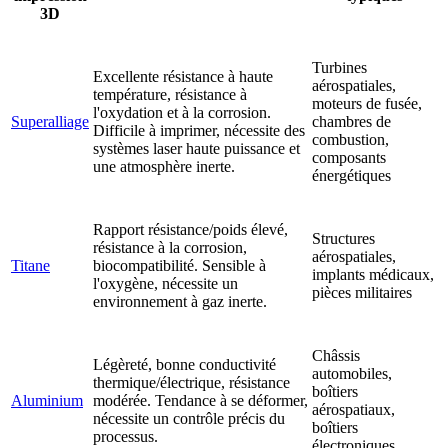
3D
Turbines
Excellente résistance à haute
aérospatiales,
température, résistance à
moteurs de fusée,
l'oxydation et à la corrosion.
Superalliage
chambres de
Difficile à imprimer, nécessite des
combustion,
systèmes laser haute puissance et
composants
une atmosphère inerte.
énergétiques
Rapport résistance/poids élevé,
Structures
résistance à la corrosion,
aérospatiales,
Titane
biocompatibilité. Sensible à
implants médicaux,
l'oxygène, nécessite un
pièces militaires
environnement à gaz inerte.
Châssis
Légèreté, bonne conductivité
automobiles,
thermique/électrique, résistance
boîtiers
Aluminium
modérée. Tendance à se déformer,
aérospatiaux,
nécessite un contrôle précis du
boîtiers
processus.
électroniques