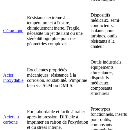
Dispositifs
Résistance extrême à la
médicaux, semi-
température et à l'usure,
conducteurs,
chimiquement inerte. Fragile,
Céramique
isolants pour
nécessite un jet de liant ou une
turbines, outils
stéréolithographie pour des
résistants à la
géométries complexes.
chaleur
Outils industriels,
équipements
Excellentes propriétés
alimentaires,
Acier
mécaniques, résistance à la
dispositifs
inoxydable
corrosion, soudabilité. S'imprime
médicaux,
bien via SLM ou DMLS.
composants
structurels
Prototypes
Fort, abordable et facile à traiter
fonctionnels, inserts
Acier au
après impression. Difficile à
pour outils,
carbone
imprimer en raison de l'oxydation
composants
et du stress interne.
automobiles