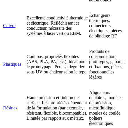
Échangeurs
Excellente conductivité thermique
thermiques,
et électrique. Réfléchissant et
Cuivre
connecteurs
conducteur, nécessite des
électriques, pièces
systèmes à laser vert ou EBM.
de blindage RF
Produits de
Coût bas, propriétés flexibles
consommation,
(ABS, PLA, PA, etc.). Idéal pour
prototypes, gabarits
Plastiques
le prototypage. Peut se dégrader
et fixations, pièces
sous UV ou chaleur selon le type.
fonctionnelles
légères
Alignateurs
Haute précision et finition de
dentaires, modèles
surface. Les propriétés dépendent
de précision,
Résines
de la formulation (par exemple,
microfluidique,
résistant, flexible, biocompatible).
moules de coulée,
Limitée par rapport aux métaux.
boîtiers
électroniques