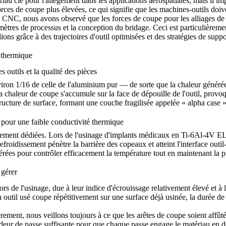
tériau clé pour l'allégement dans les applications aérospatiales, mais il
forces de coupe plus élevées, ce qui signifie que les machines-outils doive
ge CNC
, nous avons observé que les forces de coupe pour les alliages de
ètres de processus et la conception du bridage. Ceci est particulièremen
s grâce à des trajectoires d'outil optimisées et des stratégies de suppor
n thermique
outils et la qualité des pièces
viron 1/16 de celle de l'aluminium pur — de sorte que la chaleur généré
 chaleur de coupe s'accumule sur la face de dépouille de l'outil, provoq
structure de surface, formant une couche fragilisée appelée « alpha case
 pour une faible conductivité thermique
ssement dédiées. Lors de l'usinage d'implants médicaux en
Ti-6Al-4V EL
 refroidissement pénètre la barrière des copeaux et atteint l'interface o
érées pour contrôler efficacement la température tout en maintenant la p
 gérer
lors de l'usinage, due à leur indice d'écrouissage relativement élevé et 
til usé coupe répétitivement sur une surface déjà usinée, la durée de vi
ement, nous veillons toujours à ce que les arêtes de coupe soient affûtées,
r de passe suffisante pour que chaque passe engage le matériau en des