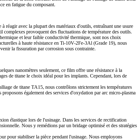
nce en fatigue du composant.
 à réagir avec la plupart des matériaux d'outils, entraînant une usure
util complexes provoquent des fluctuations de température des outils.
thermique et leur faible conductivité thermique, sont nos choix
ructurelles à haute résistance en
Ti-10V-2Fe-3Al (Grade 19)
, nous
enir la fissuration par corrosion sous contrainte.
uelques nanomètres seulement, ce film offre une résistance à la
iages de titane le choix idéal pour les implants. Cependant, lors de
alliage de titane TA15
, nous contrôlons strictement les températures
us proposons également des services d'oxydation par arc micro-plasma
exion élastique lors de l'usinage. Dans les
services de rectification
mensionnelle. Nous y remédions par un bridage optimisé et des stratégies
ntour pour stabiliser la pièce pendant l'usinage. Nous employons