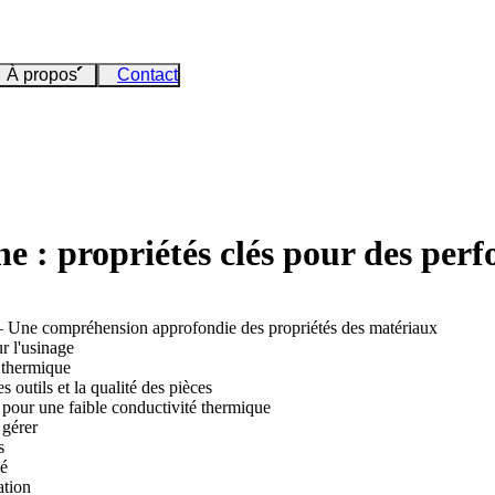
À propos
Contact
e : propriétés clés pour des per
 — Une compréhension approfondie des propriétés des matériaux
r l'usinage
n thermique
outils et la qualité des pièces
 pour une faible conductivité thermique
 gérer
s
té
ation