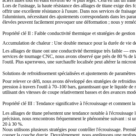
aciers alliés tout en étant environ 40 % plus léger. Cela en fait un ma
Lors de l'usinage, la haute résistance des alliages de titane exige des 
offrir une excellente résistance à l'usure. Dans nos
services de fraisa
l'aluminium, nécessitant des ajustements correspondants dans les param
élevées peuvent facilement provoquer une déformation ; nous y remédion
Propriété clé II : Faible conductivité thermique et stratégies de gestio
Accumulation de chaleur : Une double menace pour la durée de vie des 
Les alliages de titane ont une conductivité thermique très faible — en
services de tournage CNC
, nous avons observé que près de 80 % de la
l'outil. Plus критично, une surchauffe localisée peut altérer la micro
Solutions de refroidissement spécialisées et ajustements de paramètres
Pour relever ce défi, nous avons développé des stratégies de refroidi
pression à travers l'outil à 70–100 bars, garantissant que le liquide de
utilisant des vitesses de coupe relativement basses et des avances mod
Propriété clé III : Tendance significative à l'écrouissage et comment la
Les alliages de titane présentent une tendance notable à l'écrouissage 
précision
, nous rencontrons fréquemment le phénomène suivant : si un ou
20 à 30 %.
Nous utilisons plusieurs stratégies pour contrôler l'écrouissage. Premièr
couper la couche durcie. Deuxièmement, nous appliquons une profondeu