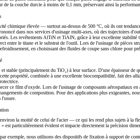
eur de la couche durcie à moins de 0,1 mm, préservant ainsi la performa
s
ivité chimique élevée — surtout au-dessus de 500 °C, où ils ont tendance
 prononcé dans nos
services d'usinage multi-axes
, où des trajectoires d'o
riés. Les revêtements AlTiN et TiAlN, grâce à leur excellente stabilité 
ect entre le titane et le substrat de l'outil. Lors de l'usinage de pièces st
refroidissement, en choisissant des fluides de coupe sans chlore pour prév
té
e et stable (principalement du TiO₂) à leur surface. D'une épaisseur de q
 cette propriété, combinée à une excellente biocompatibilité, fait des all
rotectrice.
orcer ce film d'oxyde. Lors de l'usinage de composants aérospatiaux en
changements de composition. Pour des applications plus exigeantes, no
 l'usure.
ation
environ la moitié de celui de l'acier — ce qui les rend plus sujets à la fl
til » est particulièrement évident et impacte directement la précision di
 par exemple, nous utilisons des dispositifs de fixation à support de co