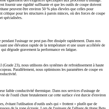
 impose également des exigences spécifiques aux processus d'usinage.
nt fournir une rigidité suffisante et que les outils de coupe doivent
 titane peuvent être environ 50 % plus élevées que celles pour
t critique pour les structures à parois minces, où des forces de coupe
t spécialisées.
e pendant l'usinage ne peut pas être dissipée rapidement. Dans nos
uant une élévation rapide de la température et une usure accélérée de
 » qui dégrade gravement la performance en fatigue.
I (Grade 23)
, nous utilisons des systèmes de refroidissement à haute
util-copeau. Parallèlement, nous optimisons les paramètres de coupe en
roductivité.
à leur faible conductivité thermique. Dans nos
services d'usinage de
e de l'outil chute brutalement car cette surface s'est durcie d'environ
 évitant l'utilisation d'outils usés qui « frottent » plutôt que de
sous de la zone écrouie. Lors de l'usinage de l'
alliage de titane Beta