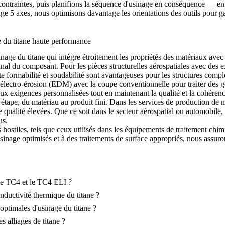
 contraintes, puis planifions la séquence d'usinage en conséquence — en tr
age 5 axes
, nous optimisons davantage les orientations des outils pour ga
 du titane haute performance
 du titane qui intègre étroitement les propriétés des matériaux avec 
al du composant. Pour les pièces structurelles aérospatiales avec des 
nte formabilité et soudabilité sont avantageuses pour les structures compl
'électro-érosion (EDM)
avec la coupe conventionnelle pour traiter des g
ux exigences personnalisées tout en maintenant la qualité et la cohérenc
 étape, du matériau au produit fini. Dans les
services de production de 
qualité élevées. Que ce soit dans le secteur
aérospatial
ou
automobile
,
us.
ostiles, tels que ceux utilisés dans les équipements de
traitement chim
'usinage optimisés et à des traitements de surface appropriés, nous assu
 le TC4 et le TC4 ELI ?
nductivité thermique du titane ?
ptimales d'usinage du titane ?
s alliages de titane ?