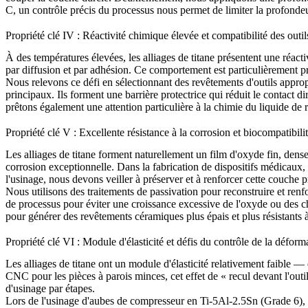
C
, un contrôle précis du processus nous permet de limiter la profond
Propriété clé IV : Réactivité chimique élevée et compatibilité des outil
À des températures élevées, les alliages de titane présentent une réact
par diffusion et par adhésion. Ce comportement est particulièrement
Nous relevons ce défi en sélectionnant des revêtements d'outils approp
principaux. Ils forment une barrière protectrice qui réduit le contact dir
prêtons également une attention particulière à la chimie du liquide de 
Propriété clé V : Excellente résistance à la corrosion et biocompatibili
Les alliages de titane forment naturellement un film d'oxyde fin, dens
corrosion exceptionnelle. Dans la fabrication de
dispositifs médicaux
,
l'usinage, nous devons veiller à préserver et à renforcer cette couche p
Nous utilisons des
traitements de passivation
pour reconstruire et renf
de processus pour éviter une croissance excessive de l'oxyde ou des 
pour générer des revêtements céramiques plus épais et plus résistants à
Propriété clé VI : Module d'élasticité et défis du contrôle de la déform
Les alliages de titane ont un module d'élasticité relativement faible — 
CNC
pour les pièces à parois minces, cet effet de « recul devant l'ou
d'usinage par étapes.
Lors de l'usinage d'aubes de compresseur en
Ti-5Al-2.5Sn (Grade 6)
,