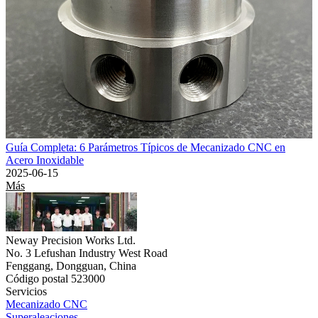
Guía Completa: 6 Parámetros Típicos de Mecanizado CNC en
Acero Inoxidable
2025-06-15
Más
Neway Precision Works Ltd.
No. 3 Lefushan Industry West Road
Fenggang, Dongguan, China
Código postal 523000
Servicios
Mecanizado CNC
Superaleaciones