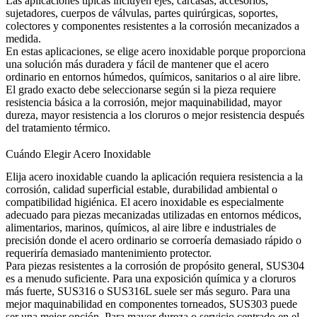
Las aplicaciones típicas incluyen ejes, carcasas, accesorios,
sujetadores, cuerpos de válvulas, partes quirúrgicas, soportes,
colectores y componentes resistentes a la corrosión mecanizados a
medida.
En estas aplicaciones, se elige acero inoxidable porque proporciona
una solución más duradera y fácil de mantener que el acero
ordinario en entornos húmedos, químicos, sanitarios o al aire libre.
El grado exacto debe seleccionarse según si la pieza requiere
resistencia básica a la corrosión, mejor maquinabilidad, mayor
dureza, mayor resistencia a los cloruros o mejor resistencia después
del tratamiento térmico.
Cuándo Elegir Acero Inoxidable
Elija acero inoxidable cuando la aplicación requiera resistencia a la
corrosión, calidad superficial estable, durabilidad ambiental o
compatibilidad higiénica. El acero inoxidable es especialmente
adecuado para piezas mecanizadas utilizadas en entornos médicos,
alimentarios, marinos, químicos, al aire libre e industriales de
precisión donde el acero ordinario se corroería demasiado rápido o
requeriría demasiado mantenimiento protector.
Para piezas resistentes a la corrosión de propósito general, SUS304
es a menudo suficiente. Para una exposición química y a cloruros
más fuerte, SUS316 o SUS316L suele ser más seguro. Para una
mejor maquinabilidad en componentes torneados, SUS303 puede
ser una mejor opción. Para mayor dureza o servicio centrado en el