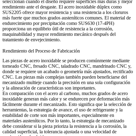
seleccionan cuando el diseño requiere superficies más duras y mejor
rendimiento ante el desgaste. El acero inoxidable dúplex como
SUS2205 ofrece mayor resistencia y una resistencia a los cloruros
más fuerte que muchos grados austeníticos comunes. El material de
endurecimiento por precipitación como SUS630 (17-4PH)
proporciona un equilibrio útil de resistencia a la corrosión,
maquinabilidad y mayor rendimiento mecánico después del
tratamiento de envejecimiento.
Rendimiento del Proceso de Fabricación
Las piezas de acero inoxidable se producen comúnmente mediante
torneado CNC
,
fresado CNC
,
taladrado CNC
,
mandrinado CNC
y,
donde se requiere un acabado o geometría más ajustados,
rectificado
CNC
. Las piezas más complejas también pueden beneficiarse del
mecanizado multieje
cuando la precisión en una sola configuración
y la alineación de características son importantes.
En comparación con el acero al carbono, muchos grados de acero
inoxidable generan más calor y se endurecen por deformación más
fácilmente durante el mecanizado. Esto significa que la selección de
herramientas, la estrategia de avance, el uso de refrigerante y la
estabilidad de corte son más importantes, especialmente en
materiales austeníticos. Por lo tanto, la estrategia de mecanizado
debe considerar si la pieza prioriza la resistencia a la corrosión, la
calidad superficial, la tolerancia ajustada o una velocidad de