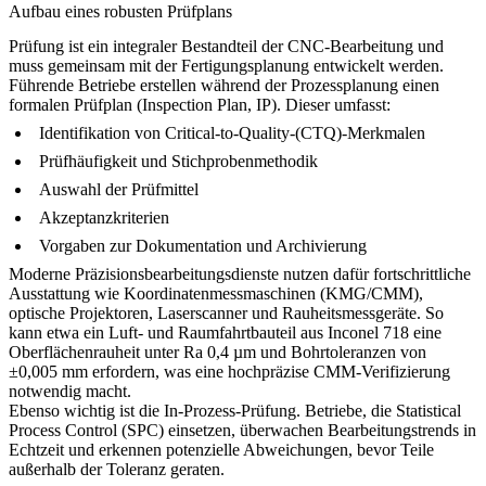
Aufbau eines robusten Prüfplans
Prüfung ist ein integraler Bestandteil der CNC-Bearbeitung und
muss gemeinsam mit der Fertigungsplanung entwickelt werden.
Führende Betriebe erstellen während der Prozessplanung einen
formalen Prüfplan (Inspection Plan, IP). Dieser umfasst:
Identifikation von Critical-to-Quality-(CTQ)-Merkmalen
Prüfhäufigkeit und Stichprobenmethodik
Auswahl der Prüfmittel
Akzeptanzkriterien
Vorgaben zur Dokumentation und Archivierung
Moderne
Präzisionsbearbeitungsdienste
nutzen dafür fortschrittliche
Ausstattung wie Koordinatenmessmaschinen (KMG/CMM),
optische Projektoren, Laserscanner und Rauheitsmessgeräte. So
kann etwa ein Luft- und Raumfahrtbauteil aus Inconel 718 eine
Oberflächenrauheit unter Ra 0,4 µm und Bohrtoleranzen von
±0,005 mm erfordern, was eine hochpräzise CMM-Verifizierung
notwendig macht.
Ebenso wichtig ist die In-Prozess-Prüfung. Betriebe, die Statistical
Process Control (SPC) einsetzen, überwachen Bearbeitungstrends in
Echtzeit und erkennen potenzielle Abweichungen, bevor Teile
außerhalb der Toleranz geraten.