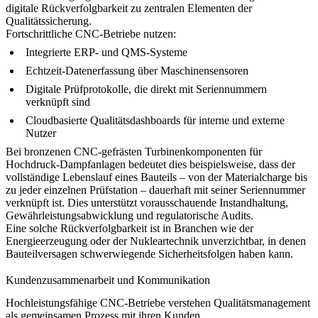
digitale Rückverfolgbarkeit zu zentralen Elementen der
Qualitätssicherung.
Fortschrittliche CNC-Betriebe nutzen:
Integrierte ERP- und QMS-Systeme
Echtzeit-Datenerfassung über Maschinensensoren
Digitale Prüfprotokolle, die direkt mit Seriennummern
verknüpft sind
Cloudbasierte Qualitätsdashboards für interne und externe
Nutzer
Bei
bronzenen CNC-gefrästen Turbinenkomponenten für
Hochdruck-Dampfanlagen
bedeutet dies beispielsweise, dass der
vollständige Lebenslauf eines Bauteils – von der Materialcharge bis
zu jeder einzelnen Prüfstation – dauerhaft mit seiner Seriennummer
verknüpft ist. Dies unterstützt vorausschauende Instandhaltung,
Gewährleistungsabwicklung und regulatorische Audits.
Eine solche Rückverfolgbarkeit ist in Branchen wie der
Energieerzeugung
oder der
Nukleartechnik
unverzichtbar, in denen
Bauteilversagen schwerwiegende Sicherheitsfolgen haben kann.
Kundenzusammenarbeit und Kommunikation
Hochleistungsfähige CNC-Betriebe verstehen Qualitätsmanagement
als gemeinsamen Prozess mit ihren Kunden.