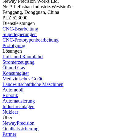
Neway Precision Works Ltd.
Nr. 3 Lefushan Industrie-Weststraße
Fenggang, Dongguan, China
PLZ 523000
Dienstleistungen
CNC-Bearbeitung
Superlegierungen
CNC-Prototypenbearbeitung
Prototyping
Lösungen
Luft- und Raumfahrt
Stromerzeugung
Öl und Gas
Konsumgüter
Medizinisches Gerät
Landwirtschaftliche Maschinen
Automobil
Robotik
Automatisierung
Industrieanlagen
Nuklear
Über
NewayPrecision
Qualitätssicherung
Partner