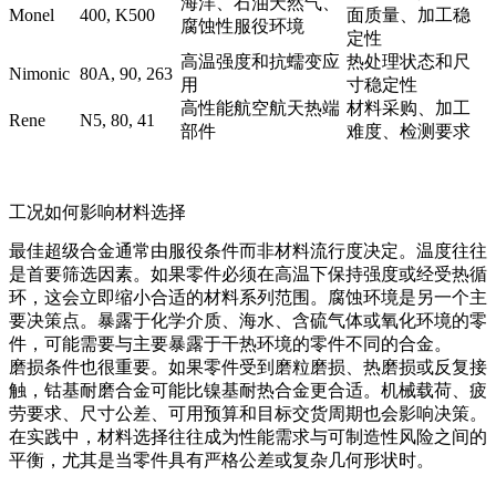
海洋、石油天然气、
Monel
400, K500
面质量、加工稳
腐蚀性服役环境
定性
高温强度和抗蠕变应
热处理状态和尺
Nimonic
80A, 90, 263
用
寸稳定性
高性能航空航天热端
材料采购、加工
Rene
N5, 80, 41
部件
难度、检测要求
工况如何影响材料选择
最佳超级合金通常由服役条件而非材料流行度决定。温度往往
是首要筛选因素。如果零件必须在高温下保持强度或经受热循
环，这会立即缩小合适的材料系列范围。腐蚀环境是另一个主
要决策点。暴露于化学介质、海水、含硫气体或氧化环境的零
件，可能需要与主要暴露于干热环境的零件不同的合金。
磨损条件也很重要。如果零件受到磨粒磨损、热磨损或反复接
触，钴基耐磨合金可能比镍基耐热合金更合适。机械载荷、疲
劳要求、尺寸公差、可用预算和目标交货周期也会影响决策。
在实践中，材料选择往往成为性能需求与可制造性风险之间的
平衡，尤其是当零件具有严格公差或复杂几何形状时。