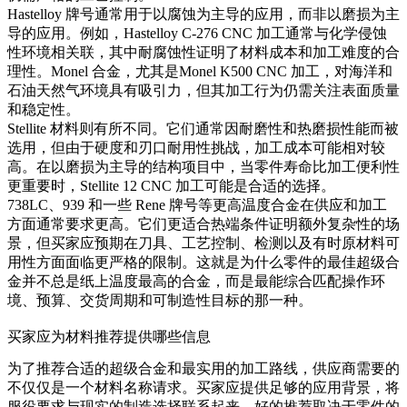
Hastelloy 牌号通常用于以腐蚀为主导的应用，而非以磨损为主
导的应用。例如，
Hastelloy C-276 CNC 加工
通常与化学侵蚀
性环境相关联，其中耐腐蚀性证明了材料成本和加工难度的合
理性。Monel 合金，尤其是
Monel K500 CNC 加工
，对海洋和
石油天然气环境具有吸引力，但其加工行为仍需关注表面质量
和稳定性。
Stellite 材料则有所不同。它们通常因耐磨性和热磨损性能而被
选用，但由于硬度和刃口耐用性挑战，加工成本可能相对较
高。在以磨损为主导的结构项目中，当零件寿命比加工便利性
更重要时，
Stellite 12 CNC 加工
可能是合适的选择。
738LC、939 和一些 Rene 牌号等更高温度合金在供应和加工
方面通常要求更高。它们更适合热端条件证明额外复杂性的场
景，但买家应预期在刀具、工艺控制、检测以及有时原材料可
用性方面面临更严格的限制。这就是为什么零件的最佳超级合
金并不总是纸上温度最高的合金，而是最能综合匹配操作环
境、预算、交货周期和可制造性目标的那一种。
买家应为材料推荐提供哪些信息
为了推荐合适的超级合金和最实用的加工路线，供应商需要的
不仅仅是一个材料名称请求。买家应提供足够的应用背景，将
服役要求与现实的制造选择联系起来。好的推荐取决于零件的