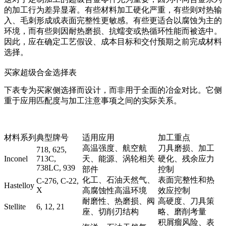
的加工行为差异显著。有些材料加工硬化严重，有些则对热输
入、毛刺形成或表面完整性更敏感。有些更适合以腐蚀为主的
环境，而有些则因耐热磨损、抗蠕变或热循环性能而被选中。
因此，应在确定工艺假设、成本目标和交付预期之前完成材料
选择。
买家超级合金选择表
下表专为买家侧选择而设计，而非用于全面的冶金对比。它侧
重于应用匹配度与加工注意事项之间的实际关系。
材料系列
典型牌号
适用应用
加工重点
高温强度、航空航
刀具磨损、加工
718, 625,
Inconel
713C,
天、能源、涡轮相关
硬化、残余应力
738LC, 939
部件
控制
化工、石油天然气、
表面完整性和热
C-276, C-22,
Hastelloy
X
高腐蚀性高温环境
效应控制
耐磨性、热磨损、阀
高硬度、刀具策
Stellite
6, 12, 21
座、切削刃结构
略、磨削考量
积屑瘤风险、表