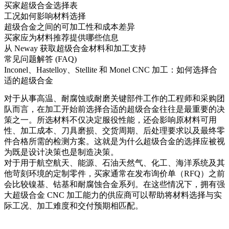
买家超级合金选择表
工况如何影响材料选择
超级合金之间的可加工性和成本差异
买家应为材料推荐提供哪些信息
从 Neway 获取超级合金材料和加工支持
常见问题解答 (FAQ)
Inconel、Hastelloy、Stellite 和 Monel CNC 加工：如何选择合
适的超级合金
对于从事高温、耐腐蚀或耐磨关键部件工作的工程师和采购团
队而言，在加工开始前选择合适的超级合金往往是最重要的决
策之一。所选材料不仅决定服役性能，还会影响原材料可用
性、加工成本、刀具磨损、交货周期、后处理要求以及最终零
件合格所需的检测方案。这就是为什么超级合金的选择应被视
为既是设计决策也是制造决策。
对于用于航空航天、能源、石油天然气、化工、海洋系统及其
他苛刻环境的定制零件，买家通常在发布询价单（RFQ）之前
会比较镍基、钴基和耐腐蚀合金系列。在这些情况下，拥有强
大
超级合金 CNC 加工
能力的供应商可以帮助将材料选择与实
际工况、加工难度和交付预期相匹配。