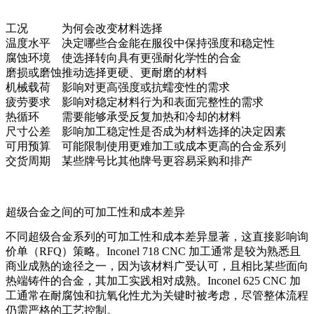
工况
为何会改变材料选择
温度水平
决定哪些合金能在服役中保持强度和稳定性
腐蚀环境
使选择转向具有更强耐化学性的合金
磨损或磨蚀
推动选择更硬、更耐磨的材料
机械载荷
影响对更高强度或抗蠕变性的需求
疲劳要求
影响对稳定材料行为和表面完整性的需求
热循环
需要能够承受反复加热和冷却的材料
尺寸公差
影响加工稳定性是否成为材料选择的决定因素
可用预算
可能限制使用更难加工或成本更高的合金系列
交货周期
某些牌号比其他牌号更容易采购和排产
超级合金之间的可加工性和成本差异
不同超级合金系列的可加工性和成本差异显著，这直接影响询
价单（RFQ）策略。
Inconel 718 CNC 加工
通常是较为熟悉且
商业成熟的途径之一，因为该材料广受认可，且相比某些面向
热端铸件的合金，其加工实践相对成熟。
Inconel 625 CNC 加
工
通常在耐腐蚀和抗氧化性尤为关键时被考虑，尽管整体流程
仍需严格的工艺控制。