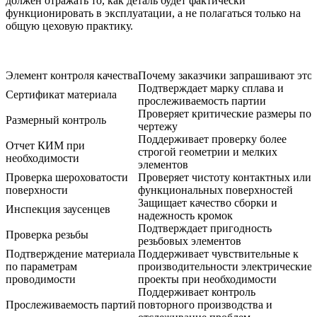
должен отражать то, как деталь будет фактически
функционировать в эксплуатации, а не полагаться только на
общую цеховую практику.
Элемент контроля качества
Почему заказчики запрашивают это
Подтверждает марку сплава и
Сертификат материала
прослеживаемость партии
Проверяет критические размеры по
Размерный контроль
чертежу
Поддерживает проверку более
Отчет КИМ при
строгой геометрии и мелких
необходимости
элементов
Проверка шероховатости
Проверяет чистоту контактных или
поверхности
функциональных поверхностей
Защищает качество сборки и
Инспекция заусенцев
надежность кромок
Подтверждает пригодность
Проверка резьбы
резьбовых элементов
Подтверждение материала
Поддерживает чувствительные к
по параметрам
производительности электрические
проводимости
проекты при необходимости
Поддерживает контроль
Прослеживаемость партий
повторного производства и