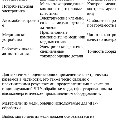
Малые токопроводящие
Контроль мелких
Потребительская
компоненты, тепловые
контроль заусен
электроника
пластины
вид
Электрические клеммы,
Автомобилестроени
Стабильная пров
силовые модули, детали
е
повторяемость п
датчиков
Прецизионные
Медицинские
Чистота, контрол
компоненты из меди или
устройства
качество поверх
медных сплавов
Электрические разъемы,
Робототехника и
специальные
Точность сборки
автоматизация
токопроводящие детали
Для заказчиков, оценивающих применение электрических
разъемов в частности, это также тесно связано с
практическими результатами, представленными в
кейсе по
индивидуальной ЧПУ-обработке меди
, сфокусированном на
высокоэнергетическом промышленном оборудовании.
Материалы из меди, обычно используемые для ЧПУ-
обработки
Выбор материала из меди должен основываться на