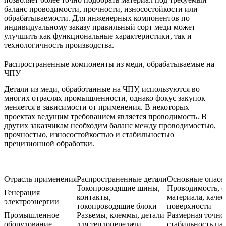
баланс проводимости, прочности, износостойкости или
обрабатываемости. Для инженерных компонентов по
индивидуальному заказу правильный сорт меди может
улучшить как функциональные характеристики, так и
технологичность производства.
Распространенные компоненты из меди, обрабатываемые на
ЧПУ
Детали из меди, обработанные на ЧПУ, используются во
многих отраслях промышленности, однако фокус закупок
меняется в зависимости от применения. В некоторых
проектах ведущим требованием является проводимость. В
других заказчикам необходим баланс между проводимостью,
прочностью, износостойкостью и стабильностью
прецизионной обработки.
Отрасль применения
Распространенные детали
Основные опасен
Токопроводящие шины,
Проводимость, с
Генерация
контакты,
материала, качес
электроэнергии
токопроводящие блоки
поверхности
Промышленное
Разъемы, клеммы, детали
Размерная точно
оборудование
для теплопередачи
стабильность па