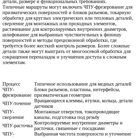
детали, размере и функциональных требованиях.
Типичные маршруты могут включать
ЧПУ-фрезерование
для
призматических поверхностей и блоков разъемов, токарную
обработку для круглых электрических или тепловых деталей,
сверление для монтажных или проходных элементов,
растачивание для контролируемых внутренних диаметров,
шлифование для выбранных чувствительных к финишу
поверхностей и методы
прецизионной обработки
, где
требуется более жесткий контроль размеров. Более сложные
детали также могут выиграть от многоосевой обработки для
сокращения переналадок и улучшения доступа к сложным
элементам.
Процесс
Типичное использование для медных деталей
ЧПУ-
Блоки разъемов, пластины, интерфейсы,
фрезерование
призматическая геометрия
Вращающиеся клеммы, втулки, кольца, детали
ЧПУ-точение
датчиков
ЧПУ-
Монтажные отверстия, токопроводящие
сверление
каналы, подготовка под резьбу
Контролируемые внутренние диаметры и
ЧПУ-расточка
расточки, связанные с посадками
ЧПУ-
Выбранная чистота поверхности и уточнение