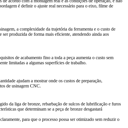
das de acordo com a montagem real e as condições de operação, e não
dagem é definir o ajuste real necessário para o eixo, filme de
inagem, a complexidade da trajetória da ferramenta e o custo de
de ser produzida de forma mais eficiente, atendendo ainda aos
 requisitos de acabamento fino a toda a peça aumenta o custo sem
te limitadas a algumas superfícies de trabalho.
uantidade ajudam a mostrar onde os custos de preparação,
stos de usinagem CNC
.
gido da liga de bronze, rebarbação de sulcos de lubrificação e furos
acterísticas que determinam se a peça de bronze desgastará
 claramente, para que o processo possa ser otimizado sem reduzir o