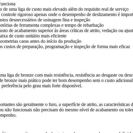
Funciona
o de uma liga de custo mais elevado além do requisito real de serviço
controle rigoroso apenas onde o desempenho de deslizamento é impor
ustos desnecessários de usinagem fina e inspeção
jetórias de ferramenta complexas e tempo de rebarbação
usto de acabamento superior às áreas críticas de atrito, vedação ou ajus
aixa de custo unitário mais eficiente
ometrias caras antes do início da produção
 os custos de preparação, programação e inspeção de forma mais eficaz
uma liga de bronze com mais resistência, resistência ao desgaste ou de
 de bronze mais prático pode ter bom desempenho sem o custo adicional 
 preferência pelo grau mais forte disponível.
rtantes são geralmente o furo, a superfície de atrito, as característica
 ou não funcionais não precisam do mesmo nível de acabamento ou toler
sempenho.