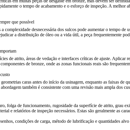
o críticas em muitas peças de desgaste em bronze, mas devem ser defini
idamente o tempo de acabamento e o esforço de inspeção. A melhor abor
sempre que possível
as a complexidade desnecessária dos sulcos pode aumentar o tempo de us
judicar a distribuição de óleo ou a vida útil, a peça frequentemente po
 importam
ies de atrito, áreas de vedação e interfaces críticas de ajuste. Aplicar
componentes de bronze, onde as zonas funcionais reais são frequentemen
 custo
geometrias caras antes do início da usinagem, enquanto as faixas de q
sta abordagem também é consistente com uma revisão mais ampla dos
cu
o, folga de funcionamento, rugosidade da superfície de atrito, grau exi
terial e relatórios de inspeção necessários. Estas são geralmente as car
esenhos, condições de carga, método de lubrificação e quantidades alvo