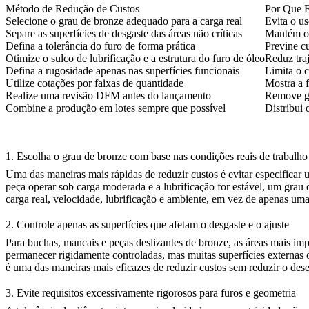
Método de Redução de Custos
Por Que 
Selecione o grau de bronze adequado para a carga real
Evita o us
Separe as superfícies de desgaste das áreas não críticas
Mantém o 
Defina a tolerância do furo de forma prática
Previne c
Otimize o sulco de lubrificação e a estrutura do furo de óleo
Reduz tra
Defina a rugosidade apenas nas superfícies funcionais
Limita o c
Utilize cotações por faixas de quantidade
Mostra a f
Realize uma revisão DFM antes do lançamento
Remove ge
Combine a produção em lotes sempre que possível
Distribui
1. Escolha o grau de bronze com base nas condições reais de trabalho
Uma das maneiras mais rápidas de reduzir custos é evitar especificar 
peça operar sob carga moderada e a lubrificação for estável, um grau
carga real, velocidade, lubrificação e ambiente, em vez de apenas uma
2. Controle apenas as superfícies que afetam o desgaste e o ajuste
Para buchas, mancais e peças deslizantes de bronze, as áreas mais impo
permanecer rigidamente controladas, mas muitas superfícies externas
é uma das maneiras mais eficazes de reduzir custos sem reduzir o de
3. Evite requisitos excessivamente rigorosos para furos e geometria