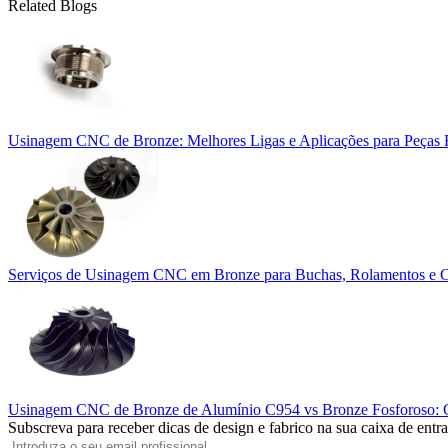
Related Blogs
Usinagem CNC de Bronze: Melhores Ligas e Aplicações para Peças R
Serviços de Usinagem CNC em Bronze para Buchas, Rolamentos e C
Usinagem CNC de Bronze de Alumínio C954 vs Bronze Fosforoso: C
Subscreva para receber dicas de design e fabrico na sua caixa de entr