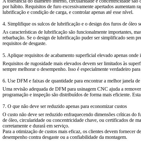
A tolerância do diâmetro interno, circularidade e concentricidade sã
por hábito. Requisitos de furo excessivamente apertados aumentam rap
lubrificação e condição de carga, e controlar apenas até esse nível.
4. Simplifique os sulcos de lubrificação e o design dos furos de óleo 
As características de lubrificação são funcionalmente importantes, m
rebarbação. Se o design de lubrificação puder ser simplificado sem pre
requisitos de desgaste.
5. Aplique requisitos de acabamento superficial elevado apenas onde
Requisitos de rugosidade mais elevados devem ser limitados às superfíc
sempre melhorar o desempenho. Isso é especialmente verdadeiro para 
6. Use DFM e faixas de quantidade para encontrar a melhor janela de
Uma revisão adequada de
DFM para usinagem CNC
ajuda a remover 
programação e inspeção são distribuídos de forma mais eficiente. E
7. O que não deve ser reduzido apenas para economizar custos
O custo não deve ser reduzido enfraquecendo dimensões críticas do fur
de óleo, circularidade ou concentricidade chave, ou certificados de ma
corretamente e durará em serviço.
Para a otimização de custos mais eficaz, os clientes devem fornecer d
desempenho contra desgaste ou a confiabilidade da montagem.