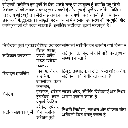
सीएनसी मशीनिंग इन पुर्जों के लिए अच्छी तरह से उपयुक्त है क्योंकि यह छोटी
विशेषताओं को लगातार बनाए रख सकती है और एक ही पुर्जे पर टर्निंग, मिलिंग,
ड्रिलिंग और थ्रेडिंग जैसे कई संचालनों का समर्थन कर सकती है। चिकित्सा
उपकरणों में, даже एक मामूली बर या व्यास में बदलाव उपकरण की अनुभूति और
कार्यप्रणाली को बदल सकता है, इसीलिए सटीकता इतनी महत्वपूर्ण है।
चिकित्सा पुर्जा प्रकार
विशिष्ट उदाहरण
सीएनसी मशीनिंग का उपयोग क्यों किया जा
हैंडल, शाफ्ट,
सटीक गति, फिट और किनारे नियंत्रण का
सर्जिकल उपकरण
जबड़े, क्लैंप,
समर्थन करता है
गाइड स्लीव्स
उपकरण
निकाय, सेंसर
छिद्र, उद्घाटन, माउंटिंग फेस और असेंबल
डिवाइस हाउसिंग
हाउसिंग,
सटीकता को नियंत्रित करता है
एन्क्लोजर, कवर
कनेक्टर,
एडाप्टर, थ्रेडेड
स्वच्छ थ्रेड, सीलिंग विशेषताएं और स्थिर
फिटिंग
इंटरफेस, तरल
आयाम प्रदान करता है
पदार्थ फिटिंग
ब्रैकेट, स्पेसर,
स्थिति निर्धारण, समर्थन और दोहराव योग्य
सटीक सहायक पुर्जे
पिन, स्लीव्स,
असेंबली फिट बनाए रखता है
संरेखण पुर्जे