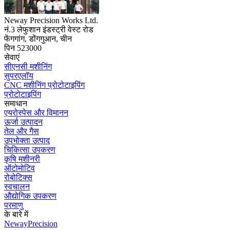
Neway Precision Works Ltd.
नं.3 लेफुशान इंडस्ट्री वेस्ट रोड
फेंगगांग, डोंगगुआन, चीन
पिन 523000
सेवाएं
सीएनसी मशीनिंग
सुपरएलॉय
CNC मशीनिंग प्रोटोटाइपिंग
प्रोटोटाइपिंग
समाधान
एयरोस्पेस और विमानन
ऊर्जा उत्पादन
तेल और गैस
उपभोक्ता उत्पाद
चिकित्सा उपकरण
कृषि मशीनरी
ऑटोमोटिव
रोबोटिक्स
स्वचालन
औद्योगिक उपकरण
परमाणु
के बारे में
NewayPrecision