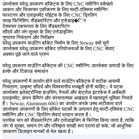
उपभोक्ता घरेलू उपकरण ब्रैकेट्स के लिए CNC मशीनिंग वर्कफ़्लो
आकार और फिक्स्चर एकीकरण के लिए मल्टी-एक्सिस मशीनिंग
फास्टनर और एलाइनमेंट पॉइंट्स के लिए CNC ड्रिलिंग
सतह फिनिशिंग: सैंडब्लास्टिंग और एनोडाइ�िंग
टेक्सचर एकरूपता के लिए सैंडब्लास्टिंग
सौंदर्य और जंग सुरक्षा के लिए एनोडाइजिंग
गुणवत्ता नियंत्रण और निरीक्षण
घरेलू उपकरण माउंटिंग ब्रैकेट निर्माण के लिए Neway क्यों चुनें
उपभोक्ता घरेलू उपकरण ब्रैकेट परियोजनाओं के लिए CNC सेवाएं
अक्सर पूछे जाने वाले प्रश्न
घरेलू उपकरण माउंटिंग ब्रैकेट्स की CNC मशीनिंग: उपभोक्ता उत्पादों के लिए
हल्के और टिकाऊ समाधान
घरेलू उपकरणों में उपयोग होने वाले माउंटिंग ब्रैकेट्स में सटीक आयामी
नियंत्रण, उत्कृष्ट सौंदर्य और विश्वसनीय मजबूती होनी चाहिए। ये घटक
उपभोक्ता इलेक्ट्रॉनिक हाउसिंग, पैनलों और कंट्रोल इंटरफेस में असेंबली
एलाइनमेंट, कंपन डैम्पिंग और संरचनात्मक अखंडता में महत्वपूर्ण भूमिका निभाते
हैं। Neway, Aluminum 6063 का उपयोग करके उच्च-सटीकता वाले
उपभोक्ता उपकरणों के लिए ब्रैकेट घटकों
के उत्पादन हेतु
मल्टी-एक्सिस CNC
मशीनिंग
और
CNC ड्रिलिंग
सेवाएं प्रदान करता है।
प्रत्येक भाग को
सैंडब्लास्टिंग
और
एनोडाइजिंग
से फिनिश किया जाता है, ताकि
जंग से सुरक्षा, समान रंग और परिष्कृत सतही रूप प्राप्त हो सके, जो आधुनिक
उपकरण डिज़ाइन मानकों से मेल खाता है।