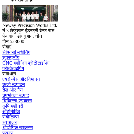
Neway Precision Works Ltd.
नं.3 लेफुशान इंडस्ट्री वेस्ट रोड
फेंगगांग, डोंगगुआन, चीन
पिन 523000
सेवाएं
सीएनसी मशीनिंग
सुपरएलॉय
CNC मशीनिंग प्रोटोटाइपिंग
प्रोटोटाइपिंग
समाधान
एयरोस्पेस और विमानन
ऊर्जा उत्पादन
तेल और गैस
उपभोक्ता उत्पाद
चिकित्सा उपकरण
कृषि मशीनरी
ऑटोमोटिव
रोबोटिक्स
स्वचालन
औद्योगिक उपकरण
परमाणु