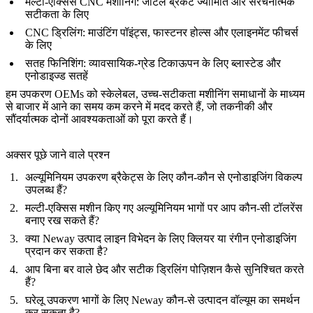
मल्टी-एक्सिस CNC मशीनिंग
: जटिल ब्रैकेट ज्यामिति और संरचनात्मक
सटीकता के लिए
CNC ड्रिलिंग
: माउंटिंग पॉइंट्स, फास्टनर होल्स और एलाइनमेंट फीचर्स
के लिए
सतह फिनिशिंग
: व्यावसायिक-ग्रेड टिकाऊपन के लिए ब्लास्टेड और
एनोडाइज्ड सतहें
हम उपकरण OEMs को स्केलेबल, उच्च-सटीकता मशीनिंग समाधानों के माध्यम
से बाजार में आने का समय कम करने में मदद करते हैं, जो तकनीकी और
सौंदर्यात्मक दोनों आवश्यकताओं को पूरा करते हैं।
अक्सर पूछे जाने वाले प्रश्न
अल्यूमिनियम उपकरण ब्रैकेट्स के लिए कौन-कौन से एनोडाइजिंग विकल्प
उपलब्ध हैं?
मल्टी-एक्सिस मशीन किए गए अल्यूमिनियम भागों पर आप कौन-सी टॉलरेंस
बनाए रख सकते हैं?
क्या Neway उत्पाद लाइन विभेदन के लिए क्लियर या रंगीन एनोडाइजिंग
प्रदान कर सकता है?
आप बिना बर वाले छेद और सटीक ड्रिलिंग पोज़िशन कैसे सुनिश्चित करते
हैं?
घरेलू उपकरण भागों के लिए Neway कौन-से उत्पादन वॉल्यूम का समर्थन
कर सकता है?