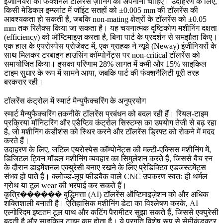
इंजीनियरों को फंक्शनल टॉलरेंस ज़ोनिंग को अपनाना चाहिए। उदाहरण के लिए,
किसी मेडिकल इम्प्लांट में जॉइंट सतहों को ±0.005 mm की टॉलरेंस की
आवश्यकता हो सकती है, जबकि non-mating क्षेत्रों के टॉलरेंस को ±0.05
mm तक रिलैक्स किया जा सकता है। यह चयनात्मक दृष्टिकोण मशीनिंग दक्षता
(efficiency) को ऑप्टिमाइज़ करता है, बिना पार्ट के प्रदर्शन से समझौता किए।
एक हाल के एयरोस्पेस प्रोजेक्ट में, एक ग्राहक ने न्यूवे (Neway) इंजीनियरों के
साथ मिलकर टरबाइन हाउसिंग कॉम्पोनेंट्स पर non-critical टॉलरेंस को
समायोजित किया। इसका परिणाम 28% लागत में कमी और 15% साइकिल
टाइम सुधार के रूप में सामने आया, जबकि पार्ट की फंक्शनैलिटी पूरी तरह
बरकरार रही।
टॉलरेंस कंट्रोल में स्मार्ट मैन्युफैक्चरिंग के अनुप्रयोग
स्मार्ट मैन्युफैक्चरिंग तकनीकें टॉलरेंस प्रबंधन को बदल रही हैं। रियल-टाइम
प्रक्रिया मॉनिटरिंग और एडैप्टिव कंट्रोल सिस्टम्स का उपयोग तेजी से बढ़ रहा
है, जो मशीनिंग कंडीशंस को स्थिर करने और टॉलरेंस ड्रिफ्ट को रोकने में मदद
करते हैं।
उदाहरण के लिए, जटिल एयरोस्पेस कॉम्पोनेंट्स की मल्टी-एक्सिस मशीनिंग में,
डिजिटल ट्विन मॉडल मशीनिंग व्यवहार का सिमुलेशन करते हैं, जिससे बैच रन
के दौरान डाइमेंशनल एक्युरेसी बनाए रखने के लिए प्रेडिक्टिव एडजस्टमेंट्स
संभव हो पाते हैं। क्लोज्ड-लूप फीडबैक वाले CNC उपकरण स्वतः ही थर्मल
ग्रोथ या टूल wear की भरपाई कर सकते हैं।
कृत्रि������ बुद्धिमत्ता (AI) टॉलरेंस ऑप्टिमाइज़ेशन को और अधिक
शक्तिशाली बनाती है। ऐतिहासिक मशीनिंग डेटा का विश्लेषण करके, AI
एल्गोरिदम इष्टतम टूल पाथ और कटिंग पैरामीटर सुझा सकते हैं, जिससे एक्युरेसी
बढ़ती है और साइकिल टाइम कम होता है। ये प्रगति विशेष रूप से सेमीकंडक्टर