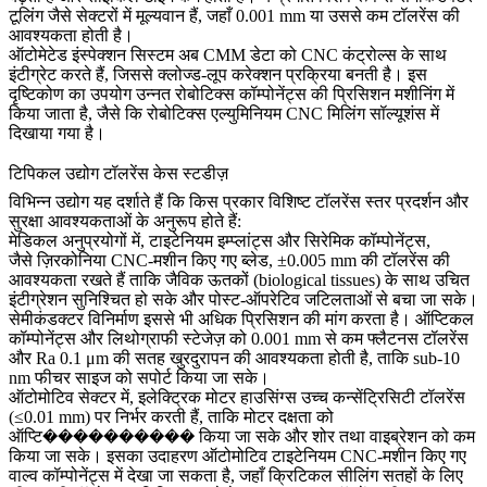
टूलिंग जैसे सेक्टरों में मूल्यवान हैं, जहाँ 0.001 mm या उससे कम टॉलरेंस की
आवश्यकता होती है।
ऑटोमेटेड इंस्पेक्शन सिस्टम अब CMM डेटा को CNC कंट्रोल्स के साथ
इंटीग्रेट करते हैं, जिससे क्लोज्ड-लूप करेक्शन प्रक्रिया बनती है। इस
दृष्टिकोण का उपयोग उन्नत रोबोटिक्स कॉम्पोनेंट्स की प्रिसिशन मशीनिंग में
किया जाता है, जैसे कि
रोबोटिक्स एल्युमिनियम CNC मिलिंग सॉल्यूशंस
में
दिखाया गया है।
टिपिकल उद्योग टॉलरेंस केस स्टडीज़
विभिन्न उद्योग यह दर्शाते हैं कि किस प्रकार विशिष्ट टॉलरेंस स्तर प्रदर्शन और
सुरक्षा आवश्यकताओं के अनुरूप होते हैं:
मेडिकल अनुप्रयोगों में, टाइटेनियम इम्प्लांट्स और सिरेमिक कॉम्पोनेंट्स,
जैसे
ज़िरकोनिया CNC-मशीन किए गए ब्लेड,
±0.005 mm की टॉलरेंस की
आवश्यकता रखते हैं ताकि जैविक ऊतकों (biological tissues) के साथ उचित
इंटीग्रेशन सुनिश्चित हो सके और पोस्ट-ऑपरेटिव जटिलताओं से बचा जा सके।
सेमीकंडक्टर विनिर्माण इससे भी अधिक प्रिसिशन की मांग करता है। ऑप्टिकल
कॉम्पोनेंट्स और लिथोग्राफी स्टेजेज़ को 0.001 mm से कम फ्लैटनस टॉलरेंस
और Ra 0.1 μm की सतह खुरदुरापन की आवश्यकता होती है, ताकि sub-10
nm फीचर साइज को सपोर्ट किया जा सके।
ऑटोमोटिव सेक्टर में, इलेक्ट्रिक मोटर हाउसिंग्स उच्च कन्सेंट्रिसिटी टॉलरेंस
(≤0.01 mm) पर निर्भर करती हैं, ताकि मोटर दक्षता को
ऑप्टि���������� किया जा सके और शोर तथा वाइब्रेशन को कम
किया जा सके। इसका उदाहरण
ऑटोमोटिव टाइटेनियम CNC-मशीन किए गए
वाल्व कॉम्पोनेंट्स
में देखा जा सकता है, जहाँ क्रिटिकल सीलिंग सतहों के लिए