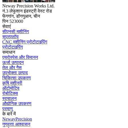
Neway Precision Works Ltd.
नं.3 लेफुशान इंडस्ट्री वेस्ट रोड
फेंगगांग, डोंगगुआन, चीन
पिन 523000
सेवाएं
सीएनसी मशीनिंग
सुपरएलॉय
CNC मशीनिंग प्रोटोटाइपिंग
प्रोटोटाइपिंग
समाधान
एयरोस्पेस और विमानन
ऊर्जा उत्पादन
तेल और गैस
उपभोक्ता उत्पाद
चिकित्सा उपकरण
कृषि मशीनरी
ऑटोमोटिव
रोबोटिक्स
स्वचालन
औद्योगिक उपकरण
परमाणु
के बारे में
NewayPrecision
गुणवत्ता आश्वासन