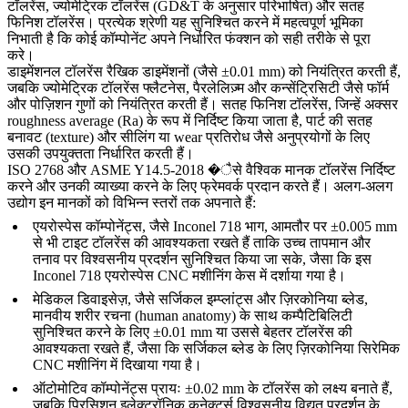
टॉलरेंस, ज्योमेट्रिक टॉलरेंस (GD&T के अनुसार परिभाषित) और सतह
फिनिश टॉलरेंस। प्रत्येक श्रेणी यह सुनिश्चित करने में महत्वपूर्ण भूमिका
निभाती है कि कोई कॉम्पोनेंट अपने निर्धारित फंक्शन को सही तरीके से पूरा
करे।
डाइमेंशनल टॉलरेंस रैखिक डाइमेंशनों (जैसे ±0.01 mm) को नियंत्रित करती हैं,
जबकि ज्योमेट्रिक टॉलरेंस फ्लैटनेस, पैरलेलिज़्म और कन्सेंट्रिसिटी जैसे फॉर्म
और पोज़िशन गुणों को नियंत्रित करती हैं। सतह फिनिश टॉलरेंस, जिन्हें अक्सर
roughness average (Ra) के रूप में निर्दिष्ट किया जाता है, पार्ट की सतह
बनावट (texture) और सीलिंग या wear प्रतिरोध जैसे अनुप्रयोगों के लिए
उसकी उपयुक्तता निर्धारित करती हैं।
ISO 2768 और ASME Y14.5-2018 �ैसे वैश्विक मानक टॉलरेंस निर्दिष्ट
करने और उनकी व्याख्या करने के लिए फ्रेमवर्क प्रदान करते हैं। अलग-अलग
उद्योग इन मानकों को विभिन्न स्तरों तक अपनाते हैं:
एयरोस्पेस कॉम्पोनेंट्स, जैसे Inconel 718 भाग, आमतौर पर ±0.005 mm
से भी टाइट टॉलरेंस की आवश्यकता रखते हैं ताकि उच्च तापमान और
तनाव पर विश्वसनीय प्रदर्शन सुनिश्चित किया जा सके, जैसा कि इस
Inconel 718 एयरोस्पेस CNC मशीनिंग केस
में दर्शाया गया है।
मेडिकल डिवाइसेज़, जैसे सर्जिकल इम्प्लांट्स और ज़िरकोनिया ब्लेड,
मानवीय शरीर रचना (human anatomy) के साथ कम्पैटिबिलिटी
सुनिश्चित करने के लिए ±0.01 mm या उससे बेहतर टॉलरेंस की
आवश्यकता रखते हैं, जैसा कि
सर्जिकल ब्लेड के लिए ज़िरकोनिया सिरेमिक
CNC मशीनिंग
में दिखाया गया है।
ऑटोमोटिव कॉम्पोनेंट्स प्रायः ±0.02 mm के टॉलरेंस को लक्ष्य बनाते हैं,
जबकि प्रिसिशन इलेक्ट्रॉनिक कनेक्टर्स विश्वसनीय विद्युत प्रदर्शन के