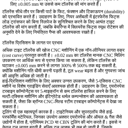
लिए ±0.005 mm या उससे कम टॉलरेंस की मांग करते हैं।
टॉलरेंस सीधे तौर पर किसी पार्ट के फिट, फंक्शन और टिकाऊपन (durability)
को प्रभावित करते हैं। उदाहरण के लिए, गियर असेंबली में इंटरफेरेंस फिट्स
लोड ट्रांसफर को बिना स्लिपेज के सुनिश्चित करने के लिए अत्यंत टाइट
टॉलरेंस की मांग करती हैं, जबकि बेयरिंग्स में क्लियरेंस फिट्स स्मूथ रोटेशन की
अनुमति देने के लिए नियंत्रित गैप्स की आवश्यकता रखते हैं।
टॉलरेंस प्रिसिशन के लागत पर प्रभाव
अधिक टाइट टॉलरेंस की खोज CNC मशीनिंग में एक नॉन-लीनियर लागत वक्र
(cost curve) प्रस्तुत करती है। ±0.02 mm का टॉलरेंस मानक CNC मिलिंग
उपकरण पर आर्थिक रूप से प्राप्त किया जा सकता है, लेकिन टॉलरेंस को
घटाकर ±0.005 mm करने से लागत 300% से 500% तक बढ़ सकती है,
क्योंकि मशीनिंग गति धीमी करनी पड़ती है, टूल wear बढ़ता है और गुणवत्ता जांच
की आवृत्ति अधिक हो जाती है।
हाई-प्रिसिशन मशीनिंग के लिए अक्सर उन्नत उपकरण, जैसे 5-एक्सिस CNC
मशीनें या विशेष ग्राइंडिंग सेवाएँ आवश्यक होती हैं। उदाहरण के लिए, एयरोस्पेस
टरबाइन कॉम्पोनेंट्स पर 5-माइक्रॉन से कम टॉलरेंस हासिल करने के लिए
मल्टी-एक्सिस मशीनिंग और इंटिग्रेटेड थर्मल कम्पन्सेशन की आवश्यकता हो
सकती है, जैसा कि
ब्रॉन्ज CNC-मिल्ड स्टीम टरबाइन कॉम्पोनेंट्स
में देखा जा
सकता है।
टूलिंग भी एक महत्वपूर्ण कारक है। टाइटेनियम और सुपरएलॉय जैसे हाई-
परफॉर्मेंस मटेरियल, जिनका उपयोग अक्सर एयरोस्पेस और ऑयल & गैस जैसे
उद्योगों में होता है, प्रीमियम PCD या CBN टूलिंग की मांग करते हैं। इससे न
केवल टूल लागत बढ़ती है, बल्कि टूल लाइफ भी कम हो जाती है, जिसके