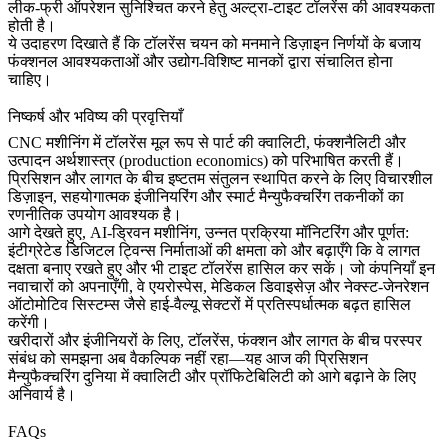
लीक-फ्री ऑपरेशन सुनिश्चित करने हेतु अल्ट्रा-टाइट टॉलरेंस की आवश्यकता
होती है।
ये उदाहरण दिखाते हैं कि टॉलरेंस चयन को मनमाने डिज़ाइन निर्णयों के बजाय
फंक्शनल आवश्यकताओं और उद्योग-विशिष्ट मानकों द्वारा संचालित होना
चाहिए।
निष्कर्ष और भविष्य की प्रवृत्तियाँ
CNC मशीनिंग में टॉलरेंस मूल रूप से पार्ट की क्वालिटी, फंक्शनैलिटी और
उत्पादन अर्थशास्त्र (production economics) को परिभाषित करती हैं।
प्रिसिशन और लागत के बीच इष्टतम संतुलन स्थापित करने के लिए विचारशील
डिज़ाइन, सहयोगात्मक इंजीनियरिंग और स्मार्ट मैन्युफैक्चरिंग तकनीकों का
रणनीतिक उपयोग आवश्यक है।
आगे देखते हुए, AI-ड्रिवन मशीनिंग, उन्नत प्रक्रिया मॉनिटरिंग और पूर्णत:
इंटीग्रेटेड डिजिटल ट्विन्स निर्माताओं की क्षमता को और बढ़ाएँगे कि वे लागत
दक्षता बनाए रखते हुए और भी टाइट टॉलरेंस हासिल कर सकें। जो कंपनियाँ इन
नवाचारों को अपनाएँगी, वे एयरोस्पेस, मेडिकल डिवाइसेज़ और नेक्स्ट-जेनरेशन
ऑटोमोटिव सिस्टम्स जैसे हाई-वैल्यू सेक्टरों में प्रतिस्पर्धात्मक बढ़त हासिल
करेंगी।
खरीदारों और इंजीनियरों के लिए, टॉलरेंस, फंक्शन और लागत के बीच परस्पर
संबंध को समझना अब वैकल्पिक नहीं रहा—यह आज की प्रिसिशन
मैन्युफैक्चरिंग दुनिया में क्वालिटी और प्रॉफिटेबिलिटी को आगे बढ़ाने के लिए
अनिवार्य है।
FAQs