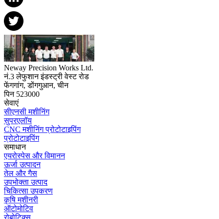
Neway Precision Works Ltd.
नं.3 लेफुशान इंडस्ट्री वेस्ट रोड
फेंगगांग, डोंगगुआन, चीन
पिन 523000
सेवाएं
सीएनसी मशीनिंग
सुपरएलॉय
CNC मशीनिंग प्रोटोटाइपिंग
प्रोटोटाइपिंग
समाधान
एयरोस्पेस और विमानन
ऊर्जा उत्पादन
तेल और गैस
उपभोक्ता उत्पाद
चिकित्सा उपकरण
कृषि मशीनरी
ऑटोमोटिव
रोबोटिक्स