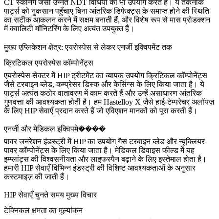
CT स्कैनिंग जैसी उन्नत NDT विधियों का भी उपयोग करते हैं। ये तकनीकें
पार्ट्स को नुकसान पहुँचाए बिना आंतरिक डिफेक्ट्स के समाप्त होने की स्थिति
का सटीक आकलन करने में सक्षम बनाती हैं, और विशेष रूप से
मास प्रोडक्शन
में क्वालिटी मॉनिटरिंग के लिए अत्यंत उपयुक्त हैं।
मुख्य एप्लिकेशन क्षेत्र: एयरोस्पेस से लेकर एनर्जी इक्विपमेंट तक
क्रिटिकल एयरोस्पेस कॉम्पोनेंट्स
एयरोस्पेस
सेक्टर में HIP ट्रीटमेंट का व्यापक उपयोग क्रिटिकल कॉम्पोनेंट्स
जैसे टरबाइन ब्लेड, कम्प्रेसर डिस्क और केसिंग्स के लिए किया जाता है। ये
पार्ट्स अत्यंत कठोर वातावरण में काम करते हैं और उन्हें असाधारण आंतरिक
गुणवत्ता की आवश्यकता होती है। हम
Hastelloy X
जैसे हाई-टेम्परेचर अलॉयज़
के लिए HIP सेवाएँ प्रदान करते हैं जो एविएशन मानकों को पूरा करती हैं।
एनर्जी और मेडिकल इक्विपमे����
पावर जनरेशन
इंडस्ट्री में HIP का उपयोग गैस टरबाइन ब्लेड और न्यूक्लियर
पावर कॉम्पोनेंट्स के लिए किया जाता है।
मेडिकल डिवाइस
फील्ड में यह
इम्प्लांट्स की विश्वसनीयता और लाइफस्पैन बढ़ाने के लिए इस्तेमाल होता है।
हमारी HIP सेवाएँ विभिन्न इंडस्ट्री की विशिष्ट आवश्यकताओं के अनुसार
कस्टमाइज़ की जाती हैं।
HIP सेवाएँ चुनते समय मुख्य विचार
टेक्निकल क्षमता का मूल्यांकन