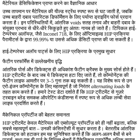
मैटेरियल डेंसिफिकेशन प्राप्त करने का वैज्ञानिक आधार
उच्च तापमान पर मैटेरियल की यील्ड स्ट्रेंथ स्पष्ट रूप से घट जाती है, जबकि
उच्च बाहरी दबाव प्लास्टिक डिफॉर्मेशन के लिए पर्याप्त ड्राइविंग फोर्स प्रदान
करता है। इन परिस्थितियों में, आंतरिक voids सतह तनाव और बाहरी दबाव के
संयुक्त प्रभाव से धीरे-धीरे सिकुड़ते हुए अंततः गायब हो जाते हैं। टिपिकल हाई-
टेम्परेचर अलॉयज़, जैसे
Inconel 718
, के लिए ऑप्टिमाइज़्ड HIP प्रक्रिया
पैरामीटर्स के द्वारा
99.99% या उससे अधिक डेंसिटी
प्राप्त की जा सकती है।
हाई-टेम्परेचर अलॉय पार्ट्स के लिए HIP प्रक्रिया के प्रमुख सुधार
फैटीग परफॉर्मेंस में उल्लेखनीय वृद्धि
आंतरिक पोर्स और डिफेक्ट्स ही अधिकांश फैटीग क्रैक्स के मुख्य सोर्स होते हैं।
HIP ट्रीटमेंट के बाद जब ये डिफेक्ट्स हटा दिए जाते हैं, तो कॉम्पोनेंट्स की
फैटीग लाइफ आमतौर पर
3–5 गुना तक
बढ़ सकती है। यह विशेष रूप से उन
एरो-इंजन कॉम्पोनेंट्स के लिए महत्वपूर्ण है जो निरंतर
alternating loads
के
तहत काम करते हैं। हमारे टेस्ट डेटा दर्शाते हैं कि HIP ट्रीटमेंट से गुज़रे
टरबाइन ब्लेड समकक्ष ऑपरेटिंग कंडीशन्स में स्पष्ट रूप से अधिक लम्बी सेवा
लाइफ प्रदर्शित करते हैं।
मैकेनिकल प्रॉपर्टीज की बेहतर समानता
HIP ट्रीटमेंट केवल मैटेरियल की एब्सोल्यूट प्रॉपर्टीज़ को ही नहीं बढ़ाता, बल्कि
सबसे महत्वपूर्ण बात – उनकी
कंसिस्टेंसी
में सुधार करता है। बेतरतीब आंतरिक
डिफेक्ट्स को हटाकर हम यह सुनिश्चित करते हैं कि अलग-अलग बैचों से बने
पार्ट्स, तथा एक ही पार्ट के विभिन्न क्षेत्रों में मैकेनिकल परफॉर्मेंस अधिक समान