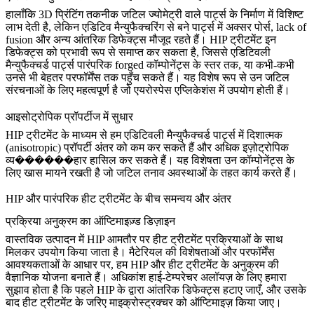
हालाँकि
3D प्रिंटिंग तकनीक
जटिल ज्योमेट्री वाले पार्ट्स के निर्माण में विशिष्ट
लाभ देती है, लेकिन एडिटिव मैन्युफैक्चरिंग से बने पार्ट्स में अक्सर पोर्स, lack of
fusion और अन्य आंतरिक डिफेक्ट्स मौजूद रहते हैं। HIP ट्रीटमेंट इन
डिफेक्ट्स को प्रभावी रूप से समाप्त कर सकता है, जिससे एडिटिवली
मैन्युफैक्चर्ड पार्ट्स पारंपरिक forged कॉम्पोनेंट्स के स्तर तक, या कभी-कभी
उनसे भी बेहतर परफॉर्मेंस तक पहुँच सकते हैं। यह विशेष रूप से उन जटिल
संरचनाओं के लिए महत्वपूर्ण है जो एयरोस्पेस एप्लिकेशंस में उपयोग होती हैं।
आइसोट्रोपिक प्रॉपर्टीज में सुधार
HIP ट्रीटमेंट के माध्यम से हम एडिटिवली मैन्युफैक्चर्ड पार्ट्स में दिशात्मक
(anisotropic) प्रॉपर्टी अंतर को कम कर सकते हैं और अधिक
इज़ोट्रोपिक
व्य������हार हासिल कर सकते हैं। यह विशेषता उन कॉम्पोनेंट्स के
लिए खास मायने रखती है जो जटिल तनाव अवस्थाओं के तहत कार्य करते हैं।
HIP और पारंपरिक हीट ट्रीटमेंट के बीच समन्वय और अंतर
प्रक्रिया अनुक्रम का ऑप्टिमाइज़्ड डिज़ाइन
वास्तविक उत्पादन में HIP आमतौर पर
हीट ट्रीटमेंट प्रक्रियाओं
के साथ
मिलकर उपयोग किया जाता है। मैटेरियल की विशेषताओं और परफॉर्मेंस
आवश्यकताओं के आधार पर, हम HIP और हीट ट्रीटमेंट के अनुक्रम की
वैज्ञानिक योजना बनाते हैं। अधिकांश हाई-टेम्परेचर अलॉयज़ के लिए हमारा
सुझाव होता है कि पहले HIP के द्वारा आंतरिक डिफेक्ट्स हटाए जाएँ, और उसके
बाद हीट ट्रीटमेंट के जरिए माइक्रोस्ट्रक्चर को ऑप्टिमाइज़ किया जाए।