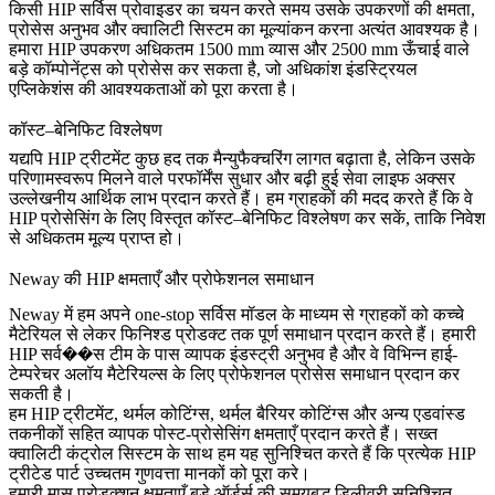
किसी HIP सर्विस प्रोवाइडर का चयन करते समय उसके उपकरणों की क्षमता,
प्रोसेस अनुभव और क्वालिटी सिस्टम का मूल्यांकन करना अत्यंत आवश्यक है।
हमारा HIP उपकरण अधिकतम
1500 mm व्यास
और
2500 mm ऊँचाई
वाले
बड़े कॉम्पोनेंट्स को प्रोसेस कर सकता है, जो अधिकांश इंडस्ट्रियल
एप्लिकेशंस की आवश्यकताओं को पूरा करता है।
कॉस्ट–बेनिफिट विश्लेषण
यद्यपि HIP ट्रीटमेंट कुछ हद तक मैन्युफैक्चरिंग लागत बढ़ाता है, लेकिन उसके
परिणामस्वरूप मिलने वाले परफॉर्मेंस सुधार और बढ़ी हुई सेवा लाइफ अक्सर
उल्लेखनीय आर्थिक लाभ प्रदान करते हैं। हम ग्राहकों की मदद करते हैं कि वे
HIP प्रोसेसिंग के लिए विस्तृत कॉस्ट–बेनिफिट विश्लेषण कर सकें, ताकि निवेश
से अधिकतम मूल्य प्राप्त हो।
Neway की HIP क्षमताएँ और प्रोफेशनल समाधान
Neway में हम अपने
one-stop सर्विस
मॉडल के माध्यम से ग्राहकों को कच्चे
मैटेरियल से लेकर फिनिश्ड प्रोडक्ट तक
पूर्ण समाधान
प्रदान करते हैं। हमारी
HIP सर्व��स टीम के पास व्यापक इंडस्ट्री अनुभव है और वे विभिन्न हाई-
टेम्परेचर अलॉय मैटेरियल्स के लिए प्रोफेशनल प्रोसेस समाधान प्रदान कर
सकती है।
हम HIP ट्रीटमेंट,
थर्मल कोटिंग्स
,
थर्मल बैरियर कोटिंग्स
और अन्य एडवांस्ड
तकनीकों सहित व्यापक पोस्ट-प्रोसेसिंग क्षमताएँ प्रदान करते हैं। सख्त
क्वालिटी कंट्रोल सिस्टम के साथ हम यह सुनिश्चित करते हैं कि प्रत्येक HIP
ट्रीटेड पार्ट उच्चतम गुणवत्ता मानकों को पूरा करे।
हमारी
मास प्रोडक्शन क्षमताएँ
बड़े ऑर्डर्स की समयबद्ध डिलीवरी सुनिश्चित