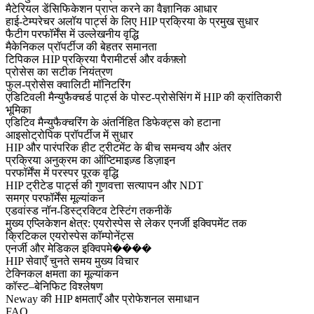
मैटेरियल डेंसिफिकेशन प्राप्त करने का वैज्ञानिक आधार
हाई-टेम्परेचर अलॉय पार्ट्स के लिए HIP प्रक्रिया के प्रमुख सुधार
फैटीग परफॉर्मेंस में उल्लेखनीय वृद्धि
मैकेनिकल प्रॉपर्टीज की बेहतर समानता
टिपिकल HIP प्रक्रिया पैरामीटर्स और वर्कफ़्लो
प्रोसेस का सटीक नियंत्रण
फुल-प्रोसेस क्वालिटी मॉनिटरिंग
एडिटिवली मैन्युफैक्चर्ड पार्ट्स के पोस्ट-प्रोसेसिंग में HIP की क्रांतिकारी
भूमिका
एडिटिव मैन्युफैक्चरिंग के अंतर्निहित डिफेक्ट्स को हटाना
आइसोट्रोपिक प्रॉपर्टीज में सुधार
HIP और पारंपरिक हीट ट्रीटमेंट के बीच समन्वय और अंतर
प्रक्रिया अनुक्रम का ऑप्टिमाइज़्ड डिज़ाइन
परफॉर्मेंस में परस्पर पूरक वृद्धि
HIP ट्रीटेड पार्ट्स की गुणवत्ता सत्यापन और NDT
समग्र परफॉर्मेंस मूल्यांकन
एडवांस्ड नॉन-डिस्ट्रक्टिव टेस्टिंग तकनीकें
मुख्य एप्लिकेशन क्षेत्र: एयरोस्पेस से लेकर एनर्जी इक्विपमेंट तक
क्रिटिकल एयरोस्पेस कॉम्पोनेंट्स
एनर्जी और मेडिकल इक्विपमे����
HIP सेवाएँ चुनते समय मुख्य विचार
टेक्निकल क्षमता का मूल्यांकन
कॉस्ट–बेनिफिट विश्लेषण
Neway की HIP क्षमताएँ और प्रोफेशनल समाधान
FAQ