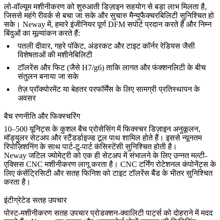
लो-वॉल्यूम मशीनीकरण को शुरुआती डिज़ाइन सहयोग से बड़ा लाभ मिलता है,
जिससे महंगे रीवर्क से बचा जा सके और सुचारु मैन्युफैक्चरबिलिटी सुनिश्चित हो
सके। Neway में, हमारे इंजीनियर पूर्ण DFM सपोर्ट प्रदान करते हैं और निम्न
बिंदुओं का मूल्यांकन करते हैं:
पतली दीवार, गहरे पॉकेट, अंडरकट और टाइट कॉर्नर रेडियस जैसी
विशेषताओं की मशीनेबिलिटी
टॉलरेंस और फिट (जैसे H7/g6) ताकि लागत और फंक्शनलिटी के बीच
संतुलन बनाया जा सके
तेज़ प्रॉक्योरमेंट या बेहतर परफॉर्मेंस के लिए सामग्री प्रतिस्थापन के
अवसर
बैच रणनीति और फिक्स्चरिंग
10–500 यूनिट्स के कुशल बैच प्रोसेसिंग में फिक्स्चर डिज़ाइन अनुकूलन,
मॉड्युलर सेटअप और स्टैंडर्डाइज्ड टूल पाथ शामिल होते हैं। इससे न्यूनतम
रिपोज़िशनिंग के साथ पार्ट-टू-पार्ट कंसिस्टेंसी सुनिश्चित होती है।
Neway जटिल ज्योमेट्री को एक ही सेटअप में संभालने के लिए उन्नत
मल्टी-
एक्सिस CNC मशीनीकरण
लागू करता है।
CNC टर्निंग
रोटेशनल कंपोनेंट्स के
लिए कंसेंट्रिसिटी और सतह फिनिश को टाइट टॉलरेंस बैंड के भीतर सुनिश्चित
करता है।
इंटीग्रेटेड सतह उपचार
पोस्ट-मशीनीकरण सतह उपचार प्रोडक्शन-क्वालिटी पार्ट्स को दोहराने में मदद