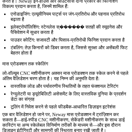
करते हैं। Neway इन-हाउस और आउटसोर्स दोनों प्रकार की फिनिशिंग
विकल्प प्रदान करता है, जिनमें शामिल हैं:
एनोडाइजिंग
: एल्यूमीनियम पार्ट्स पर जंग-प्रतिरोध और पहनाव प्रतिरोध
बढ़ाता है
इलेक्ट्रोपॉलिशिंग
: स्टेनलेस स्������ सतहों की स्मूदनेस और
पैसिवेशन में सुधार करता है
पाउडर कोटिंग
: सजावटी और घिसाव-प्रतिरोधी फिनिश प्रदान करता है
टंबलिंग
: तेज़ किनारों को डिबर करता है, जिससे सुरक्षा और असेंबली फिट
बेहतर होता है
मास प्रोडक्शन तक स्केलिंग
लो-वॉल्यूम CNC मशीनीकरण अक्सर मास प्रोडक्शन तक स्केल करने से पहले
अंतिम वैलिडेशन चरण होता है। यह निम्न की अनुमति देता है:
वास्तविक लोड और पर्यावरणीय स्थितियों के तहत फंक्शनल टेस्टिंग
रेग्युलेटरी या ड्यूरेबिलिटी असेसमेंट के लिए वास्तविक दुनिया के प्रदर्शन
डेटा का संग्रह
टूलिंग में निवेश करने से पहले फीडबैक-आधारित डिज़ाइन इटरेशंस
एक बार वैलिडेशन हो जाने पर, Neway
मास प्रोडक्शन
में ट्रांज़िशन कर
सकता है—हाई-स्पीड CNC मशीनीकरण, सेकेंडरी मशीनीकरण के साथ डाई
कास्टिंग या अन्य स्केलेबल विनिर्माण तरीकों के माध्यम से—और इस दौरान
डिज़ाइन इंटीग्रिटी और सामग्री की स्थिरता बनाए रखी जाती है।