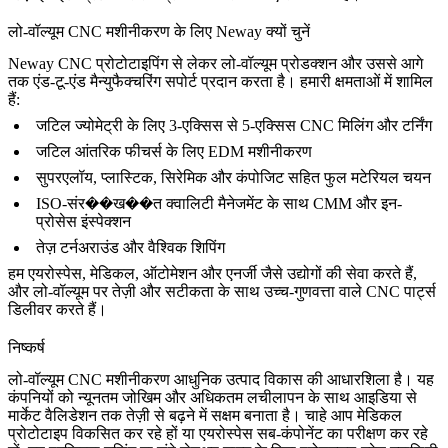
लो-वॉल्यूम CNC मशीनीकरण के लिए Neway क्यों चुनें
Neway
CNC प्रोटोटाइपिंग
से लेकर
लो-वॉल्यूम प्रोडक्शन
और उससे आगे
तक एंड-टू-एंड मैन्युफैक्चरिंग सपोर्ट प्रदान करता है। हमारी क्षमताओं में शामिल
हैं:
जटिल ज्योमेट्री के लिए 3-एक्सिस से 5-एक्सिस CNC मिलिंग और टर्निंग
जटिल आंतरिक फीचर्स के लिए EDM मशीनीकरण
सुपरएलॉय, प्लास्टिक, सिरेमिक और कंपोजिट सहित फुल मटेरियल चयन
ISO-संर��ख��त क्वालिटी मैनेजमेंट के साथ CMM और इन-
प्रोसेस इंस्पेक्शन
तेज़ टर्नअराउंड और वैश्विक शिपिंग
हम
एयरोस्पेस
,
मेडिकल
,
ऑटोमेशन
और
एनर्जी
जैसे उद्योगों की सेवा करते हैं,
और लो-वॉल्यूम पर तेज़ी और सटीकता के साथ उच्च-गुणवत्ता वाले CNC पार्ट्स
डिलीवर करते हैं।
निष्कर्ष
लो-वॉल्यूम CNC मशीनीकरण आधुनिक उत्पाद विकास की आधारशिला है। यह
कंपनियों को न्यूनतम जोखिम और अधिकतम लचीलापन के साथ आइडिया से
मार्केट वैलिडेशन तक तेज़ी से बढ़ने में सक्षम बनाता है। चाहे आप मेडिकल
प्रोटोटाइप विकसित कर रहे हों या एयरोस्पेस सब-कंपोनेंट का परीक्षण कर रहे