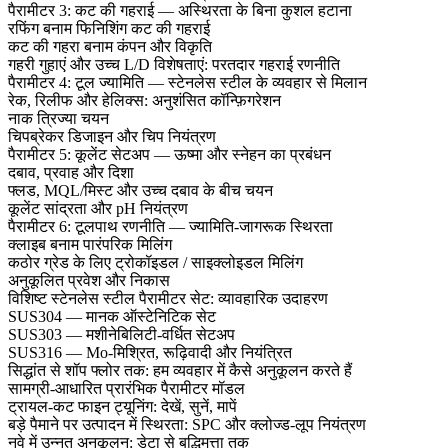
पैरामीटर 3: कट की गहराई — अस्थिरता के बिना कुशल हटाना
रफिंग बनाम फिनिशिंग कट की गहराई
कट की गहरा बनाम कंपन और विकृति
गहरी गुहाएं और उच्च L/D विशेषताएं: परतदार गहराई रणनीति
पैरामीटर 4: टूल ज्यामिति — स्टेनलेस स्टील के व्यवहार से मिलान
रेक, रिलीफ और हेलिक्स: अनुशंसित कॉन्फ़िगरेशन
नाक त्रिज्या चयन
चिपब्रेकर डिजाइन और चिप नियंत्रण
पैरामीटर 5: कूलेंट सेटअप — ऊष्मा और स्नेहन का प्रबंधन
दबाव, प्रवाह और दिशा
फ्लड, MQL/मिस्ट और उच्च दबाव के बीच चयन
कूलेंट सांद्रता और pH नियंत्रण
पैरामीटर 6: टूलपाथ रणनीति — ज्यामिति-जागरूक स्थिरता
क्लाइब बनाम पारंपरिक मिलिंग
कठोर ग्रेड के लिए ट्रोकॉइडल / साइक्लोइडल मिलिंग
अनुकूलित प्रवेश और निकास
विशिष्ट स्टेनलेस स्टील पैरामीटर सेट: व्यावहारिक उदाहरण
SUS304 — मानक ऑस्टेनिटिक सेट
SUS303 — मशीनेबिलिटी-वर्धित सेटअप
SUS316 — Mo-मिश्रित, रूढ़िवादी और नियंत्रित
सिद्धांत से शॉप फ्लोर तक: हम व्यवहार में कैसे अनुकूलन करते हैं
सामग्री-आधारित प्रारंभिक पैरामीटर मॉडल
ट्रायल-कट फाइन ट्यूनिंग: देखें, सुनें, मापें
बड़े पैमाने पर उत्पादन में स्थिरता: SPC और क्लोज्ड-लूप नियंत्रण
नवे में उन्नत अनुकूलन: डेटा से बुद्धिमत्ता तक