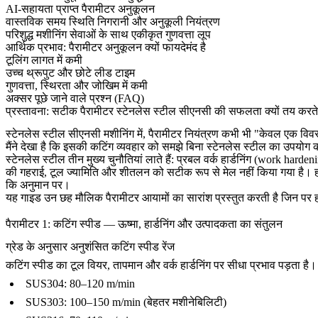
AI-सहायता प्राप्त पैरामीटर अनुकूलन
वास्तविक समय स्थिति निगरानी और अनुकूली नियंत्रण
परिशुद्ध मशीनिंग सेवाओं के साथ एकीकृत गुणवत्ता लूप
आर्थिक प्रभाव: पैरामीटर अनुकूलन क्यों फायदेमंद है
टूलिंग लागत में कमी
उच्च थ्रूपुट और छोटे लीड टाइम
गुणवत्ता, स्थिरता और जोखिम में कमी
अक्सर पूछे जाने वाले प्रश्न (FAQ)
प्रस्तावना: सटीक पैरामीटर स्टेनलेस स्टील सीएनसी की सफलता क्यों तय करते ह
स्टेनलेस स्टील सीएनसी मशीनिंग में, पैरामीटर नियंत्रण कभी भी "केवल एक विव
मैंने देखा है कि इसकी कटिंग व्यवहार को समझे बिना स्टेनलेस स्टील का उपयोग क
स्टेनलेस स्टील तीन मुख्य चुनौतियां लाते हैं: प्रबल वर्क हार्डनिंग (work harde
की गहराई, टूल ज्यामिति और शीतलन को सटीक रूप से मेल नहीं किया गया है। 
कि अनुमान पर।
यह गाइड उन छह मौलिक पैरामीटर आयामों का सारांश प्रस्तुत करती है जिन पर हम
पैरामीटर 1: कटिंग स्पीड — ऊष्मा, हार्डनिंग और उत्पादकता का संतुलन
ग्रेड के अनुसार अनुशंसित कटिंग स्पीड रेंज
कटिंग स्पीड का टूल वियर, तापमान और वर्क हार्डनिंग पर सीधा प्रभाव पड़ता है। म
SUS304
: 80–120 m/min
SUS303
: 100–150 m/min (बेहतर मशीनेबिलिटी)