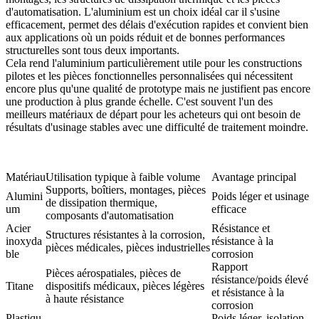
d'automatisation. L'aluminium est un choix idéal car il s'usine
efficacement, permet des délais d'exécution rapides et convient bien
aux applications où un poids réduit et de bonnes performances
structurelles sont tous deux importants.
Cela rend l'aluminium particulièrement utile pour les constructions
pilotes et les pièces fonctionnelles personnalisées qui nécessitent
encore plus qu'une qualité de prototype mais ne justifient pas encore
une production à plus grande échelle. C'est souvent l'un des
meilleurs matériaux de départ pour les acheteurs qui ont besoin de
résultats d'usinage stables avec une difficulté de traitement moindre.
Matériau
Utilisation typique à faible volume
Avantage principal
Supports, boîtiers, montages, pièces
Alumini
Poids léger et usinage
de dissipation thermique,
um
efficace
composants d'automatisation
Acier
Résistance et
Structures résistantes à la corrosion,
inoxyda
résistance à la
pièces médicales, pièces industrielles
ble
corrosion
Rapport
Pièces aérospatiales, pièces de
résistance/poids élevé
Titane
dispositifs médicaux, pièces légères
et résistance à la
à haute résistance
corrosion
Plastiqu
Poids léger, isolation