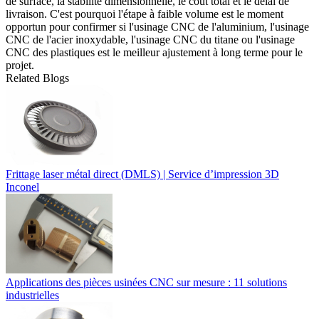
de surface, la stabilité dimensionnelle, le coût total et le délai de
livraison. C'est pourquoi l'étape à faible volume est le moment
opportun pour confirmer si l'
usinage CNC de l'aluminium
, l'
usinage
CNC de l'acier inoxydable
, l'
usinage CNC du titane
ou l'
usinage
CNC des plastiques
est le meilleur ajustement à long terme pour le
projet.
Related Blogs
Frittage laser métal direct (DMLS) | Service d’impression 3D
Inconel
Applications des pièces usinées CNC sur mesure : 11 solutions
industrielles