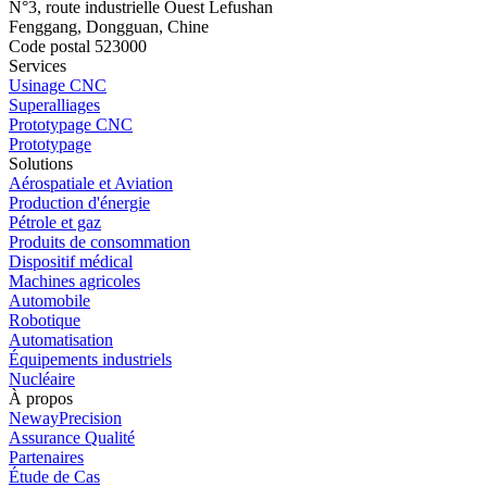
N°3, route industrielle Ouest Lefushan
Fenggang, Dongguan, Chine
Code postal 523000
Services
Usinage CNC
Superalliages
Prototypage CNC
Prototypage
Solutions
Aérospatiale et Aviation
Production d'énergie
Pétrole et gaz
Produits de consommation
Dispositif médical
Machines agricoles
Automobile
Robotique
Automatisation
Équipements industriels
Nucléaire
À propos
NewayPrecision
Assurance Qualité
Partenaires
Étude de Cas