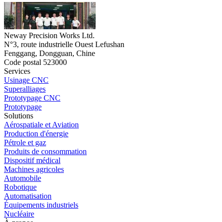
Neway Precision Works Ltd.
N°3, route industrielle Ouest Lefushan
Fenggang, Dongguan, Chine
Code postal 523000
Services
Usinage CNC
Superalliages
Prototypage CNC
Prototypage
Solutions
Aérospatiale et Aviation
Production d'énergie
Pétrole et gaz
Produits de consommation
Dispositif médical
Machines agricoles
Automobile
Robotique
Automatisation
Équipements industriels
Nucléaire