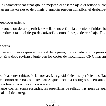
 las características finas que no mejoran el ensamblaje o el sellado sue
ean un mayor riesgo de utillaje y también pueden complicar el desbarbado
sobreprocesamiento
 la condición de la superficie de sellado no están claramente definidos,
os reducen tanto el riesgo de cotización como el riesgo de retrabajo. Es
ecesita
n seleccionarse según el uso real de la pieza, no por hábito. Si la pieza
. Esto debe revisarse junto con los
costes de mecanizado CNC
más amp
ificaciones críticas de las roscas, la rugosidad de la superficie de sel
el control de rebabas en los bordes que afectan a las fugas o al ensamblaj
inada funciona realmente en servicio.
anos con las zonas roscadas, las superficies de sellado, las áreas de ap
calidad de entrega.
Sin datos