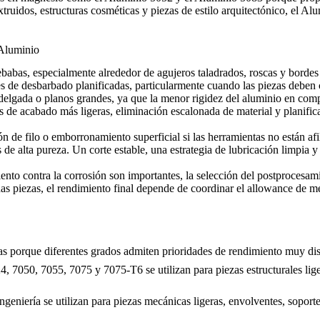
truidos, estructuras cosméticas y piezas de estilo arquitectónico, el 
Aluminio
babas, especialmente alrededor de agujeros taladrados, roscas y bordes
 de desbarbado planificadas, particularmente cuando las piezas deben c
elgada o planos grandes, ya que la menor rigidez del aluminio en comp
as de acabado más ligeras, eliminación escalonada de material y planific
 filo o emborronamiento superficial si las herramientas no están afila
de alta pureza. Un corte estable, una estrategia de lubricación limpia 
iento contra la corrosión son importantes, la selección del postprocesam
as piezas, el rendimiento final depende de coordinar el allowance de m
as porque diferentes grados admiten prioridades de rendimiento muy dist
, 7050, 7055, 7075 y 7075-T6 se utilizan para piezas estructurales lige
niería se utilizan para piezas mecánicas ligeras, envolventes, soport