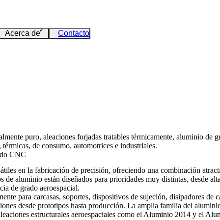
Acerca de
Contacto
almente puro, aleaciones forjadas tratables térmicamente, aluminio de g
térmicas, de consumo, automotrices e industriales.
zado CNC
átiles en la fabricación de precisión, ofreciendo una combinación atract
de aluminio están diseñados para prioridades muy distintas, desde alta c
ncia de grado aeroespacial.
mente para carcasas, soportes, dispositivos de sujeción, disipadores de c
ones desde prototipos hasta producción. La amplia familia del alumin
eaciones estructurales aeroespaciales como el Aluminio 2014 y el Alumi