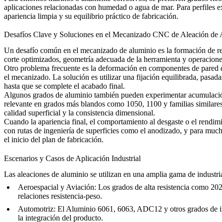
aplicaciones relacionadas con humedad o agua de mar. Para perfiles ex
apariencia limpia y su equilibrio práctico de fabricación.
Desafíos Clave y Soluciones en el Mecanizado CNC de Aleación de 
Un desafío común en el mecanizado de aluminio es la formación de re
corte optimizados, geometría adecuada de la herramienta y operaciones
Otro problema frecuente es la deformación en componentes de pared d
el mecanizado. La solución es utilizar una fijación equilibrada, pasad
hasta que se complete el acabado final.
Algunos grados de aluminio también pueden experimentar acumulación de
relevante en grados más blandos como 1050, 1100 y familias similares 
calidad superficial y la consistencia dimensional.
Cuando la apariencia final, el comportamiento al desgaste o el rendim
con rutas de ingeniería de superficies como el
anodizado
, y para much
el inicio del plan de fabricación.
Escenarios y Casos de Aplicación Industrial
Las aleaciones de aluminio se utilizan en una amplia gama de industri
Aeroespacial y Aviación
:
Los grados de alta resistencia como 2024
relaciones resistencia-peso.
Automotriz
:
El Aluminio 6061, 6063, ADC12 y otros grados de inge
la integración del producto.