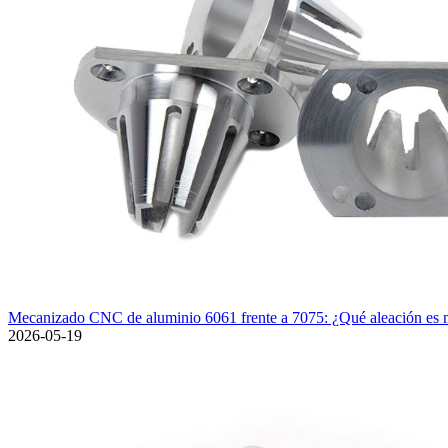
Mecanizado CNC de aluminio 6061 frente a 7075: ¿Qué aleación es m
2026-05-19