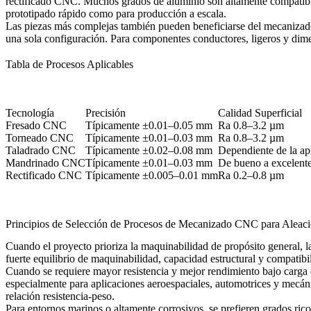
rectificado CNC
. Muchos grados de aluminio son altamente compatible
prototipado rápido como para producción a escala.
Las piezas más complejas también pueden beneficiarse del
mecanizado
una sola configuración. Para componentes conductores, ligeros y dime
Tabla de Procesos Aplicables
Tecnología
Precisión
Calidad Superficial
Fresado CNC
Típicamente ±0.01–0.05 mm
Ra 0.8–3.2 µm
Torneado CNC
Típicamente ±0.01–0.03 mm
Ra 0.8–3.2 µm
Taladrado CNC
Típicamente ±0.02–0.08 mm
Dependiente de la ap
Mandrinado CNC
Típicamente ±0.01–0.03 mm
De bueno a excelent
Rectificado CNC
Típicamente ±0.005–0.01 mm
Ra 0.2–0.8 µm
Principios de Selección de Procesos de Mecanizado CNC para Aleac
Cuando el proyecto prioriza la maquinabilidad de propósito general, la e
fuerte equilibrio de maquinabilidad, capacidad estructural y compatibil
Cuando se requiere mayor resistencia y mejor rendimiento bajo carga e
especialmente para aplicaciones aeroespaciales, automotrices y mecánica
relación resistencia-peso.
Para entornos marinos o altamente corrosivos, se prefieren grados ri