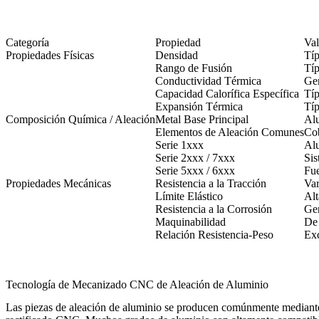
Categoría
Propiedad
Val
Propiedades Físicas
Densidad
Típ
Rango de Fusión
Típ
Conductividad Térmica
Gen
Capacidad Calorífica Específica
Típ
Expansión Térmica
Tí
Composición Química / Aleación
Metal Base Principal
Alu
Elementos de Aleación Comunes
Cob
Serie 1xxx
Alu
Serie 2xxx / 7xxx
Sis
Serie 5xxx / 6xxx
Fue
Propiedades Mecánicas
Resistencia a la Tracción
Var
Límite Elástico
Alt
Resistencia a la Corrosión
Gen
Maquinabilidad
De 
Relación Resistencia-Peso
Exc
Tecnología de Mecanizado CNC de Aleación de Aluminio
Las piezas de aleación de aluminio se producen comúnmente median