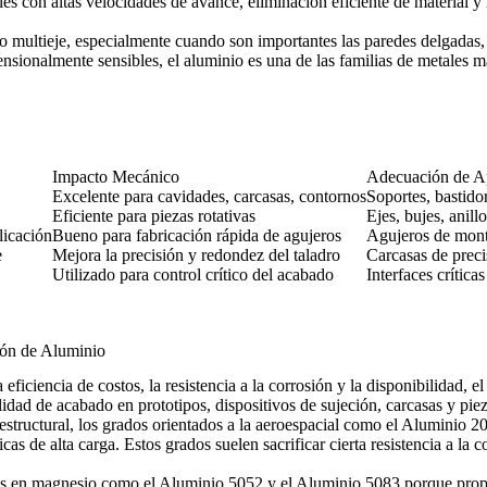
s con altas velocidades de avance, eliminación eficiente de material y
 multieje
, especialmente cuando son importantes las paredes delgadas, 
nsionalmente sensibles, el aluminio es una de las familias de metales
Impacto Mecánico
Adecuación de A
Excelente para cavidades, carcasas, contornos
Soportes, bastidor
Eficiente para piezas rotativas
Ejes, bujes, anill
licación
Bueno para fabricación rápida de agujeros
Agujeros de monta
e
Mejora la precisión y redondez del taladro
Carcasas de preci
Utilizado para control crítico del acabado
Interfaces crítica
ión de Aluminio
ficiencia de costos, la resistencia a la corrosión y la disponibilidad, el
idad de acabado en prototipos, dispositivos de sujeción, carcasas y piez
structural, los grados orientados a la aeroespacial como el
Aluminio 2
s de alta carga. Estos grados suelen sacrificar cierta resistencia a la 
cos en magnesio como el
Aluminio 5052
y el
Aluminio 5083
porque propo