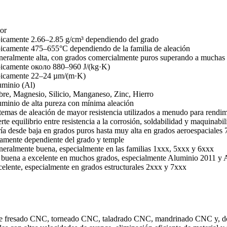
or
icamente 2.66–2.85 g/cm³ dependiendo del grado
icamente 475–655°C dependiendo de la familia de aleación
eralmente alta, con grados comercialmente puros superando a muchas a
icamente около 880–960 J/(kg·K)
picamente 22–24 µm/(m·K)
minio (Al)
re, Magnesio, Silicio, Manganeso, Zinc, Hierro
minio de alta pureza con mínima aleación
temas de aleación de mayor resistencia utilizados a menudo para rendim
rte equilibrio entre resistencia a la corrosión, soldabilidad y maquinabi
ía desde baja en grados puros hasta muy alta en grados aeroespaciales
amente dependiente del grado y temple
eralmente buena, especialmente en las familias 1xxx, 5xxx y 6xxx
buena a excelente en muchos grados, especialmente Aluminio 2011 y
elente, especialmente en grados estructurales 2xxx y 7xxx
te
fresado CNC
,
torneado CNC
,
taladrado CNC
,
mandrinado CNC
y, d