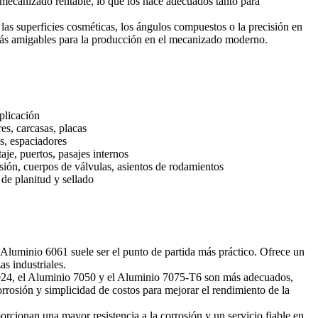
 mecanizado rentable, lo que los hace adecuados tanto para
las superficies cosméticas, los ángulos compuestos o la precisión en
 más amigables para la producción en el mecanizado moderno.
plicación
es, carcasas, placas
os, espaciadores
je, puertos, pasajes internos
sión, cuerpos de válvulas, asientos de rodamientos
s de planitud y sellado
Aluminio 6061
suele ser el punto de partida más práctico. Ofrece un
as industriales.
024
, el
Aluminio 7050
y el
Aluminio 7075-T6
son más adecuados,
corrosión y simplicidad de costos para mejorar el rendimiento de la
rcionan una mayor resistencia a la corrosión y un servicio fiable en