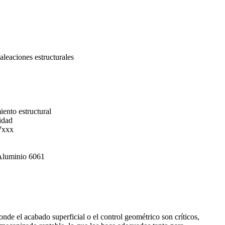
leaciones estructurales
iento estructural
lidad
 7xxx
 Aluminio 6061
onde el acabado superficial o el control geométrico son críticos,