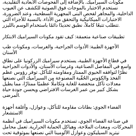
مكونات السيراميك. بالإضافة إلى الفحوصات الأبعادية التقليدية،
نستخدم الاختبار بالموجات فوق الصوتية للكشف عن العيوب
الداخلية، والمجاهر لفحص البنى المجهرية السطحية، وعند الضرورة،
الاختبارات الميكانيكية والتحقق من الأداء. بالنسبة للأجزاء التي
تتطلب تتبعًا كاملاً، نطبق تحديدًا دائمًا باستخدام الوسم بالليزر.
تطبيقات صناعية متعمقة: كيف تقود مكونات السيراميك الابتكار
الأجهزة الطبية: الأدوات الجراحية، والغرسات، ومكونات طب
الأسنان
في قطاع
الأجهزة الطبية
، يستخدم سيراميك الزركونيا على نطاق
واسع في المفاصل الصناعية، وغرسات الأسنان، والأدوات الجراحية
نظرًا لتوافقه الحيوي الممتاز ومقاومته للتآكل. توفر رؤوس عظم
الفخذ والكؤوس الحُقّية المصنوعة من السيراميك التي نصنعها
معدلات تآكل منخفضة للغاية وتكاملًا عظميًا ممتازًا، مما يطيل
بشكل كبير من عمر الغرسات الافتراضي ويحسن جودة حياة
المرضى.
الفضاء الجوي: بطانات مقاومة للتآكل، وعوازل، وأغلفة أجهزة
الاستشعار
في صناعة
الفضاء الجوي
، تستخدم مكونات السيراميك في أنظمة
المحركات، ومعدات الملاحة، وهياكل الحماية الحرارية. تعمل محامل
نيتريد السيليكون وعوازل الألومينا التي نصنعها بموثوقية تحت