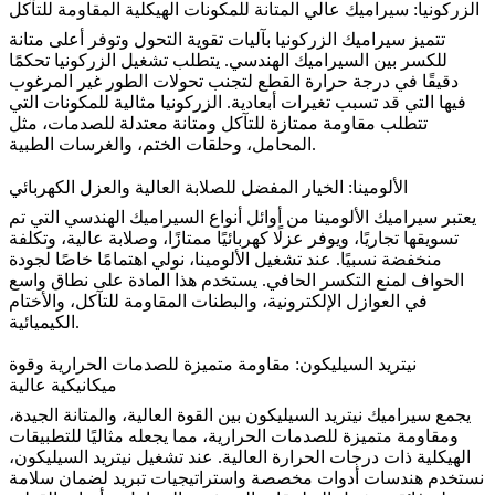
الزركونيا: سيراميك عالي المتانة للمكونات الهيكلية المقاومة للتآكل
تتميز
سيراميك الزركونيا
بآليات تقوية التحول وتوفر أعلى متانة
للكسر بين السيراميك الهندسي. يتطلب تشغيل الزركونيا تحكمًا
دقيقًا في درجة حرارة القطع لتجنب تحولات الطور غير المرغوب
فيها التي قد تسبب تغيرات أبعادية. الزركونيا مثالية للمكونات التي
تتطلب مقاومة ممتازة للتآكل ومتانة معتدلة للصدمات، مثل
المحامل، وحلقات الختم، والغرسات الطبية.
الألومينا: الخيار المفضل للصلابة العالية والعزل الكهربائي
يعتبر
سيراميك الألومينا
من أوائل أنواع السيراميك الهندسي التي تم
تسويقها تجاريًا، ويوفر عزلًا كهربائيًا ممتازًا، وصلابة عالية، وتكلفة
منخفضة نسبيًا. عند تشغيل الألومينا، نولي اهتمامًا خاصًا لجودة
الحواف لمنع التكسر الحافي. يستخدم هذا المادة على نطاق واسع
في العوازل الإلكترونية، والبطنات المقاومة للتآكل، والأختام
الكيميائية.
نيتريد السيليكون: مقاومة متميزة للصدمات الحرارية وقوة
ميكانيكية عالية
يجمع
سيراميك نيتريد السيليكون
بين القوة العالية، والمتانة الجيدة،
ومقاومة متميزة للصدمات الحرارية، مما يجعله مثاليًا للتطبيقات
الهيكلية ذات درجات الحرارة العالية. عند تشغيل نيتريد السيليكون،
نستخدم هندسات أدوات مخصصة واستراتيجيات تبريد لضمان سلامة