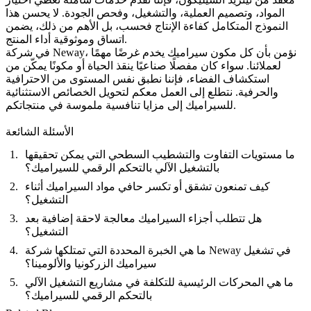
المواد، وتصميم العملية، والتشغيل، وفحص الجودة. لا يحسن هذا
النموذج المتكامل كفاءة الإنتاج فحسب، بل الأهم من ذلك، يضمن
اتساق وموثوقية أداء المنتج.
في شركة Neway، نؤمن بأن كل مكون سيراميك يخدم غرضًا مهمًا
لعملائنا. سواء كان مفصلًا صناعيًا ينقذ الحياة أو مكونًا يمكّن من
استكشاف الفضاء، فإننا نطبق نفس المستوى من الاحترافية
والحرفية. نتطلع إلى العمل معكم لتحويل الخصائص الاستثنائية
للسيراميك إلى مزايا تنافسية ملموسة في منتجاتكم.
الأسئلة الشائعة
ما مستويات التفاوت والتشطيب السطحي التي يمكن تحقيقها
بالتشغيل الآلي بالتحكم الرقمي للسيراميك؟
كيف تمنعون تشقق أو تكسر حافي مواد السيراميك أثناء
التشغيل؟
هل تتطلب أجزاء السيراميك معالجة لاحقة إضافية بعد
التشغيل؟
ما هي الخبرة المحددة التي تمتلكها شركة Neway في تشغيل
سيراميك الزركونيا والألومينا؟
ما هي المحركات الرئيسية للتكلفة في مشاريع التشغيل الآلي
بالتحكم الرقمي للسيراميك؟