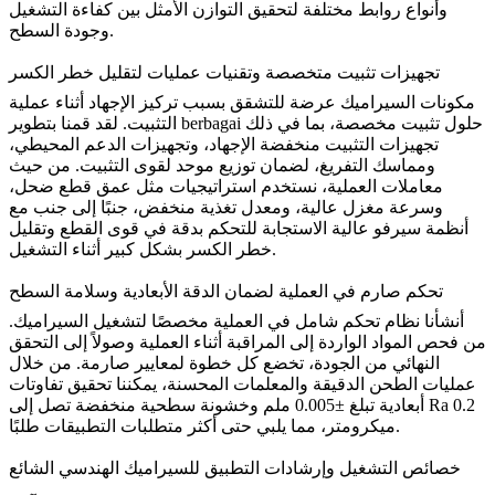
وأنواع روابط مختلفة لتحقيق التوازن الأمثل بين كفاءة التشغيل
وجودة السطح.
تجهيزات تثبيت متخصصة وتقنيات عمليات لتقليل خطر الكسر
مكونات السيراميك عرضة للتشقق بسبب تركيز الإجهاد أثناء عملية
التثبيت. لقد قمنا بتطوير berbagai حلول تثبيت مخصصة، بما في ذلك
تجهيزات التثبيت منخفضة الإجهاد، وتجهيزات الدعم المحيطي،
ومماسك التفريغ، لضمان توزيع موحد لقوى التثبيت. من حيث
معاملات العملية، نستخدم استراتيجيات مثل عمق قطع ضحل،
وسرعة مغزل عالية، ومعدل تغذية منخفض، جنبًا إلى جنب مع
أنظمة سيرفو عالية الاستجابة للتحكم بدقة في قوى القطع وتقليل
خطر الكسر بشكل كبير أثناء التشغيل.
تحكم صارم في العملية لضمان الدقة الأبعادية وسلامة السطح
أنشأنا نظام تحكم شامل في العملية مخصصًا لتشغيل السيراميك.
من فحص المواد الواردة إلى المراقبة أثناء العملية وصولاً إلى التحقق
النهائي من الجودة، تخضع كل خطوة لمعايير صارمة. من خلال
عمليات
الطحن
الدقيقة والمعلمات المحسنة، يمكننا تحقيق تفاوتات
أبعادية تبلغ ±0.005 ملم وخشونة سطحية منخفضة تصل إلى Ra 0.2
ميكرومتر، مما يلبي حتى أكثر متطلبات التطبيقات طلبًا.
خصائص التشغيل وإرشادات التطبيق للسيراميك الهندسي الشائع