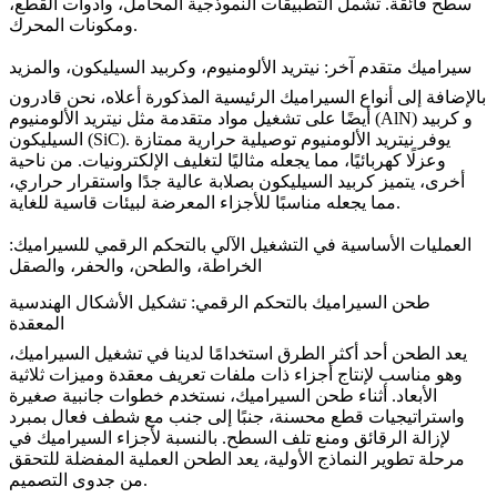
سطح فائقة. تشمل التطبيقات النموذجية المحامل، وأدوات القطع،
ومكونات المحرك.
سيراميك متقدم آخر: نيتريد الألومنيوم، وكربيد السيليكون، والمزيد
بالإضافة إلى أنواع السيراميك الرئيسية المذكورة أعلاه، نحن قادرون
و
كربيد
نيتريد الألومنيوم (AlN)
أيضًا على تشغيل مواد متقدمة مثل
. يوفر نيتريد الألومنيوم توصيلية حرارية ممتازة
السيليكون (SiC)
وعزلًا كهربائيًا، مما يجعله مثاليًا لتغليف الإلكترونيات. من ناحية
أخرى، يتميز كربيد السيليكون بصلابة عالية جدًا واستقرار حراري،
مما يجعله مناسبًا للأجزاء المعرضة لبيئات قاسية للغاية.
العمليات الأساسية في التشغيل الآلي بالتحكم الرقمي للسيراميك:
الخراطة، والطحن، والحفر، والصقل
طحن السيراميك بالتحكم الرقمي: تشكيل الأشكال الهندسية
المعقدة
يعد الطحن أحد أكثر الطرق استخدامًا لدينا في تشغيل السيراميك،
وهو مناسب لإنتاج أجزاء ذات ملفات تعريف معقدة وميزات ثلاثية
الأبعاد. أثناء طحن السيراميك، نستخدم خطوات جانبية صغيرة
واستراتيجيات قطع محسنة، جنبًا إلى جنب مع شطف فعال بمبرد
لإزالة الرقائق ومنع تلف السطح. بالنسبة لأجزاء السيراميك في
مرحلة
تطوير النماذج الأولية
، يعد الطحن العملية المفضلة للتحقق
من جدوى التصميم.