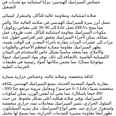
خصائص السيراميك الهندسي: مزايا استثنائية مع تحديات في
التشغيل
صلابة استثنائية، ومقاومة عالية للتآكل، واستقرار كيميائي
تتمثل أبرز ميزة للسيراميك الهندسي في صلابته العالية جدًا، والتي
تصل عادةً إلى 80–90 على مقياس روكويل أ (HRA)، مما يمنح
مكونات السيراميك مقاومة استثنائية للتآكل. تحت ظروف عمل
مماثلة، يمكن لأجزاء السيراميك تحقيق عمر افتراضي أطول عدة
مرات إلى عشرات المرات مقارنة بأجزاء المعدن. في الوقت نفسه،
يظهر السيراميك مقاومة ممتازة لمعظم الأحماض والقلويات
والأملاح، مما يجعله مناسبًا بشكل خاص للاستخدام في البيئات
الكيميائية القاسية. بالإضافة إلى ذلك، توفر مواد السيراميك خمولًا
بيولوجيًا ممتازًا، مما يضمن مكانتها كمواد رئيسية في تطبيقات
الغرسات الطبية.
كثافة منخفضة، وصلابة عالية، وخصائص حرارية ممتازة
مقارنة بالمواد المعدنية الحديثة، يتمتع السيراميك الهندسي بكثافة
منخفضة نسبيًا (عادةً 3–6 جم/سم³) ومعامل مرونة مرتفع جدًا (300–
400 جيجا باسكال)، مما يعني أنه لنفس الوزن، يمكن لمكونات
السيراميك توفير صلابة هيكلية أعلى بشكل ملحوظ. من حيث
السلوك الحراري، يتميز السيراميك بمعاملات تمدد حراري منخفضة
واستقرار حراري جيد. بعض أنواع السيراميك، مثل نيتريد السيليكون،
تظهر أيضًا مقاومة متميزة للصدمات الحرارية، مما يسمح لها بتحمل