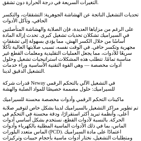
التغيرات السريعة في درجة الحرارة دون تشقق.
تحديات التشغيل الناتجة عن الهشاشة الجوهرية: التشققات، والتكسر
الحافي، وتآكل الأدوات
على الرغم من مزاياها العديدة، فإن الصلابة والهشاشة المتأصلتين
في السيراميك تشكلان تحديات تشغيل كبرى. تحدث إزالة المادة
أساسًا من خلال الكسر الهش، مما يؤدي بسهولة إلى تشققات
مجهرية وتكسر حافي. في الوقت نفسه، تسبب صلابتها العالية تآكلًا
سريعًا للأدوات، مما يجعل العمليات التقليدية ومعلمات القطع غير
مناسبة تمامًا. تتطلب هذه المشكلات استراتيجيات تشغيل وحلول
أدوات مخصصة — وهي القوة التقنية الأساسية وراء
خدمات
لدينا.
التشغيل الدقيق
قدرات شركة Neway في التشغيل الآلي بالتحكم الرقمي
للسيراميك: حلول مصممة خصيصًا للمواد الصلبة والهشة
ماكينات التحكم الرقمي وأدوات مخصصة محسنة للسيراميك
تم تطوير مراكز التشغيل بالسيراميك لدينا بشكل خاص لتوفير صلابة
أعلى، وأنظمة تبريد أكثر استقرارًا، ودقة محسنة في التحكم في
الحركة. بالنسبة لأدوات القطع، نستخدم بشكل أساسي أدوات
الماس، بما في ذلك الأدوات الماسية المطلية بالكهرباء وأدوات
الماس متعدد البلورات (PCD). اعتمادًا على مادة السيراميك
ومتطلبات التشغيل، نختار أدوات ماسية بأحجام حبيبات وتركيزات