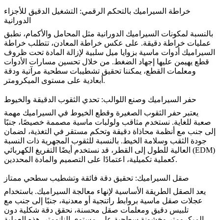
خراطة السيراميك بالتحكم الرقمي: التشغيل الدقيق للأجزاء
الدورانية
بالنسبة لمكونات السيراميك الدورانية مثل المحامل والأكمام، نطبق
عمليات خراطة دقيقة. على عكس خراطة المعادن، تتطلب خراطة
السيراميك أدوات ماسية بزوايا ميل سلبية لإزالة المادة تحت ظروف
قطع يهيمن عليها إجهاد الضغط. من خلال تحسين مسارات الأدوات
ومعلمات القطع، يمكننا تحقيق تشطيبات سطحية مرآتية ودقة
أبعادية على مستوى الميكرومتر.
حفر السيراميك وصنع اللوالب: تحدي الثقوب الدقيقة والخيوط
يعتبر حفر الثقوب الصغيرة وقطع الخيوط في السيراميك مهمة
صعبة للغاية. نستخدم مثاقب ولولبات ماسية مصممة خصيصًا، جنبًا
إلى جنب مع أنظمة محاذاة دقيقة وتحكم مستقر في التغذية، لضمان
جودة الثقب وسلامة الخيط. بالنسبة للثقوب المجهرية ذات النسبة
التفريغ الكهربائي (EDM)
العالية للطول إلى القطر، قد نستخدم أيضًا
كعملية تكميلية، اعتمادًا على التصميم والمادة المحددين.
صقل السيراميك: تحقيق دقة فائقة وتشطيب سطحي ممتاز
يعد الصقل الطريقة الأساسية لإنهاء معالجة السيراميك. باستخدام
عجلات صقل ماسية بروابط راتنجية أو معدنية، جنبًا إلى جنب مع
تلبيس دقيق ومعلمات صقل محسنة، نحقق دقة شكلية دون
الميكرومتر وخشونة سطحية على مستوى النانومتر. هذه العملية