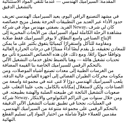
المقدمة: السيراميك الهندسي — عندما تلتقي المواد الاستثنائية
بالتشغيل الدقيق
في مشهد التصنيع الراقي اليوم، يعيد السيراميك الهندسي تعريف
حدود الأداء عبر العديد من التطبيقات الحرجة بفضل مزيج خصائصه
الفريد. بصفتي مهندس مواد في شركة Neway، كان لي شرف
مشاهدة الرحلة الكاملة لمواد السيراميك من الأبحاث المخبرية إلى
الإنتاج الصناعي واسع النطاق. لا يوفر السيراميك فقط صلابة
ومقاومة للتآكل واستقرارًا كيميائيًا يتفوق بكثير على ما يمكن
للمعادن تحقيقه، بل يقدم أيضًا أداءً ممتازًا في درجات الحرارة العالية
وتوافقًا حيويًا رائعًا. ومع ذلك، فإن هذه الخصائص المتميزة تأتي مع
تحديات تشغيل هائلة — وهنا بالضبط تخلق
خدمات التشغيل الآلي
الخاصة بنا القيمة المضافة.
بالتحكم الرقمي للسيراميك
من الغرسات الطبية إلى معدات تصنيع أشباه الموصلات، ومن
مكونات محركات الطيران الفضائي إلى أجهزة القياس عالية الدقة،
يلعب السيراميك الهندسي دورًا لا غنى عنه في مجموعة واسعة من
الصناعات. ولكن لاستغلال إمكاناته بالكامل، يجب علينا التغلب على
صعوبات التشغيل الناتجة عن طبيعته الصلبة والهشة بطبيعته. في
شركة Neway، ومن خلال سنوات من التراكم التكنولوجي والابتكار
في العمليات، نجحنا في تطبيق تقنيات التشغيل الآلي الدقيقة
بالتحكم الرقمي على مجموعة متنوعة من السيراميك الهندسي،
مقدمين للعملاء حلولاً شاملة من اختيار المواد إلى تسليم القطع
النهائية.