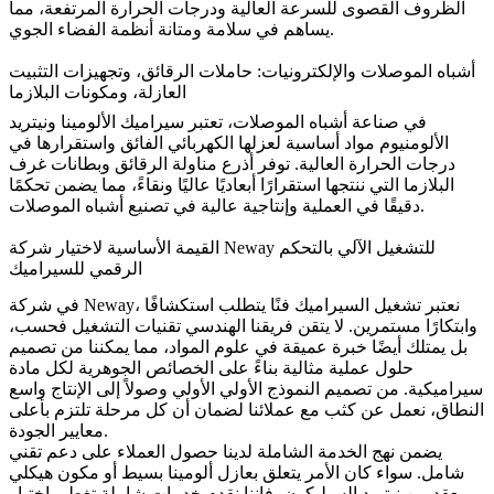
الظروف القصوى للسرعة العالية ودرجات الحرارة المرتفعة، مما
يساهم في سلامة ومتانة أنظمة الفضاء الجوي.
أشباه الموصلات والإلكترونيات: حاملات الرقائق، وتجهيزات التثبيت
العازلة، ومكونات البلازما
في صناعة
أشباه الموصلات
، تعتبر سيراميك الألومينا ونيتريد
الألومنيوم مواد أساسية لعزلها الكهربائي الفائق واستقرارها في
درجات الحرارة العالية. توفر أذرع مناولة الرقائق وبطانات غرف
البلازما التي ننتجها استقرارًا أبعاديًا عاليًا ونقاءً، مما يضمن تحكمًا
دقيقًا في العملية وإنتاجية عالية في تصنيع أشباه الموصلات.
القيمة الأساسية لاختيار شركة Neway للتشغيل الآلي بالتحكم
الرقمي للسيراميك
في شركة Neway، نعتبر تشغيل السيراميك فنًا يتطلب استكشافًا
وابتكارًا مستمرين. لا يتقن فريقنا الهندسي تقنيات التشغيل فحسب،
بل يمتلك أيضًا خبرة عميقة في علوم المواد، مما يمكننا من تصميم
حلول عملية مثالية بناءً على الخصائص الجوهرية لكل مادة
سيراميكية. من
تصميم النموذج الأولي
الأولي وصولاً إلى الإنتاج واسع
النطاق، نعمل عن كثب مع عملائنا لضمان أن كل مرحلة تلتزم بأعلى
معايير الجودة.
يضمن نهج
الخدمة الشاملة
لدينا حصول العملاء على دعم تقني
شامل. سواء كان الأمر يتعلق بعازل ألومينا بسيط أو مكون هيكلي
معقد من نيتريد السيليكون، فإننا نقدم خدمات شاملة تغطي اختيار