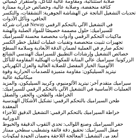
صلابة استثنائية، ومقاومة عالية للتآكل، واستقرار كيميائي
كثافة منخفضة، وصلابة عالية، وخصائص حرارية ممتازة
تحديات التشغيل الناتجة عن الهشاشة الجوهرية: التشققات، والتكسر
الحافي، وتآكل الأدوات
قدرات شركة Neway في التشغيل الآلي بالتحكم الرقمي
للسيراميك: حلول مصممة خصيصًا للمواد الصلبة والهشة
ماكينات التحكم الرقمي وأدوات مخصصة محسنة للسيراميك
تجهيزات تثبيت متخصصة وتقنيات عمليات لتقليل خطر الكسر
تحكم صارم في العملية لضمان الدقة الأبعادية وسلامة السطح
خصائص التشغيل وإرشادات التطبيق للسيراميك الهندسي الشائع
الزركونيا: سيراميك عالي المتانة للمكونات الهيكلية المقاومة للتآكل
الألومينا: الخيار المفضل للصلابة العالية والعزل الكهربائي
نيتريد السيليكون: مقاومة متميزة للصدمات الحرارية وقوة
ميكانيكية عالية
سيراميك متقدم آخر: نيتريد الألومنيوم، وكربيد السيليكون، والمزيد
العمليات الأساسية في التشغيل الآلي بالتحكم الرقمي للسيراميك:
الخراطة، والطحن، والحفر، والصقل
طحن السيراميك بالتحكم الرقمي: تشكيل الأشكال الهندسية
المعقدة
خراطة السيراميك بالتحكم الرقمي: التشغيل الدقيق للأجزاء
الدورانية
حفر السيراميك وصنع اللوالب: تحدي الثقوب الدقيقة والخيوط
صقل السيراميك: تحقيق دقة فائقة وتشطيب سطحي ممتاز
أبعد من التشغيل: المعالجة اللاحقة وضمان الجودة لمكونات