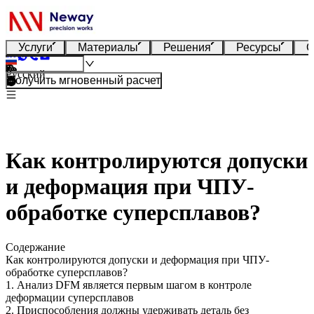
Услуги
Материалы
Решения
Ресурсы
О
Русский
Получить мгновенный расчет
Как контролируются допуски
и деформация при ЧПУ-
обработке суперсплавов?
Содержание
Как контролируются допуски и деформация при ЧПУ-
обработке суперсплавов?
1. Анализ DFM является первым шагом в контроле
деформации суперсплавов
2. Приспособления должны удерживать деталь без