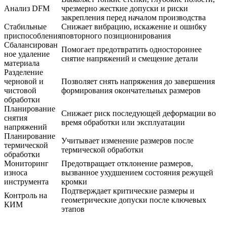
Анализ DFM
чрезмерно жесткие допуски и риски
закрепления перед началом производства
Стабильные
Снижает вибрацию, искажение и ошибку
приспособления
повторного позиционирования
Сбалансирован
Помогает предотвратить одностороннее
ное удаление
снятие напряжений и смещение детали
материала
Разделение
черновой и
Позволяет снять напряжения до завершения
чистовой
формирования окончательных размеров
обработки
Планирование
Снижает риск последующей деформации во
снятия
время обработки или эксплуатации
напряжений
Планирование
Учитывает изменение размеров после
термической
термической обработки
обработки
Мониторинг
Предотвращает отклонение размеров,
износа
вызванное ухудшением состояния режущей
инструмента
кромки
Подтверждает критические размеры и
Контроль на
геометрические допуски после ключевых
КИМ
этапов