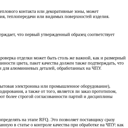
еплового контакта или декоративные зоны, может
ния, теплопередачи или видимых поверхностей изделия.
ерждает, что первый утвержденный образец соответствует
роверка отделки может быть столь же важной, как и размерный
анности цвета, пакет качества должен также подтверждать, что
и для алюминиевых деталей, обработанных на ЧПУ
.
 бытовая электроника или промышленное оборудование),
ирования, а также от того, является ли заказ прототипом,
буют более строгой согласованности партий и дисциплины
пределять на этапе RFQ. Это позволяет поставщику сразу
санную в статье о
контроле качества при обработке на ЧПУ: как