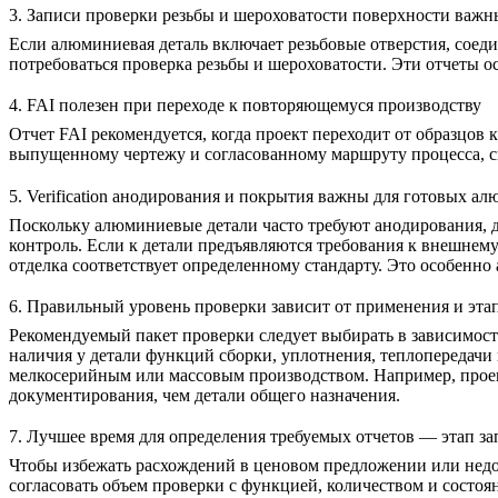
3. Записи проверки резьбы и шероховатости поверхности важ
Если алюминиевая деталь включает резьбовые отверстия, соед
потребоваться проверка резьбы и шероховатости. Эти отчеты о
4. FAI полезен при переходе к повторяющемуся производству
Отчет FAI рекомендуется, когда проект переходит от образцо
выпущенному чертежу и согласованному маршруту процесса, с
5. Verification анодирования и покрытия важны для готовых а
Поскольку алюминиевые детали часто требуют анодирования, д
контроль. Если к детали предъявляются требования к внешнему
отделка соответствует определенному стандарту. Это особенно
6. Правильный уровень проверки зависит от применения и эта
Рекомендуемый пакет проверки следует выбирать в зависимост
наличия у детали функций сборки, уплотнения, теплопередачи 
мелкосерийным или массовым производством. Например, прое
документирования, чем детали общего назначения.
7. Лучшее время для определения требуемых отчетов — этап з
Чтобы избежать расхождений в ценовом предложении или недоп
согласовать объем проверки с функцией, количеством и состоя