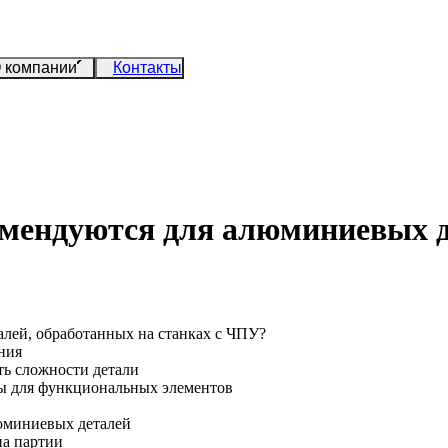
 компании
Контакты
омендуются для алюминиевых д
алей, обработанных на станках с ЧПУ?
ния
ть сложности детали
ны для функциональных элементов
люминиевых деталей
па партии