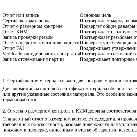
Отчет или запись
Основная цель
Сертификат материала
Подтверждает марку алюми
Отчет о размерном контроле
Проверяет общие размеры 
Отчет КИМ
Подтверждает сложную ге
Запись проверки резьбы
Подтверждает резьбовые о
Отчет о шероховатости поверхности
Проверяет уплотняющие по
Отчет FAI
Поддерживает утверждение
Verification анодирования / покрытия
Подтверждает состояние от
Запись отслеживания партии
Поддерживает повторные з
1. Сертификация материала важна для контроля марки и состоя
Для алюминиевых деталей сертификат материала обычно являет
или другие указанные состояния материала. Это особенно важн
термообработки.
2. Отчеты о размерном контроле и КИМ должны соответствова
Стандартный отчет о размерном контроле подходит для провер
требования к плоскостности, базовые поверхности для уплотне
подходом к проверке, описанным в статье об
гарантии качеств