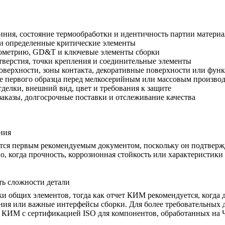
ния, состояние термообработки и идентичность партии материа
и определенные критические элементы
ометрию, GD&T и ключевые элементы сборки
тверстия, точки крепления и соединительные элементы
верхности, зоны контакта, декоративные поверхности или фу
 первого образца перед мелкосерийным или массовым произво
делки, внешний вид, цвет и требования к защите
аказы, долгосрочные поставки и отслеживание качества
ния
ся первым рекомендуемым документом, поскольку он подтвержда
о, когда прочность, коррозионная стойкость или характеристики
ть сложности детали
ки общих элементов, тогда как отчет КИМ рекомендуется, когда
ния или важные интерфейсы сборки. Для более требовательных д
а КИМ с сертификацией ISO для компонентов, обработанных на