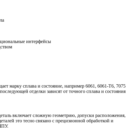
ла
нкциональные интерфейсы
дством
ет марку сплава и состояние, например 6061, 6061-T6, 7075
 последующей отделки зависят от точного сплава и состояния
 деталь включает сложную геометрию, допуски расположения,
еталей это тесно связано с
прецизионной обработкой
и
 ЧПУ
.