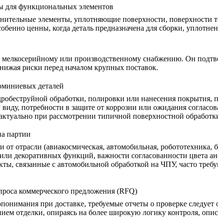
ны для функциональных элементов
инительные элементы, уплотняющие поверхности, поверхности т
собенно ценны, когда деталь предназначена для сборки, уплотне
в к мелкосерийному или производственному снабжению. Он подтв
нижая риски перед началом крупных поставок.
люминиевых деталей
робеструйной обработки, полировки или нанесения покрытия, п
 виду, потребности в защите от коррозии или ожидания согласов
 актуально при рассмотрении
типичной поверхностной обработк
па партии
и от отрасли (авиакосмическая, автомобильная, робототехника,
или декоративных функций, важности согласованности цвета анод
кты, связанные с
автомобильной обработкой на ЧПУ
, часто тре
апроса коммерческого предложения (RFQ)
онимания при доставке, требуемые отчеты о проверке следует о
нием отделки, опираясь на более широкую логику контроля, опи