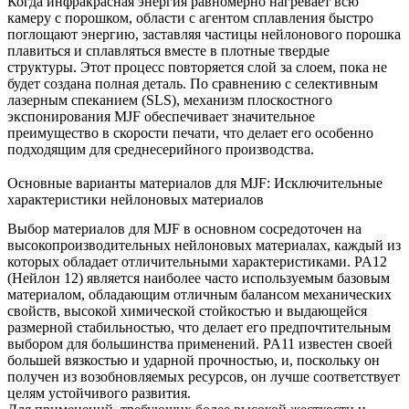
Когда инфракрасная энергия равномерно нагревает всю
камеру с порошком, области с агентом сплавления быстро
поглощают энергию, заставляя частицы нейлонового порошка
плавиться и сплавляться вместе в плотные твердые
структуры. Этот процесс повторяется слой за слоем, пока не
будет создана полная деталь. По сравнению с селективным
лазерным спеканием (SLS), механизм плоскостного
экспонирования MJF обеспечивает значительное
преимущество в скорости печати, что делает его особенно
подходящим для среднесерийного производства.
Основные варианты материалов для MJF: Исключительные
характеристики нейлоновых материалов
Выбор материалов для MJF в основном сосредоточен на
высокопроизводительных нейлоновых материалах, каждый из
которых обладает отличительными характеристиками. PA12
(Нейлон 12) является наиболее часто используемым базовым
материалом, обладающим отличным балансом механических
свойств, высокой химической стойкостью и выдающейся
размерной стабильностью, что делает его предпочтительным
выбором для большинства применений. PA11 известен своей
большей вязкостью и ударной прочностью, и, поскольку он
получен из возобновляемых ресурсов, он лучше соответствует
целям устойчивого развития.