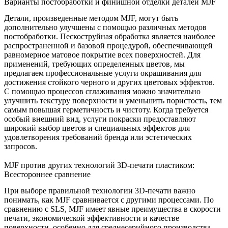
Варианты постобработки и финишной отделки деталей MJF
Детали, произведенные методом MJF, могут быть
дополнительно улучшены с помощью различных методов
постобработки. Пескоструйная обработка является наиболее
распространенной и базовой процедурой, обеспечивающей
равномерное матовое покрытие всех поверхностей. Для
применений, требующих определенных цветов, мы
предлагаем профессиональные услуги окрашивания для
достижения стойкого черного и других цветовых эффектов.
С помощью процессов
сглаживания
можно значительно
улучшить текстуру поверхности и уменьшить пористость, тем
самым повышая герметичность и чистоту. Когда требуется
особый внешний вид, услуги
покраски
предоставляют
широкий выбор цветов и специальных эффектов для
удовлетворения требований бренда или эстетических
запросов.
MJF против других технологий 3D-печати пластиком:
Всестороннее сравнение
При выборе правильной технологии 3D-печати важно
понимать, как MJF сравнивается с другими процессами. По
сравнению с SLS, MJF имеет явные преимущества в скорости
печати, экономической эффективности и качестве
поверхности, особенно для среднесерийного производства.