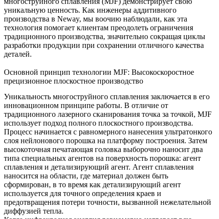
многоструйного сплавления (MJF) демонстрирует свою
уникальную ценность. Как инженеры аддитивного
производства в Neway, мы воочию наблюдали, как эта
технология помогает клиентам преодолеть ограничения
традиционного производства, значительно сокращая циклы
разработки продукции при сохранении отличного качества
деталей.
Основной принцип технологии MJF: Высокоскоростное
прецизионное плоскостное производство
Уникальность многоструйного сплавления заключается в его
инновационном принципе работы. В отличие от
традиционного лазерного сканирования точка за точкой, MJF
использует подход полного плоскостного производства.
Процесс начинается с равномерного нанесения ультратонкого
слоя нейлонового порошка на платформу построения. Затем
высокоточная печатающая головка выборочно наносит два
типа специальных агентов на поверхность порошка: агент
сплавления и детализирующий агент. Агент сплавления
наносится на области, где материал должен быть
сформирован, в то время как детализирующий агент
используется для точного определения краев и
предотвращения потери точности, вызванной нежелательной
диффузией тепла.