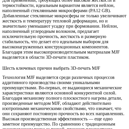
Для применений, требующих более высокой жесткости и
термостойкости, идеальным вариантом является нейлон,
наполненный стеклянными микросферами (PA12 GB).
Добавленные стеклянные микросферы не только увеличивают
жесткость и температуру тепловой деформации, но и
значительно уменьшают усадку при формовании. Нейлон,
наполненный углеродным волокном, предлагает
исключительную прочность, жесткость и размерную
стабильность, что делает его идеальным выбором для
высоконагруженных конструкционных компонентов.
Благодаря этим высокопроизводительным материалам MJF
выделяется в области
3D-печати пластиком
.
Шесть ключевых причин выбрать 3D-печать MJF
Технология MJF выделяется среди различных процессов
аддитивного производства своими уникальными
преимуществами. Во-первых, ее выдающиеся механические
характеристики являются основной конкурентной силой.
Благодаря механизму полного плоскостного нагрева детали,
произведенные методом MJF, обладают действительно
изотропными механическими свойствами, что означает, что
они сохраняют постоянную прочность во всех направлениях.
Высокая производственная эффективность — еще одно
заметное преимущество. По сравнению с традиционным