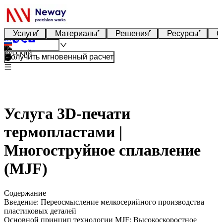
Услуги
Материалы
Решения
Ресурсы
О
Русский
Получить мгновенный расчет
Услуга 3D-печати
термопластами |
Многоструйное сплавление
(MJF)
Содержание
Введение: Переосмысление мелкосерийного производства
пластиковых деталей
Основной принцип технологии MJF: Высокоскоростное