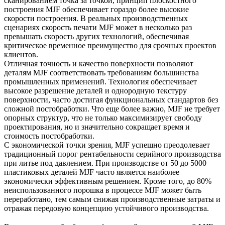
сканированием точка за точкой, принцип плоскостного
построения MJF обеспечивает гораздо более высокие
скорости построения. В реальных производственных
сценариях скорость печати MJF может в несколько раз
превышать скорость других технологий, обеспечивая
критическое временное преимущество для срочных проектов
клиентов.
Отличная точность и качество поверхности позволяют
деталям MJF соответствовать требованиям большинства
промышленных применений. Технология обеспечивает
высокое разрешение деталей и однородную текстуру
поверхности, часто достигая функциональных стандартов без
сложной постобработки. Что еще более важно, MJF не требует
опорных структур, что не только максимизирует свободу
проектирования, но и значительно сокращает время и
стоимость постобработки.
С экономической точки зрения, MJF успешно преодолевает
традиционный порог рентабельности серийного производства
при литье под давлением. При производстве от 50 до 5000
пластиковых деталей MJF часто является наиболее
экономически эффективным решением. Кроме того, до 80%
неиспользованного порошка в процессе MJF может быть
переработано, тем самым снижая производственные затраты и
отражая передовую концепцию устойчивого производства.